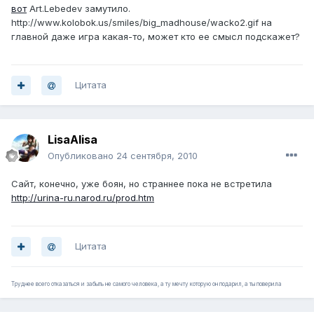
вот
Art.Lebedev замутило.
http://www.kolobok.us/smiles/big_madhouse/wacko2.gif
на
главной даже игра какая-то, может кто ее смысл подскажет?
Цитата
LisaAlisa
Опубликовано
24 сентября, 2010
Сайт, конечно, уже боян, но страннее пока не встретила
http://urina-ru.narod.ru/prod.htm
Цитата
Труднее всего отказаться и забыть не самого человека, а ту мечту которую он подарил, а ты поверила