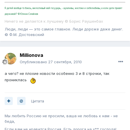
Я детей вообще то боюсь, милостивый мой государь, - шумливы, жестоки и себялюбивы, а коли дети правят
державой? ©Юлиан Семёнов
Ничего не делается к лучшему © Борис Раушенбах
Люди, люди — это самое главное. Люди дороже даже денег.
© Ф.М. Достоевский
Millionova
Опубликовано
27 сентября, 2010
а чего? не плохие новости особенно 3 и 8 строчки, так
прониклась
Цитата
Мы любить Россию не просили, ваша не любовь к нам - не
беда,
Если вам не нравится Россия, Есть дорога на х** господа!