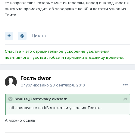
те направления которые мне интересны, народ выкладывает я
вижу что происходит, об заварушке на КБ я кстатти узнал из
Твита...
Цитата
Счастье - это стремительное ускорение увеличения
позитивного чувства любви и гармонии в единицу времени.
Гость dwor
Опубликовано
23 сентября, 2010
ShaDe_Gastovsky сказал:
об заварушке на КБ я кстатти узнал из Твита...
А можно ссыль :)