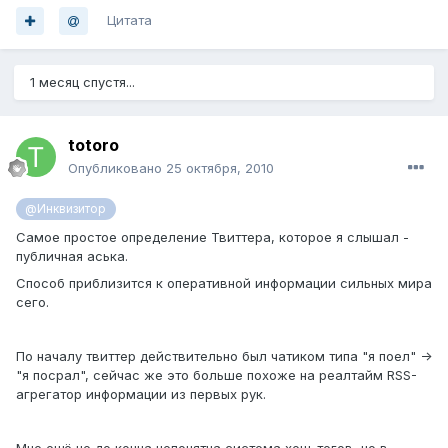
Цитата
1 месяц спустя...
totoro
Опубликовано
25 октября, 2010
@Инквизитор
Самое простое определение Твиттера, которое я слышал -
публичная аська.
Способ приблизится к оперативной информации сильных мира
сего.
По началу твиттер действительно был чатиком типа "я поел" ->
"я посрал", сейчас же это больше похоже на реалтайм RSS-
агрегатор информации из первых рук.
Мне ещё не до конца непонятна система хеш-тегов, но в