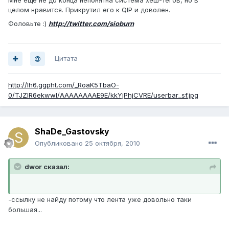
целом нравится. Прикрутил его к QIP и доволен.
Фоловьте :)
http://twitter.com/sioburn
Цитата
http://lh6.ggpht.com/_RoaK5TbaO-
0/TJZlR6ekwwI/AAAAAAAAE9E/kkYjPhjCVRE/userbar_sf.jpg
ShaDe_Gastovsky
Опубликовано
25 октября, 2010
dwor сказал:
-ссылку не найду потому что лента уже довольно таки
большая...