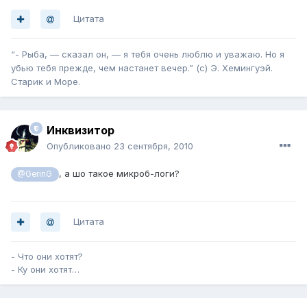
Цитата
“- Рыба, — сказал он, — я тебя очень люблю и уважаю. Но я
убью тебя прежде, чем настанет вечер.” (с) Э. Хемингуэй.
Старик и Море.
Инквизитор
Опубликовано
23 сентября, 2010
, а шо такое микроб-логи?
@GerinG
Цитата
- Что они хотят?
- Ку они хотят…