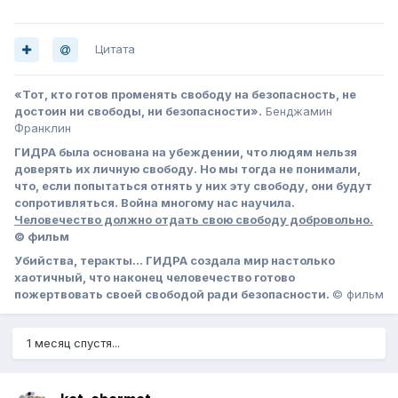
Цитата
«Тот, кто готов променять свободу на безопасность, не
достоин ни свободы, ни безопасности».
Бенджамин
Франклин
ГИДРА была основана на убеждении, что людям нельзя
доверять их личную свободу. Но мы тогда не понимали,
что, если попытаться отнять у них эту свободу, они будут
сопротивляться. Война многому нас научила.
Человечество должно отдать свою свободу добровольно.
© фильм
Убийства, теракты… ГИДРА создала мир настолько
хаотичный, что наконец человечество готово
пожертвовать своей свободой ради безопасности.
© фильм
1 месяц спустя...