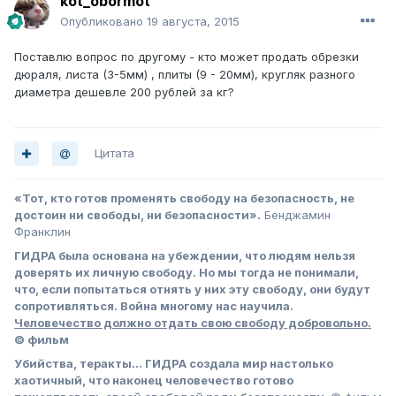
kot_obormot
Опубликовано
19 августа, 2015
Поставлю вопрос по другому - кто может продать обрезки
дюраля, листа (3-5мм) , плиты (9 - 20мм), кругляк разного
диаметра дешевле 200 рублей за кг?
Цитата
«Тот, кто готов променять свободу на безопасность, не
достоин ни свободы, ни безопасности».
Бенджамин
Франклин
ГИДРА была основана на убеждении, что людям нельзя
доверять их личную свободу. Но мы тогда не понимали,
что, если попытаться отнять у них эту свободу, они будут
сопротивляться. Война многому нас научила.
Человечество должно отдать свою свободу добровольно.
© фильм
Убийства, теракты… ГИДРА создала мир настолько
хаотичный, что наконец человечество готово