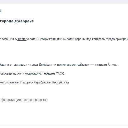
0
 города Джебраил
в сообщил в
Twitter
о взятии вооруженными силами страны под контроль города Джебраил
одила от оккупации город Джебраил и несколько сел района», — написал Алиев.
 опровергло эту информацию,
передает
ТАСС.
 непризнанная Нагорно-Карабахская Республика
информацию опровергло