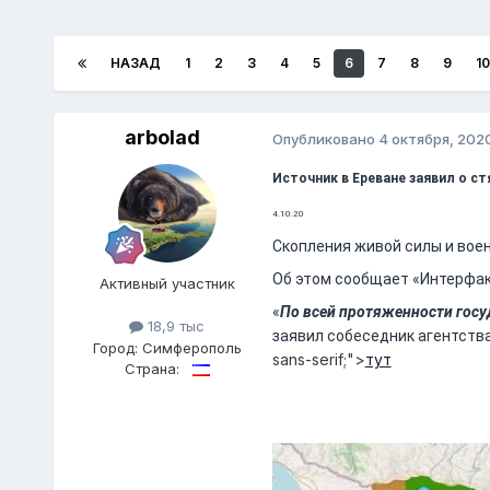
НАЗАД
1
2
3
4
5
6
7
8
9
10
arbolad
Опубликовано
4 октября, 202
Источник в Ереване заявил о ст
4.10.20
Скопления живой силы и воен
Об этом сообщает «Интерфакс
Активный участник
«
По всей протяженности госу
18,9 тыс
заявил собеседник агентства
Город:
Симферополь
sans-serif;">
тут
Страна: