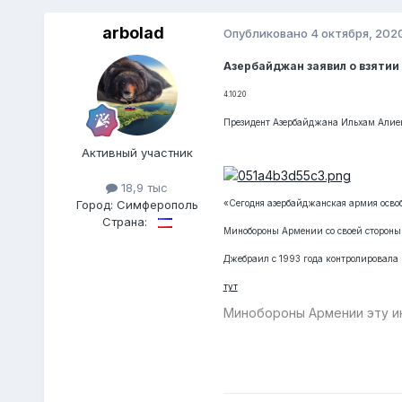
arbolad
Опубликовано
4 октября, 202
Азербайджан заявил о взятии
4.10.20
Президент Азербайджана Ильхам Алие
Активный участник
18,9 тыс
Город:
Симферополь
«Сегодня азербайджанская армия освоб
Страна:
Минобороны Армении со своей стороны
Джебраил с 1993 года контролировала
тут
Минобороны Армении эту 