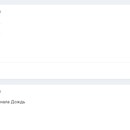
0
E
E
0
анала Дождь