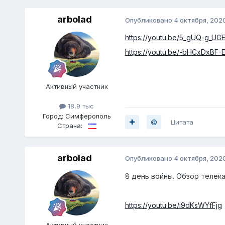
arbolad
Опубликовано
4 октября, 202
https://youtu.be/5_gUQ-g_UG
https://youtu.be/-bHCxDxBF-
Активный участник
18,9 тыс
Город:
Симферополь
Цитата
Страна:
arbolad
Опубликовано
4 октября, 202
8 день войны. Обзор телек
https://youtu.be/i9dKsWYfFjg
Активный участник