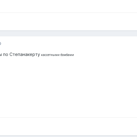
0
ы по Степанакерту
кассетными бомбами