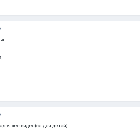
0
мян
A
0
годняшее видео(не для детей)