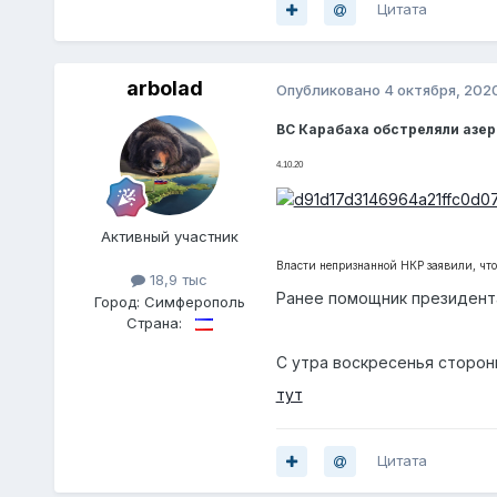
Цитата
arbolad
Опубликовано
4 октября, 202
ВС Карабаха обстреляли азе
4.10.20
Активный участник
Власти непризнанной НКР заявили, чт
18,9 тыс
Ранее помощник президента
Город:
Симферополь
Страна:
С утра воскресенья сторон
тут
Цитата