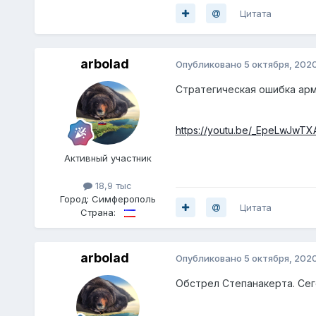
Цитата
arbolad
Опубликовано
5 октября, 202
Стратегическая ошибка ар
https://youtu.be/_EpeLwJwTX
Активный участник
18,9 тыс
Город:
Симферополь
Цитата
Страна:
arbolad
Опубликовано
5 октября, 202
Обстрел Степанакерта. Се