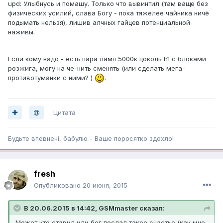
upd: Улыбнусь и помашу. Только что вывинтил (там ваще без
физических усилий, слава Богу - пока тяжелее чайника ничё
подымать нельзя), лишив алчных гайцев потенциальной
наживы.
Если кому надо - есть пара ламп 5000к цоколь h1 с блоками
розжига, могу на че-нить сменять (или сделать мега-
противотуманки с ними? )
.
Цитата
Будьте впевненi, бабулю - Ваше поросятко здохло!
fresh
Опубликовано
20 июня, 2015
В 20.06.2015 в 14:42, GSMmaster сказал:
Может кто ставил или бог послал такое счастье (как мне,