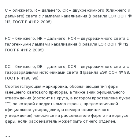
С – ближнего, R – дальнего, СR – двухрежимного (ближнего и
дальнего) света с лампами накаливания (Правила ЕЭК ООН №
112, ГОСТ Р 41.112-2005);
HС – ближнего, HR – дальнего, HСR – двухрежимного света с
галогенными лампами накаливания (Правила ЕЭК ООН № 112,
ГОСТ Р 41.112-2005);
DС – ближнего, DR – дальнего, DСR – двухрежимного света с
газоразрядными источниками света (Правила ЕЭК ООН № 98,
ГОСТ Р 41.98-99).
Соответствующая маркировка, обозначающая тип фары
(внешнего светового прибора), а также знак официального
утверждения (состоит из круга, в котором проставлена буква
"Е", за которой следует номер страны, предоставившей
официальное утверждение, и номера официального
утверждения) наносится на рассеивателе фары и на корпусе
фары, если рассеиватель может быть от него отделен.