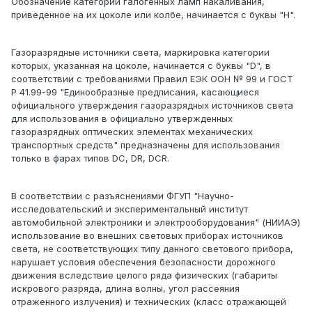
Обозначение категории галогенных ламп накаливания,
приведенное на их цоколе или колбе, начинается с буквы "Н".
Газоразрядные источники света, маркировка категории
которых, указанная на цоколе, начинается с буквы "D", в
соответствии с требованиями Правил ЕЭК ООН № 99 и ГОСТ
Р 41.99-99 "Единообразные предписания, касающиеся
официального утверждения газоразрядных источников света
для использования в официально утвержденных
газоразрядных оптических элементах механических
транспортных средств" предназначены для использования
только в фарах типов DC, DR, DCR.
В соответствии с разъяснениями ФГУП "Научно-
исследовательский и экспериментальный институт
автомобильной электроники и электрооборудования" (НИИАЭ)
использование во внешних световых приборах источников
света, не соответствующих типу данного светового прибора,
нарушает условия обеспечения безопасности дорожного
движения вследствие целого ряда физических (габариты
искрового разряда, длина волны, угол рассеяния
отраженного излучения) и технических (класс отражающей