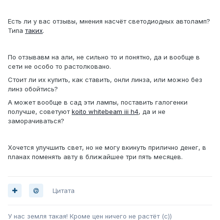
Есть ли у вас отзывы, мнения насчёт светодиодных автоламп?
Типа
таких
.
По отзывавм на али, не сильно то и понятно, да и вообще в
сети не особо то растолковано.
Стоит ли их купить, как ставить, онли линза, или можно без
линз обойтись?
А может вообще в сад эти лампы, поставить галогенки
получше, советуют
koito whitebeam iii h4
, да и не
заморачиваться?
Хочется улучшить свет, но не могу вкинуть прилично денег, в
планах поменять авту в ближайшее три пять месяцев.
Цитата
У нас земля такая! Кроме цен ничего не растёт (с))