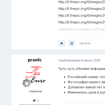
http://6.firepic.org/6/images/2
http://6.firepic.org/6/images/
http://6.firepic.org/6/images/
http://6.firepic.org/6/images/
Изменено
15 ноября, 2015
пол
Цитата
proofc
Опубликовано
6 июня, 2015
Чуть-чуть обновил информа
Российский номер те
Фотографии нашего а
Добавлен живой чат н
Новичок
Изменилась цена в ру
3
Город:
Симферополь