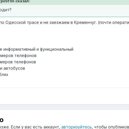
rpoSt1m сказал:
одит?
о Одесской трасе и не заезжаем в Кременчуг. (почти операти
е информативный и функциональный
омеров телефонов
омеров телефонов
и автобусов
блях
ю
зже. Если у вас есть аккаунт,
авторизуйтесь
, чтобы опубликов