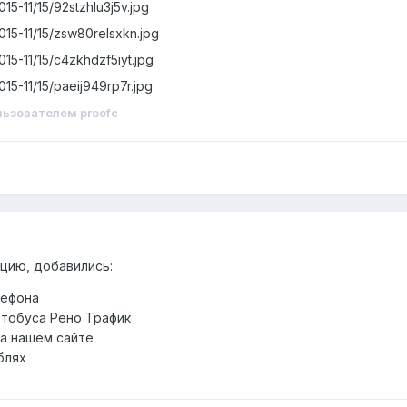
015-11/15/92stzhlu3j5v.jpg
2015-11/15/zsw80relsxkn.jpg
2015-11/15/c4zkhdzf5iyt.jpg
2015-11/15/paeij949rp7r.jpg
ьзователем proofc
цию, добавились:
лефона
втобуса Рено Трафик
а нашем сайте
блях