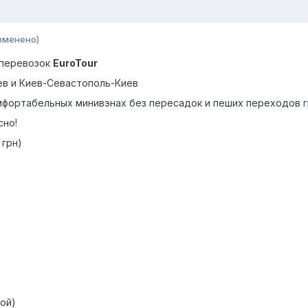
зменено)
 перевозок
EuroTour
ев и Киев-Севастополь-Киев
фортабельных минивэнах без пересадок и пеших переходов г
сно!
 грн)
кой)