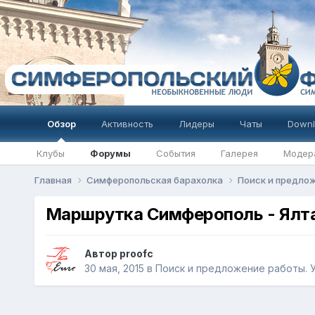
Обзор
Активность
Лидеры
Чаты
Downl
Клубы
Форумы
События
Галерея
Модер
Главная
Симферопольская барахолка
Поиск и предлож
Маршрутка Симферополь - Ялта 
Автор
proofc
30 мая, 2015
в
Поиск и предложение работы. У