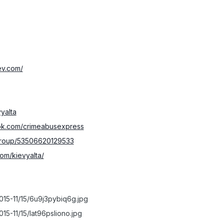
iev.com/
vyalta
ok.com/crimeabusexpress
/group/53506620129533
com/kievyalta/
2015-11/15/6u9j3pybiq6g.jpg
015-11/15/lat96psliono.jpg