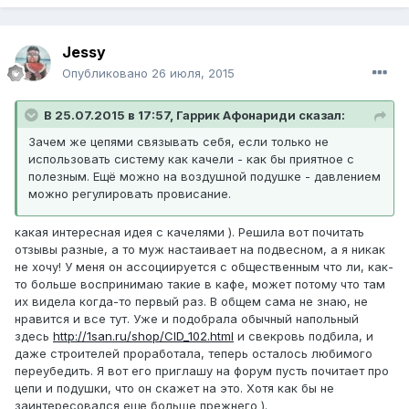
Jessy
Опубликовано
26 июля, 2015
В 25.07.2015 в 17:57, Гаррик Афонариди сказал:
Зачем же цепями связывать себя, если только не
использовать систему как качели - как бы приятное с
полезным. Ещё можно на воздушной подушке - давлением
можно регулировать провисание.
какая интересная идея с качелями ). Решила вот почитать
отзывы разные, а то муж настаивает на подвесном, а я никак
не хочу! У меня он ассоциируется с общественным что ли, как-
то больше воспринимаю такие в кафе, может потому что там
их видела когда-то первый раз. В общем сама не знаю, не
нравится и все тут. Уже и подобрала обычный напольный
здесь
http://1san.ru/shop/CID_102.html
и свекровь подбила, и
даже строителей проработала, теперь осталось любимого
переубедить. Я вот его приглашу на форум пусть почитает про
цепи и подушки, что он скажет на это. Хотя как бы не
заинтересовался еще больше прежнего ).