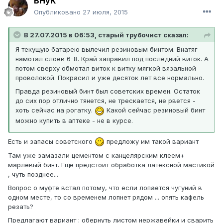
BHyK
Опубликовано
27 июля, 2015
В 27.07.2015 в 06:53, старый трубочист сказал:
Я текущую батарею вылечил резиновым бинтом. Внатяг
намотал слоев 6-8. Край заправил под последний виток. А
потом сверху обмотал виток к витку мягкой вязальной
проволокой. Покрасил и уже десяток лет все нормально.
Правда резиновый бинт был советских времен. Остаток
до сих пор отлично тянется, не трескается, не рвется -
хоть сейчас на рогатку.
Какой сейчас резиновый бинт
можно купить в аптеке - не в курсе.
Есть и запасы советского
предложу им такой вариант
Там уже замазали цементом с канцелярским клеем+
марлевый бинт. Еще предстоит обработка латексной мастикой
, чуть позднее...
Вопрос о муфте встал потому, что если лопается чугуний в
одном месте, то со временем лопнет рядом ... опять кафель
резать?
Предлагают вариант : обернуть листом нержавейки и сварить