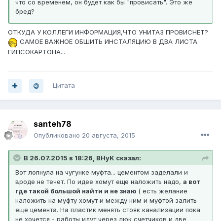
что со временем, он будет как бы "провисать". Это же
бред?
ОТКУДА У КОЛЛЕГИ ИНФОРМАЦИЯ,ЧТО УНИТАЗ ПРОВИСНЕТ?
САМОЕ ВАЖНОЕ ОБШИТЬ ИНСТАЛЯЦИЮ В ДВА ЛИСТА
ГИПСОКАРТОНА...
Цитата
santeh78
Опубликовано
20 августа, 2015
В 26.07.2015 в 18:26, BHyK сказал:
Вот лопнула на чугунке муфта... цементом заделали и
вроде не течет. По идее хомут еще наложить надо,
а вот
где такой большой найти и не знаю
( есть желание
наложить на муфту хомут и между ним и муфтой залить
еще цемента. На пластик менять стояк канализации пока
не хочется - работы идут через люк счетчиков и две