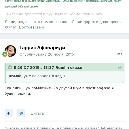
Я детей вообще то боюсь, милостивый мой государь, - шумливы, жестоки и себялюбивы, а коли дети правят
державой? ©Юлиан Семёнов
Ничего не делается к лучшему © Борис Раушенбах
Люди, люди — это самое главное. Люди дороже даже денег.
© Ф.М. Достоевский
Гаррик Афонариди
Опубликовано
26 июля, 2015
В 26.07.2015 в 13:37, Rumlin сказал:
шумно, уже не говоря о кпд :)
Так один шум помножить на другой шум в противофазе =
будет тишина.
Цитата
"Видеть малое в большом, а большое - в малом." Афонаризм.