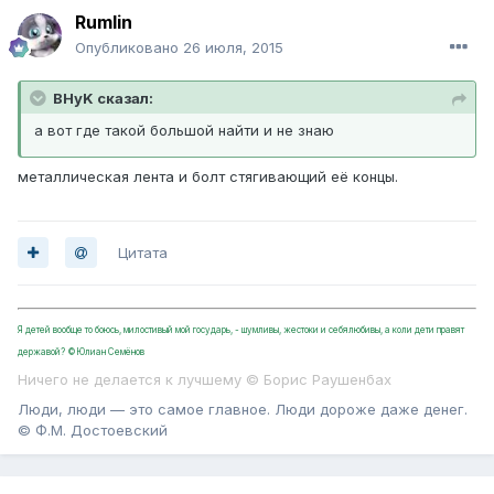
Rumlin
Опубликовано
26 июля, 2015
BHyK сказал:
а вот где такой большой найти и не знаю
металлическая лента и болт стягивающий её концы.
Цитата
Я детей вообще то боюсь, милостивый мой государь, - шумливы, жестоки и себялюбивы, а коли дети правят
державой? ©Юлиан Семёнов
Ничего не делается к лучшему © Борис Раушенбах
Люди, люди — это самое главное. Люди дороже даже денег.
© Ф.М. Достоевский