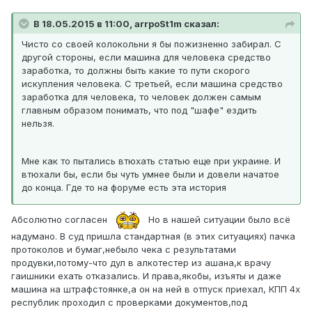
В 18.05.2015 в 11:00, arrpoSt1m сказал:
Чисто со своей колокольни я бы пожизненно забирал. С
другой стороны, если машина для человека средство
заработка, то должны быть какие то пути скорого
искупления человека. С третьей, если машина средство
заработка для человека, то человек должен самым
главным образом понимать, что под "шафе" ездить
нельзя.
Мне как то пытались втюхать статью еще при украине. И
втюхали бы, если бы чуть умнее были и довели начатое
до конца. Где то на форуме есть эта история
Абсолютно согласен
Но в нашей ситуации было всё
надумано. В суд пришла стандартная (в этих ситуациях) пачка
протоколов и бумаг,небыло чека с результатами
продувки,потому-что дул в алкотестер из ашана,к врачу
гаишники ехать отказались. И права,якобы, изъяты и даже
машина на штрафстоянке,а он на ней в отпуск приехал, КПП 4х
республик проходил с проверками документов,под