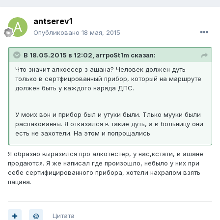
antserev1
Опубликовано
18 мая, 2015
В 18.05.2015 в 12:02, arrpoSt1m сказал:
Что значит алкоесер з ашана? Человек должен дуть
только в сертфицрованный прибор, который на маршруте
должен быть у каждого наряда ДПС.
У моих вон и прибор был и утуки были. Тлько мууки были
распакованны. Я отказался в такие дуть, а в больницу они
есть не захотели. На этом и попрощались
Я образно выразился про алкотестер, у нас,кстати, в ашане
продаются. Я же написал где произошло, небыло у них при
себе сертифицированного прибора, хотели нахрапом взять
пацана.
Цитата