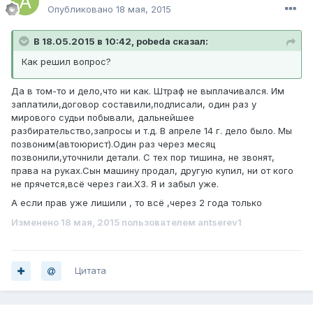
Опубликовано
18 мая, 2015
В 18.05.2015 в 10:42, pobeda сказал:
Как решил вопрос?
Да в том-то и дело,что ни как. Штраф не выплачивался. Им
заплатили,договор составили,подписали, один раз у
мирового судьи побывали, дальнейшее
разбирательство,запросы и т.д. В апреле 14 г. дело было. Мы
позвоним(автоюрист).Один раз через месяц
позвонили,уточнили детали. С тех пор тишина, не звонят,
права на руках.Сын машину продал, другую купил, ни от кого
не прячется,всё через гаи.ХЗ. Я и забыл уже.
А если прав уже лишили , то всё ,через 2 года только
Изменено
18 мая, 2015
пользователем antserev1
Цитата