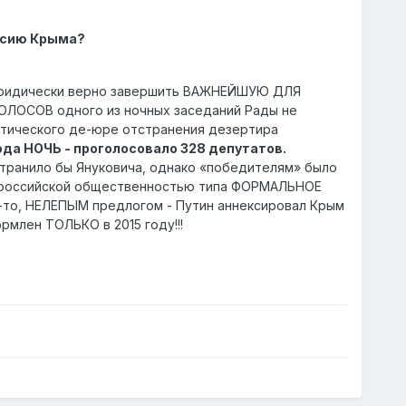
ксию Крыма?
 юридически верно завершить ВАЖНЕЙШУЮ ДЛЯ
ОСОВ одного из ночных заседаний Рады не
тического де-юре отстранения дезертира
ода НОЧЬ - проголосовало 328 депутатов.
ранило бы Януковича, однако «победителям» было
ед российской общественностью типа ФОРМАЛЬНОЕ
м-то, НЕЛЕПЫМ предлогом - Путин аннексировал Крым
рмлен ТОЛЬКО в 2015 году!!!