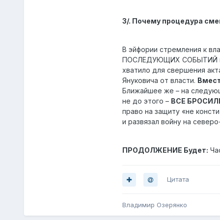
3/. Почему процедура см
В эйфории стремления к в
ПОСЛЕДУЮЩИХ СОБЫТИЙ про
хватило для свершения ак
Януковича от власти.
Вмест
Ближайшее же – на следую
не до этого –
ВСЕ БРОСИЛ
право на защиту «не конст
и развязал войну на северо
ПРОДОЛЖЕНИЕ Будет:
Час
Цитата
Владимир Озерянко