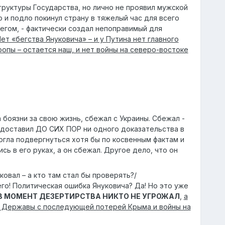
руктуры Государства, но лично не проявил мужской
 и подло покинул страну в тяжелый час для всего
егом, - фактически создал непоправимый для
ет «бегства Януковича» – и у Путина нет главного
ы – остается наш, и нет войны на северо-востоке
 боязни за свою жизнь, сбежал с Украины. Сбежал -
едоставил ДО СИХ ПОР ни одного доказательства в
огла подвергнуться хотя бы по косвенным фактам и
в его руках, а он сбежал. Другое дело, что он
ковал – а кто там стал бы проверять?/
его! Политическая ошибка Януковича? Да! Но это уже
В МОМЕНТ ДЕЗЕРТИРСТВА НИКТО НЕ УГРОЖАЛ
,
а
ле Державы с последующей потерей Крыма и войны на