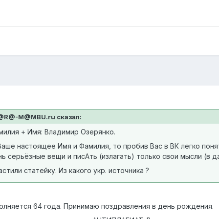
 H@R@-M@MBU.ru сказал:
милия + Имя: Владимир Озерянко.
Ваше настоящее Имя и Фамилия, то пробив Вас в ВК легко пон
ь серьёзные вещи и писАть (излагать) только свои мысли (в д
стили статейку. Из какого укр. источника ?
полняется 64 года. Принимаю поздравления в день рождения.