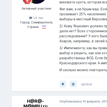
виновата хунта, которая вс
Активный участник
Фиг вам, а не Крым ваш. Ес
проживает 25% населения) 
1,4 тыс
выборы в местный Верховны
Город:
Симферополь
2/. Кому Янукович должен п
Страна:
дела нет? Всех стороннико
расследование? У кого был
Азаров, например, в своей 
3/. Импичмента, как вы пра
выбор и решить, как они хо
разработанных ФСБ. Если б
Краснодарского края. А им
И сколько можно повторять
Цитата
H@R@-
Опубликовано
10 февраля, 201
M@MBU.ru