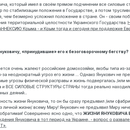
ича, который имел в своём прямом подчинении все силовые ст
 по стабилизации положения в Государстве, а потом трусливо
в, чем безмерно усложнил положение в стране. Он - своим поб
ия территориальной целостности Украинского Государства.
Н
НЕКСИЮ Крыма - и Крым тогда и сегодня при поддержке Европ
Януковичу, «принудившие» его к безоговорочному бегству?
ется очень жалеют российские домохозяйки, якобы типа из-за
з-за неоднократный угроз его жизни … Однако Янукович не пр
ямые угрозы физической расправы и жизнь подвергалась /или м
 и ВСЕ СИЛОВЫЕ СТРУКТУРЫ СТРАНЫ тогда реально находились 
ных деяний...
ность жизни Януковича, то он бы сразу предъявил /или сфабри
з личной жизни/ всему Миру! Янукович не предъявил Миру нич
обратимая! Совершенно ясно одно, что
ЖИЗНИ ЯНУКОВИЧА 
ждения Януковича в тот период на Украине, - вопрос о разва
Т».