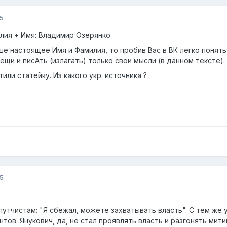
5
лия + Имя: Владимир Озерянко.
ше настоящее Имя и Фамилия, то пробив Вас в ВК легко понят
ещи и писАть (излагать) только свои мысли (в данном тексте).
или статейку. Из какого укр. источника ?
5
 путчистам: "Я сбежал, можете захватывать власть". С тем ж
тов. Янукович, да, не стал проявлять власть и разгонять мити