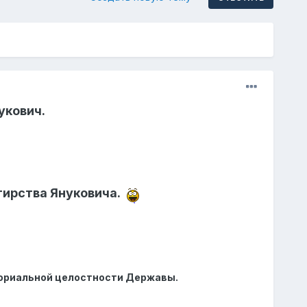
укович.
тирства Януковича.
иториальной целостности Державы.