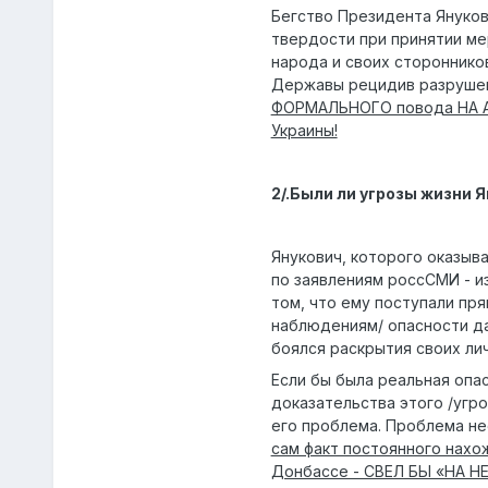
Бегство Президента Януков
твердости при принятии мер
народа и своих стороннико
Державы рецидив разрушен
ФОРМАЛЬНОГО повода НА АН
Украины!
2/.Были ли угрозы жизни 
Янукович, которого оказыва
по заявлениям россСМИ - и
том, что ему поступали пр
наблюдениям/ опасности да
боялся раскрытия своих лич
Если бы была реальная опас
доказательства этого /угро
его проблема. Проблема не
сам факт постоянного нахо
Донбассе - СВЕЛ БЫ «НА НЕ