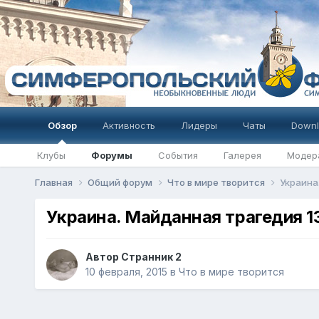
Обзор
Активность
Лидеры
Чаты
Downl
Клубы
Форумы
События
Галерея
Модер
Главная
Общий форум
Что в мире творится
Украина.
Украина. Майданная трагедия 13
Автор
Странник 2
10 февраля, 2015
в
Что в мире творится