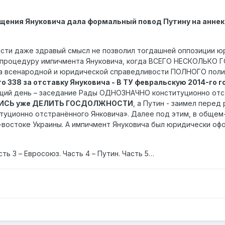
ещения Януковича дала формальный повод Путину на анне
ласти даже здравый смысл не позволил тогдашней оппозиции
цедуру импичмента Януковича, когда ВСЕГО НЕСКОЛЬКО ГОЛ
та всенародной и юридической справедливости ПОЛНОГО поли
о 338 за отставку Януковича - В ТУ февральскую 2014-го г
щий день – заседание Рады ОДНОЗНАЧНО конституционно отст
ИСЬ уже ДЕЛИТЬ ГОСДОЛЖНОСТИ
, а Путин - заимел пер
итуционно отстранённого Янковича». Далее под этим, в обще
-востоке Украины. А импичмент Януковича был юридически офо
ть 3 – Евросоюз. Часть 4 – Путин. Часть 5…