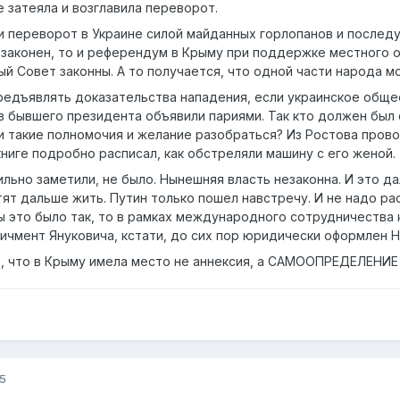
е затеяла и возглавила переворот.
ли переворот в Украине силой майданных горлопанов и послед
законен, то и референдум в Крыму при поддержке местного о
й Совет законны. А то получается, что одной части народа м
редъявлять доказательства нападения, если украинское общес
в бывшего президента объявили париями. Так кто должен был 
и такие полномочия и желание разобраться? Из Ростова пров
книге подробно расписал, как обстреляли машину с его женой.
вильно заметили, не было. Нынешняя власть незаконна. И это
тят дальше жить. Путин только пошел навстречу. И не надо ра
ы это было так, то в рамках международного сотрудничества 
пичмент Януковича, кстати, до сих пор юридически оформлен
, что в Крыму имела место не аннексия, а САМООПРЕДЕЛЕНИЕ
5