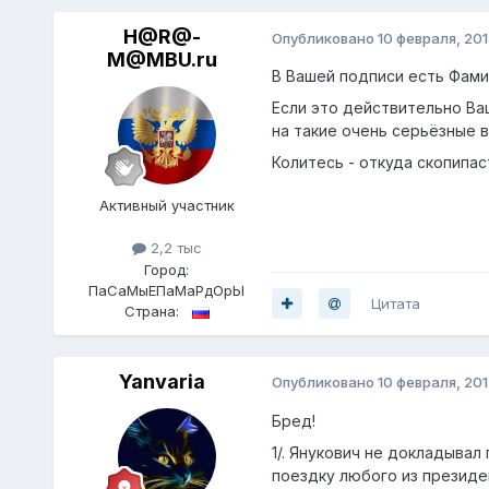
H@R@-
Опубликовано
10 февраля, 201
M@MBU.ru
В Вашей подписи есть Фами
Если это действительно Ва
на такие очень серьёзные в
Колитесь - откуда скопипаст
Активный участник
2,2 тыс
Город:
ПаСаМыЕПаМаРдОрЫ
Цитата
Страна:
Yanvaria
Опубликовано
10 февраля, 201
Бред!
1/. Янукович не докладывал
поездку любого из президен