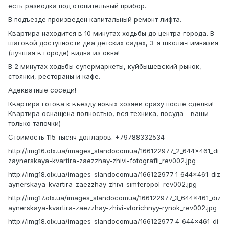
есть разводка под отопительный прибор.
В подъезде произведен капитальный ремонт лифта.
Квартира находится в 10 минутах ходьбы до центра города. В
шаговой доступности два детских садах, 3-я школа-гимназия
(лучшая в городе) видна из окна!
В 2 минутах ходьбы супермаркеты, куйбышевский рынок,
стоянки, рестораны и кафе.
Адекватные соседи!
Квартира готова к въезду новых хозяев сразу после сделки!
Квартира оснащена полностью, вся техника, посуда - ваши
только тапочки)
Стоимость 115 тысяч долларов. +79788332534
http://img16.olx.ua/images_slandocomua/166122977_2_644x461_di
zaynerskaya-kvartira-zaezzhay-zhivi-fotografii_rev002.jpg
http://img18.olx.ua/images_slandocomua/166122977_1_644x461_diz
aynerskaya-kvartira-zaezzhay-zhivi-simferopol_rev002.jpg
http://img17.olx.ua/images_slandocomua/166122977_3_644x461_diz
aynerskaya-kvartira-zaezzhay-zhivi-vtorichnyy-rynok_rev002.jpg
http://img18.olx.ua/images_slandocomua/166122977_4_644x461_di