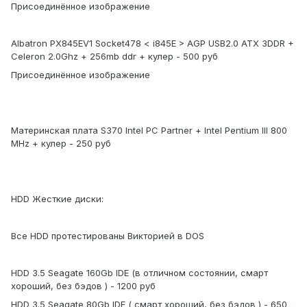
Присоединённое изображение
Albatron PX845EV1 Socket478 < i845E > AGP USB2.0 ATX 3DDR +
Celeron 2.0Ghz + 256mb ddr + кулер - 500 руб
Присоединённое изображение
Материнская плата S370 Intel PC Partner + Intel Pentium III 800
MHz + кулер - 250 руб
HDD Жесткие диски:
Все HDD протестированы Викторией в DOS
HDD 3.5 Seagate 160Gb IDE (в отличном состоянии, смарт
хороший, без бэдов ) - 1200 руб
HDD 3.5 Seagate 80Gb IDE ( смарт хороший, без бэдов ) - 650