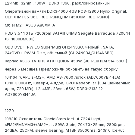
L2:4Mb, 32nm , 100W , DDR3-1866, разблокированный
Оперативной памяти DDR3-1600 4GB PC3-12800 Hynix Original,
CL11 (HMT351U6CFR8C-PBNO_HMT451U6MFR8C-PBNO)
Мб sFM2+ ASUS A88XM-A
HDD 3,5" 1.0ТБ 7200rpm SATAIII 64MB Seagate Barracuda 7200.14
(ST1000DM003)
ODD DVD+-RW LG SuperMulti GH24NSBO, черный , SATA,
24xDVD+-RW,M-Disc, объемный (GH24NSBJ_GH24NSBO)
Корпус ASUS TA-8H3 ATX+QDION 450W (90-PL8H3AF514-53C-)
через 5 месяцев Предложили обновить на такую сборку.
164164 ruAPU sFM2+, AMD A8-7600 лоток (AD7600YBI44JA)
(3.10-3.80GHz, Кавери, 4 ядра, GPU: Radeon R7 (384 шейдерных
ядер, 720 МГц), L2: 4MB, 28nm, 65W, DDR3-2133 12
AD7600YBI44JA
+
127.0
108310 Охладитель GlacialStars IceHut 7224 Light,
sFM2/FM1/AM3+/AM2+, т, 89W, 3 pin, 70x70x25mm, 2800rpm,
24dBA, 25CFM, sleeve bearing, MTBF 35000hrs, 240г 6 IceHut