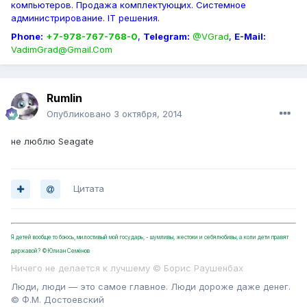
компьютеров. Продажа комплектующих. Системное
администрирование. IT решения.
Phone:
+7-978-767-768-0
,
Telegram:
@VGrad
,
E-Mail:
VadimGrad@Gmail.Com
Rumlin
Опубликовано
3 октября, 2014
не люблю Seagate
Цитата
Я детей вообще то боюсь, милостивый мой государь, - шумливы, жестоки и себялюбивы, а коли дети правят
державой? ©Юлиан Семёнов
Ничего не делается к лучшему © Борис Раушенбах
Люди, люди — это самое главное. Люди дороже даже денег.
© Ф.М. Достоевский