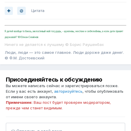
Цитата
Я детей вообще то боюсь, милостивый мой государь, - шумливы, жестоки и себялюбивы, а коли дети правят
державой? ©Юлиан Семёнов
Ничего не делается к лучшему © Борис Раушенбах
Люди, люди — это самое главное. Люди дороже даже денег.
© Ф.М. Достоевский
Присоединяйтесь к обсуждению
Вы можете написать сейчас и зарегистрироваться позже.
Если у вас есть аккаунт,
авторизуйтесь
, чтобы опубликовать
от имени своего аккаунта.
Примечание:
Ваш пост будет проверен модератором,
прежде чем станет видимым.