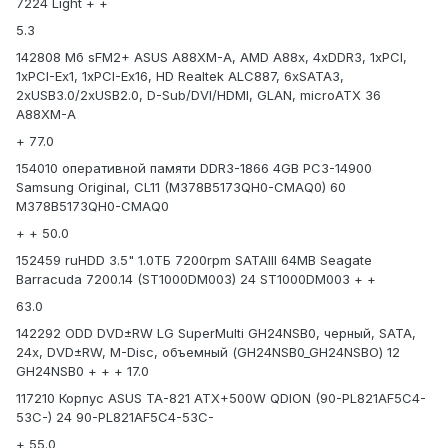
7224 Light + +
5.3
142808 Мб sFM2+ ASUS A88XM-A, AMD A88x, 4xDDR3, 1xPCI,
1xPCI-Ex1, 1xPCI-Ex16, HD Realtek ALC887, 6xSATA3,
2xUSB3.0/2xUSB2.0, D-Sub/DVI/HDMI, GLAN, microATX 36
A88XM-A
+ 77.0
154010 оперативной памяти DDR3-1866 4GB PC3-14900
Samsung Original, CL11 (M378B5173QH0-CMAQ0) 60
M378B5173QH0-CMAQ0
+ + 50.0
152459 ruHDD 3.5" 1.0ТБ 7200rpm SATAIII 64MB Seagate
Barracuda 7200.14 (ST1000DM003) 24 ST1000DM003 + +
63.0
142292 ODD DVD±RW LG SuperMulti GH24NSB0, черный, SATA,
24x, DVD±RW, M-Disc, объемный (GH24NSB0_GH24NSBO) 12
GH24NSB0 + + + 17.0
117210 Корпус ASUS TA-821 ATX+500W QDION (90-PL821AF5C4-
53C-) 24 90-PL821AF5C4-53C-
+ 55.0