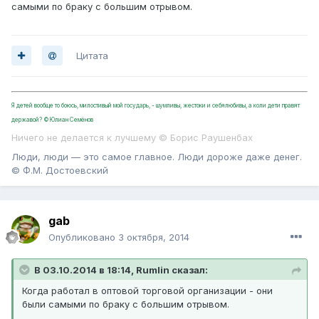
самыми по браку с большим отрывом.
Цитата
Я детей вообще то боюсь, милостивый мой государь, - шумливы, жестоки и себялюбивы, а коли дети правят
державой? ©Юлиан Семёнов
Ничего не делается к лучшему © Борис Раушенбах
Люди, люди — это самое главное. Люди дороже даже денег.
© Ф.М. Достоевский
gab
Опубликовано
3 октября, 2014
В 03.10.2014 в 18:14, Rumlin сказал:
Когда работал в оптовой торговой организации - они
были самыми по браку с большим отрывом.