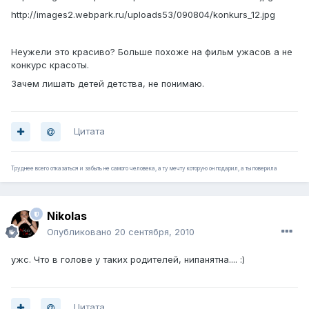
http://images2.webpark.ru/uploads53/090804/konkurs_12.jpg
Неужели это красиво? Больше похоже на фильм ужасов а не
конкурс красоты.
Зачем лишать детей детства, не понимаю.
Цитата
Труднее всего отказаться и забыть не самого человека, а ту мечту которую он подарил, а ты поверила
Nikolas
Опубликовано
20 сентября, 2010
ужс. Что в голове у таких родителей, нипанятна.... :)
Цитата