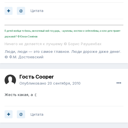
Цитата
Я детей вообще то боюсь, милостивый мой государь, - шумливы, жестоки и себялюбивы, а коли дети правят
державой? ©Юлиан Семёнов
Ничего не делается к лучшему © Борис Раушенбах
Люди, люди — это самое главное. Люди дороже даже денег.
© Ф.М. Достоевский
Гость Cooper
Опубликовано
20 сентября, 2010
Жесть какая, а :(
Цитата