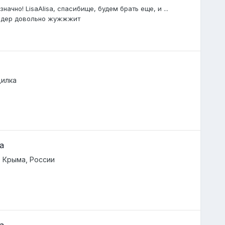
ачно! LisaAlisa, спасибище, будем брать еще, и ...
Финдер довольно жужжжит
илка
а
 Крыма, России
а