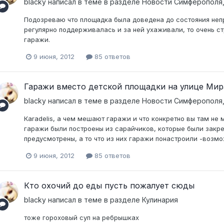
blacky
написал в теме в разделе
Новости Симферополя,
Подозреваю что площадка была доведена до состояния непри
регулярно поддерживалась и за ней ухаживали, то очень с
гаражи.
9 июня, 2012
85 ответов
Гаражи вместо детской площадки на улице Мир
blacky
написал в теме в разделе
Новости Симферополя,
Каradelis, а чем мешают гаражи и что конкретно вы там не
гаражи были построены из сарайчиков, которые были закреп
предусмотрены, а то что из них гаражи понастроили -возможн
9 июня, 2012
85 ответов
Кто охочий до еды пусть пожалует сюды
blacky
написал в теме в разделе
Кулинария
тоже гороховый суп на ребрышках