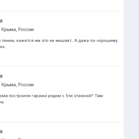
а
 Крыма, России
й линии, кажется им это не мешает.. Я даже по-хорошему
но.
а
 Крыма, России
 дома построили гаражи рядом с 5ти этажкой? Там
чь
а