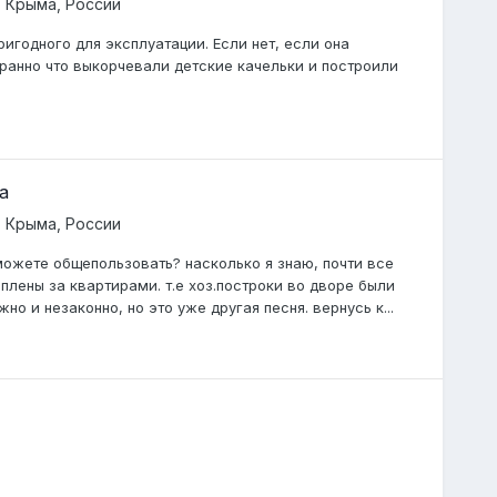
 Крыма, России
годного для эксплуатации. Если нет, если она
транно что выкорчевали детские качельки и построили
а
 Крыма, России
 можете общепользовать? насколько я знаю, почти все
лены за квартирами. т.е хоз.построки во дворе были
о и незаконно, но это уже другая песня. вернусь к...