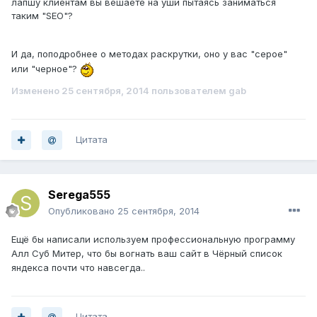
лапшу клиентам вы вешаете на уши пытаясь заниматься
таким "SEO"?
И да, поподробнее о методах раскрутки, оно у вас "серое"
или "черное"?
Изменено
25 сентября, 2014
пользователем gab
Цитата
Serega555
Опубликовано
25 сентября, 2014
Ещё бы написали используем профессиональную программу
Алл Суб Митер, что бы вогнать ваш сайт в Чёрный список
яндекса почти что навсегда..
Цитата