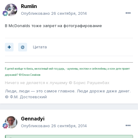
Rumlin
Опубликовано
26 сентября, 2014
В McDonalds тоже запрет на фотографирование
Цитата
Я детей вообще то боюсь, милостивый мой государь, - шумливы, жестоки и себялюбивы, а коли дети правят
державой? ©Юлиан Семёнов
Ничего не делается к лучшему © Борис Раушенбах
Люди, люди — это самое главное. Люди дороже даже денег.
© Ф.М. Достоевский
Gennadyi
Опубликовано
26 сентября, 2014