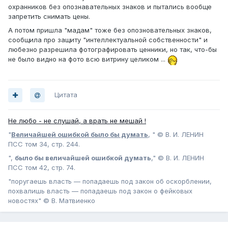
охранников без опознавательных знаков и пытались вообще
запретить снимать цены.
А потом пришла "мадам" тоже без опозновательных знаков,
сообщила про защиту "интеллектуальной собственности" и
любезно разрешила фотографировать ценники, но так, что-бы
не было видно на фото всю витрину целиком ...
Цитата
Не любо - не слушай, а врать не мешай !
"
Величайшей ошибкой было бы думать
, " © В. И. ЛЕНИН
ПСС том 34, стр. 244.
",
было бы величайшей ошибкой думать
," © В. И. ЛЕНИН
ПСС том 42, стр. 74.
"поругаешь власть — попадаешь под закон об оскорблении,
похвалишь власть — попадаешь под закон о фейковых
новостях" © В. Матвиенко