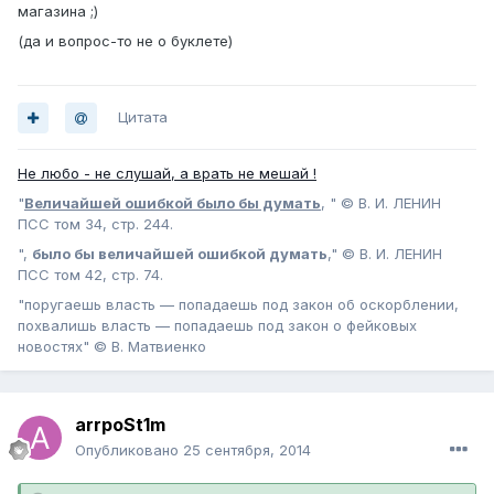
магазина ;)
(да и вопрос-то не о буклете)
Цитата
Не любо - не слушай, а врать не мешай !
"
Величайшей ошибкой было бы думать
, " © В. И. ЛЕНИН
ПСС том 34, стр. 244.
",
было бы величайшей ошибкой думать
," © В. И. ЛЕНИН
ПСС том 42, стр. 74.
"поругаешь власть — попадаешь под закон об оскорблении,
похвалишь власть — попадаешь под закон о фейковых
новостях" © В. Матвиенко
arrpoSt1m
Опубликовано
25 сентября, 2014