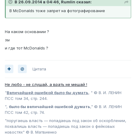
В 26.09.2014 в 04:46, Rumlin сказал:
В McDonalds тоже запрет на фотографирование
На каком основании ?
зы
и где тот McDonalds ?
Цитата
Не любо - не слушай, а врать не мешай !
"
Величайшей ошибкой было бы думать
, " © В. И. ЛЕНИН
ПСС том 34, стр. 244.
",
было бы величайшей ошибкой думать
," © В. И. ЛЕНИН
ПСС том 42, стр. 74.
"поругаешь власть — попадаешь под закон об оскорблении,
похвалишь власть — попадаешь под закон о фейковых
новостях" © В. Матвиенко