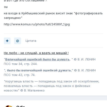
а вот где это соглашение ?
зы
на входе в Куйбышевский рынок висит знак "фотографировать
запрещено"
http://www.komus.ru/photo/full/245891_1.jpg
Цитата
Не любо - не слушай, а врать не мешай !
"
Величайшей ошибкой было бы думать
, " © В. И. ЛЕНИН
ПСС том 34, стр. 244.
",
было бы величайшей ошибкой думать
," © В. И. ЛЕНИН
ПСС том 42, стр. 74.
"поругаешь власть — попадаешь под закон об оскорблении,
похвалишь власть — попадаешь под закон о фейковых
новостях" © В. Матвиенко