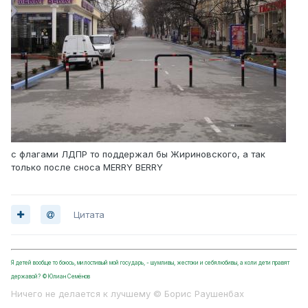
с флагами ЛДПР то поддержал бы Жириновского, а так
только после сноса MERRY BERRY
Цитата
Я детей вообще то боюсь, милостивый мой государь, - шумливы, жестоки и себялюбивы, а коли дети правят
державой? ©Юлиан Семёнов
Ничего не делается к лучшему © Борис Раушенбах