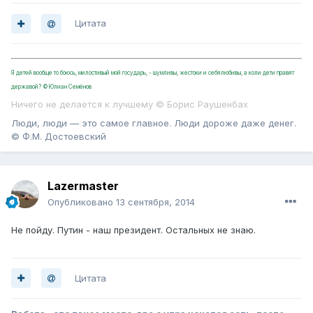
Цитата
Я детей вообще то боюсь, милостивый мой государь, - шумливы, жестоки и себялюбивы, а коли дети правят
державой? ©Юлиан Семёнов
Ничего не делается к лучшему © Борис Раушенбах
Люди, люди — это самое главное. Люди дороже даже денег.
© Ф.М. Достоевский
Lazermaster
Опубликовано
13 сентября, 2014
Не пойду. Путин - наш президент. Остальных не знаю.
Цитата