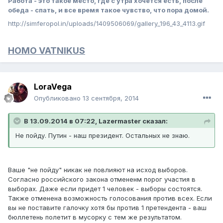
Работа - это такое место, где с утра хочется есть, после
обеда - спать, и все время такое чувство, что пора домой.
http://simferopol.in/uploads/1409506069/gallery_196_43_4113.gif
HOMO VATNIKUS
LoraVega
Опубликовано
13 сентября, 2014
В 13.09.2014 в 07:22, Lazermaster сказал:
Не пойду. Путин - наш президент. Остальных не знаю.
Ваше "не пойду" никак не повлияют на исход выборов.
Согласно российского закона отмененм порог участия в
выборах. Даже если придет 1 человек - выборы состоятся.
Также отменена возможность голосования против всех. Если
вы не поставите галочку хотя бы против 1 претендента - ваш
бюллетень полетит в мусорку с тем же результатом.