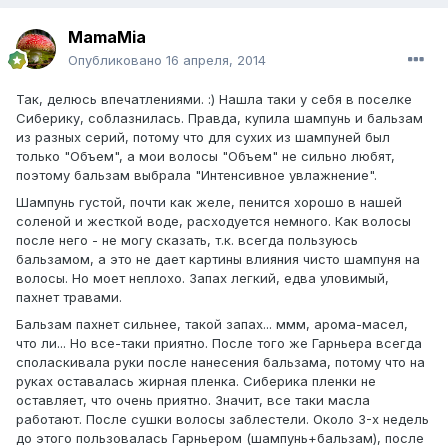
MamaMia
Опубликовано
16 апреля, 2014
Так, делюсь впечатлениями. :) Нашла таки у себя в поселке
Сиберику, соблазнилась. Правда, купила шампунь и бальзам
из разных серий, потому что для сухих из шампуней был
только "Объем", а мои волосы "Объем" не сильно любят,
поэтому бальзам выбрала "Интенсивное увлажнение".
Шампунь густой, почти как желе, пенится хорошо в нашей
соленой и жесткой воде, расходуется немного. Как волосы
после него - не могу сказать, т.к. всегда пользуюсь
бальзамом, а это не дает картины влияния чисто шампуня на
волосы. Но моет неплохо. Запах легкий, едва уловимый,
пахнет травами.
Бальзам пахнет сильнее, такой запах... ммм, арома-масел,
что ли... Но все-таки приятно. После того же Гарньера всегда
споласкивала руки после нанесения бальзама, потому что на
руках оставалась жирная пленка. Сиберика пленки не
оставляет, что очень приятно. Значит, все таки масла
работают. После сушки волосы заблестели. Около 3-х недель
до этого пользовалась Гарньером (шампунь+бальзам), после