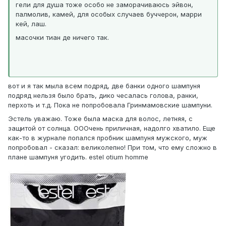
гели для душа тоже особо не заморачиваюсь эйвон,
палмолив, камей, для особых случаев буччерон, марри
кей, лаш.
масочки тиан де ничего так.
вот и я так мыла всем подряд, две банки одного шампуня
подряд нельзя было брать, дико чесалась голова, ранки,
перхоть и т.д. Пока не попробовала Гринмамовские шампуни.
Эстель уважаю. Тоже была маска для волос, летняя, с
защитой от солнца. ОООчень приличная, надолго хватило. Еще
как-то в журнале попался пробник шампуня мужского, муж
попробовал - сказал: великолепно! При том, что ему сложно в
плане шампуня угодить. estel otium homme