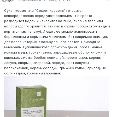
Опубликовано
28 января, 2015
Сухая косметика "Секрет красоты" готовится
непосредственно перед употреблением, т е просто
разводится водой и наносится на лицо, либо на тело или
волосы (долго хранится, так как в сухом порошковом виде и
портится там нечему). И еще , ее можно использовать
беременным и кормящим мамочкам. Вот например шампунь
для волос которым я пользуюсь его состав: Природные
минералы вулканического происхождения, обогащенные
ионами меди, горная глина, зародышевые оболочки ржи и
пшеницы, листья берёзы повислой, корень аира, корень
лопуха, спорыш, зверобой, череда, лист капусты
белокочанной, корень солодки, грыжник голый, природные
соли натрия, горчичный порошок.