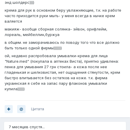
энд шолдерс))))
крема для рук в основном беру увлажняющие, т.к. на работе
часто приходится руки мыть- у меня всегда в нычке крем
валяется
макияж- вообще сборная солянка- эйвон, орифлейм,
лореаль, мейбеллин,буржуа
в общем. не заморачиваюсь по поводу того что все должно
быть только одной фирмы)))))))
ой, недавно распробовала умывалки-крема для лица
"Nature.med" (покупала в аптеках Виста), приятно удивлена:
пенка для умывания 27 грн стоила- а кожа после нее
гладенькая и шелковистая, нет ощущуения стянутости, крем
быстро впитывается без остатков на коже. т.к. фирма
украинская я себе на запас пару флаконов умывалки
купила))))))
Цитата
7 месяцев спустя...