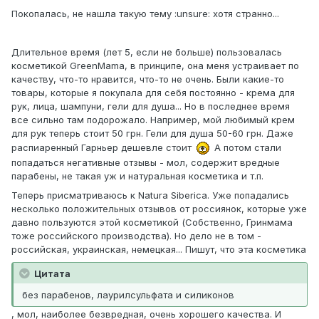
Покопалась, не нашла такую тему :unsure: хотя странно...
Длительное время (лет 5, если не больше) пользовалась
косметикой GreenMama, в принципе, она меня устраивает по
качеству, что-то нравится, что-то не очень. Были какие-то
товары, которые я покупала для себя постоянно - крема для
рук, лица, шампуни, гели для душа... Но в последнее время
все сильно там подорожало. Например, мой любимый крем
для рук теперь стоит 50 грн. Гели для душа 50-60 грн. Даже
распиаренный Гарньер дешевле стоит
А потом стали
попадаться негативные отзывы - мол, содержит вредные
парабены, не такая уж и натуральная косметика и т.п.
Теперь присматриваюсь к Natura Siberica. Уже попадались
несколько положительных отзывов от россиянок, которые уже
давно пользуются этой косметикой (Собственно, Гринмама
тоже российского производства). Но дело не в том -
российская, украинская, немецкая... Пишут, что эта косметика
Цитата
без парабенов, лаурилсульфата и силиконов
, мол, наиболее безвредная, очень хорошего качества. И