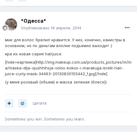
*Одесса*
Опубликовано
14 апреля, 2014
мне для волос брелил нравится. У них, конечно, канистры в
основном, но по деньгам вполне подъемно выходит :)
нра их новая серия hairjuice
[hide=картинка]
http://img.makeup.com.ua/products_pictures/m/m
a/maska-dlja-vjushhihsja-volos-kokos-i-marakujja-brelil-hair-
juice-curly-mask-34463-20130830155442_1.jpg
[/hide]
(у меня розовый (объем) и маска зеленая (блеск))
Цитата
Sometimes you win. Sometimes you learn.