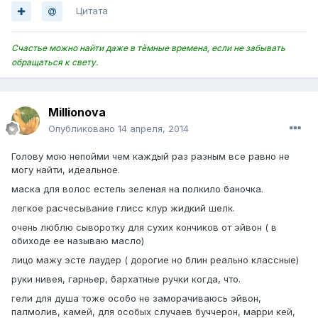
Цитата
Счастье можно найти даже в тёмные времена, если не забывать
обращаться к свету.
Millionova
Опубликовано
14 апреля, 2014
Голову мою непойми чем каждый раз разным все равно не
могу найти, идеальное.
маска для волос естель зеленая на полкило баночка.
легкое расчесывание глисс клур жидкий шелк.
очень люблю сыворотку для сухих кончиков от эйвон ( в
обиходе ее называю масло)
лицо мажу эсте лаудер ( дорогие но блин реально классные)
руки нивея, гарньер, бархатные ручки когда, что.
гели для душа тоже особо не заморачиваюсь эйвон,
палмолив, камей, для особых случаев буччерон, марри кей,