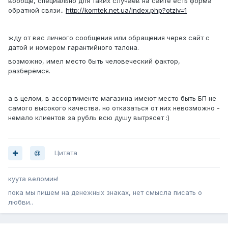
вообще, специально для таких случаев на сайте есть форма
обратной связи..
http://komtek.net.ua/index.php?otziv=1
жду от вас личного сообщения или обращения через сайт с
датой и номером гарантийного талона.
возможно, имел место быть человеческий фактор,
разберёмся.
а в целом, в ассортименте магазина имеют место быть БП не
самого высокого качества. но отказаться от них невозможно -
немало клиентов за рубль всю душу вытрясет :)
Цитата
куута веломин!
пока мы пишем на денежных знаках, нет смысла писать о
любви..