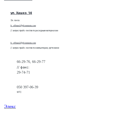
ул. Хацко, 14
Эл. почта:
fc_offman1@pfconstanta.com
// запрос прайс-листов по расходным материалам
Эл. почта:
fc_offman2@pfconstanta.com
// запрос прайс-листов по компьютерам, оргтехнике
66-29-76, 66-29-77
// факс:
29-74-71
050 397-06-39
МТС
Элекс