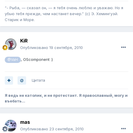
“- Рыба, — сказал он, — я тебя очень люблю и уважаю. Но я
убью тебя прежде, чем настанет вечер.” (с) Э. Хемингуэй.
Старик и Море.
KiR
Опубликовано
19 сентября, 2010
, OScomponent :)
@VaH
Цитата
Я ведь не католик, и не протестант. Я православный, могу и
въебать...
mas
Опубликовано
23 сентября, 2010