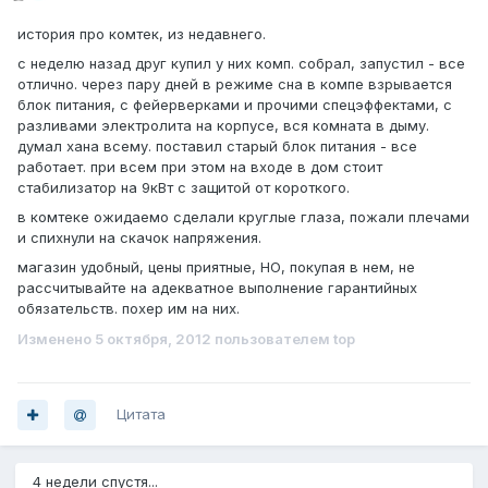
история про комтек, из недавнего.
с неделю назад друг купил у них комп. собрал, запустил - все
отлично. через пару дней в режиме сна в компе взрывается
блок питания, с фейерверками и прочими спецэффектами, с
разливами электролита на корпусе, вся комната в дыму.
думал хана всему. поставил старый блок питания - все
работает. при всем при этом на входе в дом стоит
стабилизатор на 9кВт с защитой от короткого.
в комтеке ожидаемо сделали круглые глаза, пожали плечами
и спихнули на скачок напряжения.
магазин удобный, цены приятные, НО, покупая в нем, не
рассчитывайте на адекватное выполнение гарантийных
обязательств. похер им на них.
Изменено
5 октября, 2012
пользователем top
Цитата
4 недели спустя...