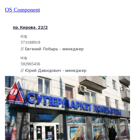
OS Component
пр. Кирова, 22/2
icq:
573188919
// Евгений Лобырь - менеджер
icq:
592905456
// Юрий Давидович - менеджер