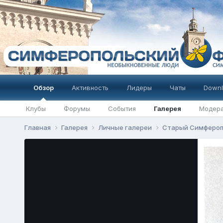
Обзор
Активность
Лидеры
Чаты
Downl
Клубы
Форумы
События
Галерея
Модер
Главная
Галерея
Личные галереи
Старый Симферо