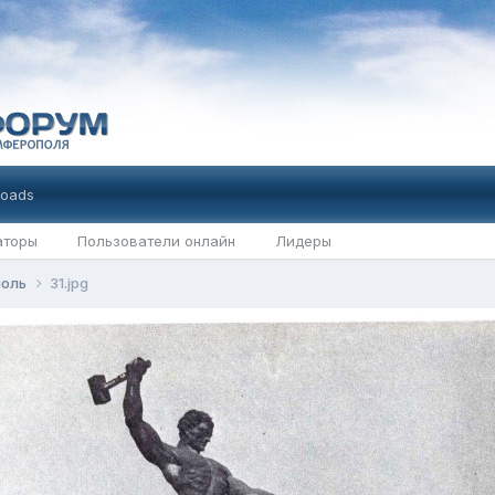
oads
аторы
Пользователи онлайн
Лидеры
поль
31.jpg