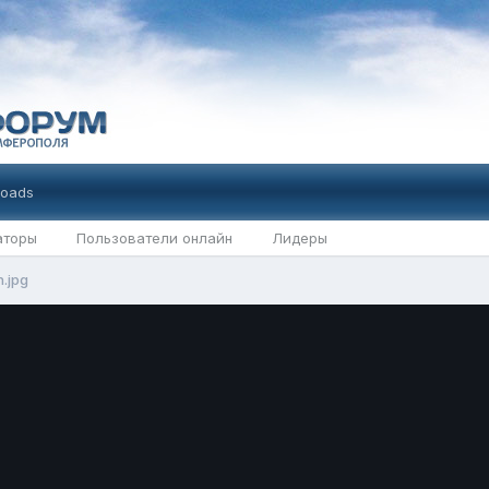
oads
аторы
Пользователи онлайн
Лидеры
.jpg