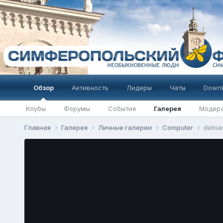
Обзор
Активность
Лидеры
Чаты
Downl
Клубы
Форумы
События
Галерея
Модер
Главная
Галерея
Личные галереи
Computer
debian