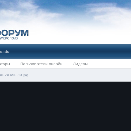
oads
аторы
Пользователи онлайн
Лидеры
AF2A45F-19.jpg