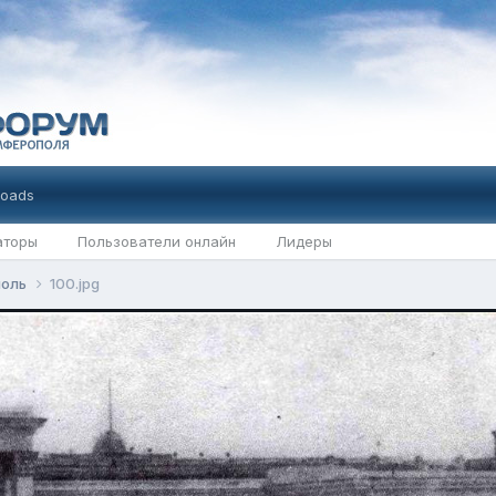
oads
аторы
Пользователи онлайн
Лидеры
поль
100.jpg