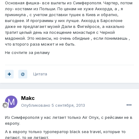
Основная фишка- все вылеты из Симферополя. Чартер, потом
лоу- костами из Польши. По ценам не хуже Аккорда, а , я
прикинула , с учетом доставки тушек в Киев и обратно,
выгоднее. И программы у них лучше. Аккорд в Барселоне
даже не предлагает музей Дали в Фигейросе, а нахально
тратит целый день на посещение монастыря с Черной
мадонной. Это нюансы, но очень обидные , если понимаешь ,
что второго раза может и не быть.
Не сочтите за реламу
Цитата
Makc
Опубликовано
5 сентября, 2013
Из Симферополя у нас летает только Air Onyx, с рейсами не в
европу.
А в европу только туроператор black sea travel, которые то
летают, то не летают.