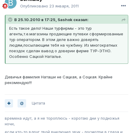
Опубликовано
23 января, 2011
В 25.10.2010 в 17:25, Sashok сказал:
Есть такое дело! Наши турфирмы - это тур
агенты,т.е.магазины продающие путевки сформированные
тур оператором. В этом деле важно доверять
людям,посылающим тебя на чужбину. Из многократных
поездок сделан вывод о доверии фирме ТУР-ЭТНО.
Особенно Сацкой Наталье.
Девичья фамилия Наташи не Сацкая, а Соцкая. Крайне
рекомендую!!!
Цитата
времена идут, а я не тороплюсь - коротаю дни у подножья
ночи,
если кто-то вдруг твой выключил звук - посмотри в глаза и