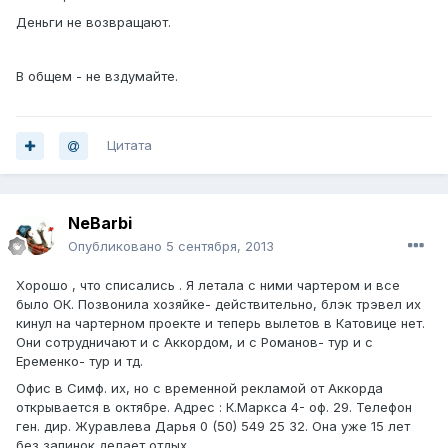
Деньги не возвращают.
В общем - не вздумайте.
Цитата
NeBarbi
Опубликовано
5 сентября, 2013
Хорошо , что списались . Я летала с ними чартером и все
было ОК. Позвонила хозяйке- действительно, блэк трэвел их
кинул на чартерном проекте и теперь вылетов в Катовице нет.
Они сотрудничают и с Аккордом, и с Романов- тур и с
Еременко- тур и тд.
Офис в Симф. их, но с временной рекламой от Аккорда
открывается в октябре. Адрес : К.Маркса 4- оф. 29. Телефон
ген. дир. Журавлева Дарья 0 (50) 549 25 32. Она уже 15 лет
без запинок делает отдых.