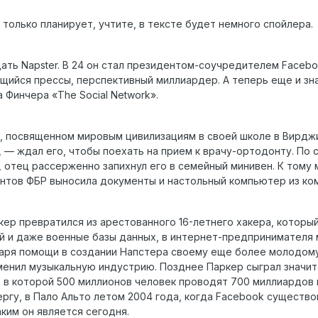
а только планирует, учтите, в тексте будет немного спойлера.
ать Napster. В 24 он стал президентом-соучредителем Faceboo
щийся прессы, перспективный миллиардер. А теперь еще и зн
 Финчера «The Social Network».
, посвященном мировым цивилизациям в своей школе в Вирджин
, — ждал его, чтобы поехать на прием к врачу-ортодонту. По 
 отец рассерженно запихнул его в семейный минивен. К тому 
ентов ФБР выносила документы и настольный компьютер из ко
ркер превратился из арестованного 16-летнего хакера, котор
и даже военные базы данных, в интернет-предпринимателя ми
одаря помощи в создании Напстера своему еще более молодому
менил музыкальную индустрию. Позднее Паркер сыграл значи
, в которой 500 миллионов человек проводят 700 миллиардов м
ргу, в Пало Альто летом 2004 года, когда Facebook существов
ким он является сегодня.