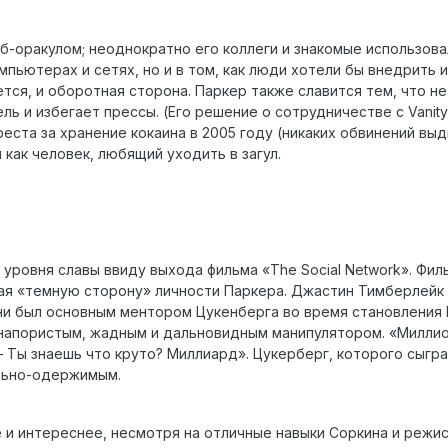
б-оракулом; неоднократно его коллеги и знакомые использова
мпьютерах и сетях, но и в том, как люди хотели бы внедрить и
ется, и оборотная сторона. Паркер также славится тем, что н
ль и избегает прессы. (Его решение о сотрудничестве с Vanit
реста за хранение кокаина в 2005 году (никаких обвинений выд
как человек, любящий уходить в загул.
о уровня славы ввиду выхода фильма «The Social Network». Фи
ая «темную сторону» личности Паркера. Джастин Тимберлейк 
зни был основным ментором Цукенберга во время становления 
напористым, жадным и дальновидным манипулятором. «Миллион
 – Ты знаешь что круто? Миллиард». Цукерберг, которого сыг
ально-одержимым.
и интереснее, несмотря на отличные навыки Соркина и режисс