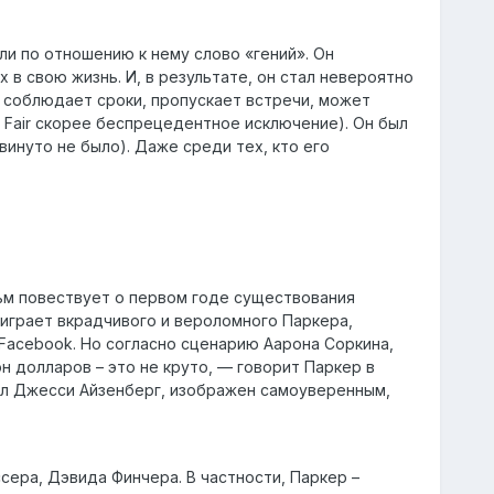
ли по отношению к нему слово «гений». Он
х в свою жизнь. И, в результате, он стал невероятно
е соблюдает сроки, пропускает встречи, может
y Fair скорее беспрецедентное исключение). Он был
винуто не было). Даже среди тех, кто его
льм повествует о первом годе существования
играет вкрадчивого и вероломного Паркера,
Facebook. Но согласно сценарию Аарона Соркина,
 долларов – это не круто, — говорит Паркер в
рал Джесси Айзенберг, изображен самоуверенным,
ера, Дэвида Финчера. В частности, Паркер –