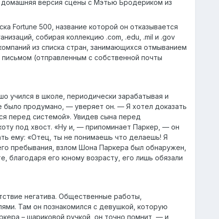
я домашняя версия сцены с Мэтью Бродериком из
ка Fortune 500, название которой он отказывается
изаций, собирая коллекцию .com, .edu, .mil и .gov
 компаний из списка стран, занимающихся отмыванием
а письмом (отправленным с собственной почты
ошо учился в школе, периодически зарабатывая и
е было продумано, — уверяет он. — Я хотел доказать
ься перед системой». Увидев сына перед
оту под хвост. «Ну и, — припоминает Паркер, — он
ать ему: «Отец, ты не понимаешь что делаешь! Я
оего пребывания, взлом Шона Паркера был обнаружен,
, благодаря его юному возрасту, его лишь обязали
утствие негатива. Общественные работы,
ями. Там он познакомился с девушкой, которую
ркера – шариковой ручкой, он точно помнит, — и