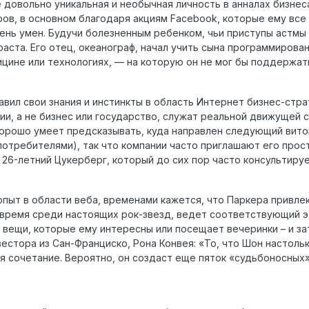
 довольно уникальная и необычная личность в анналах бизнеса
ов, в основном благодаря акциям Facebook, которые ему все
чень умен. Будучи болезненным ребенком, чьи приступы астмы
раста. Его отец, океанограф, начал учить сына программирован
ицине или технологиях, — на которую он не мог бы поддержать
вил свои знания и инстинкты в область Интернет бизнес-страт
ии, а не бизнес или государство, служат реальной движущей 
хорошо умеет предсказывать, куда направлен следующий виток 
потребителями), так что компании часто приглашают его прост
т 26-летний Цукерберг, который до сих пор часто консультиру
опыт в области веба, временами кажется, что Паркера привлек
 время среди настоящих рок-звезд, ведет соответствующий эт
 вещи, которые ему интересны или посещает вечеринки – и з
вестора из Сан-Франциско, Рона Конвея: «То, что Шон настольк
 сочетание. Вероятно, он создаст еще пяток «судьбоносных»