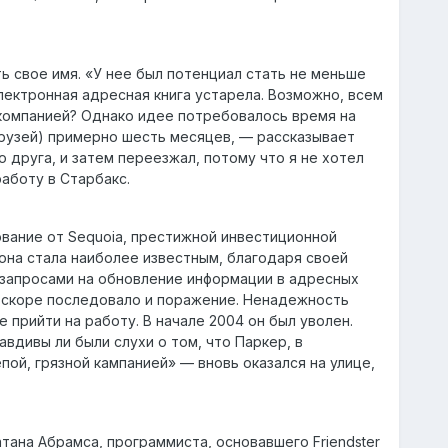
ь свое имя. «У нее был потенциал стать не меньше
электронная адресная книга устарела. Возможно, всем
 компанией? Однако идее потребовалось время на
друзей) примерно шесть месяцев, — рассказывает
о друга, и затем переезжал, потому что я не хотел
работу в Старбакс.
ование от Sequoia, престижной инвестиционной
 она стала наиболее известным, благодаря своей
запросами на обновление информации в адресных
 вскоре последовало и поражение. Ненадежность
е прийти на работу. В начале 2004 он был уволен.
вдивы ли были слухи о том, что Паркер, в
пой, грязной кампанией» — вновь оказался на улице,
тана Абрамса, программиста, основавшего Friendster