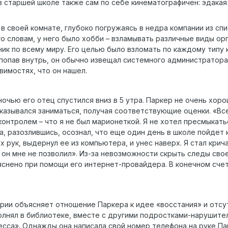
в старшей школе также сам по себе кинематографичен: эдака
 своей комнате, глубоко погружаясь в недра компании из спис
о словам, у него было хобби – взламывать различные виды орган
ник по всему миру. Его целью было взломать по каждому типу
 попав внутрь, он обычно извещал системного администратор
вимостях, что он нашел.
очью его отец спустился вниз в 5 утра. Паркер не очень хор
тказывался заниматься, получая соответствующие оценки. «Вс
контролем – что я не был марионеткой. Я не хотел пресмыкат
, разозлившись, осознал, что еще один день в школе пойдет к
х рук, выдернул ее из компьютера, и унес наверх. Я стал крич
о он мне не позволил». Из-за невозможности скрыть следы св
снено при помощи его интернет-провайдера. В конечном счете
ории объясняет отношение Паркера к идее «восстания» и отс
олнял в библиотеке, вместе с другими подростками-нарушител
есса». Однажды она написала свой номер телефона на руке Па