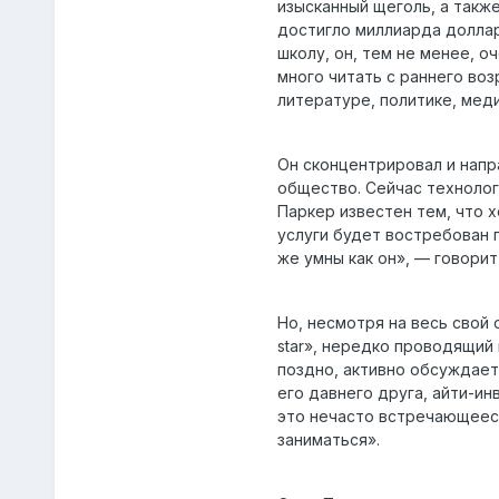
изысканный щеголь, а также
достигло миллиарда доллар
школу, он, тем не менее, о
много читать с раннего воз
литературе, политике, мед
Он сконцентрировал и напра
общество. Сейчас технолог
Паркер известен тем, что 
услуги будет востребован 
же умны как он», — говори
Но, несмотря на весь свой 
star», нередко проводящий
поздно, активно обсуждает
его давнего друга, айти-ин
это нечасто встречающееся
заниматься».