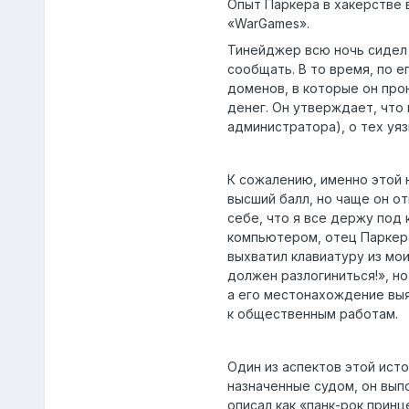
Опыт Паркера в хакерстве 
«WarGames».
Тинейджер всю ночь сидел в
сообщать. В то время, по ег
доменов, в которые он про
денег. Он утверждает, что
администратора), о тех уяз
К сожалению, именно этой н
высший балл, но чаще он о
себе, что я все держу под 
компьютером, отец Паркера
выхватил клавиатуру из мои
должен разлогиниться!», н
а его местонахождение выя
к общественным работам.
Один из аспектов этой ист
назначенные судом, он вып
описал как «панк-рок принц