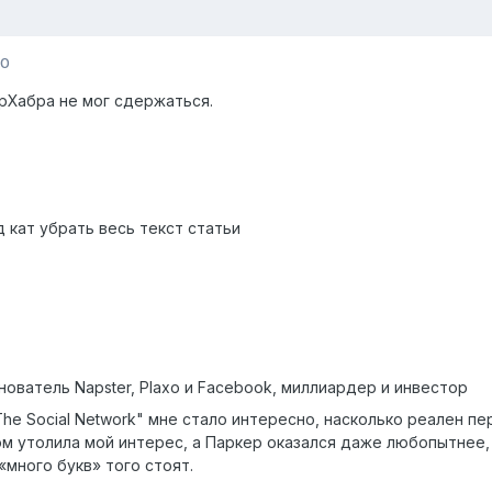
10
брХабра не мог сдержаться.
д кат убрать весь текст статьи
ователь Napster, Plaxo и Facebook, миллиардер и инвестор
he Social Network" мне стало интересно, насколько реален п
огом утолила мой интерес, а Паркер оказался даже любопытнее,
много букв» того стоят.