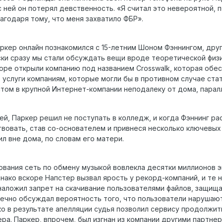
с ней он потерял девственность. «Я считал это невероятной,
лагодаря тому, что меня захватило ФБР».
ркер онлайн познакомился с 15-летним Шоном Фэннингом, дру
ки сразу мы стали обсуждать вещи вроде теоретической физик
коре открыли компанию под названием Crosswalk, которая обес
услуги компаниям, которые могли бы в противном случае стат
том в крупной Интернет-компании неподалеку от дома, паралл
й, Паркер решил не поступать в колледж, и когда Фэннинг рас
твовать, став со-основателем и привнеся несколько ключевых 
ил вне дома, по словам его матери.
ования сеть по обмену музыкой вовлекла десятки миллионов э
нако вскоре Напстер вызвал ярость у рекорд-компаний, и те 
аложил запрет на скачивание пользователями файлов, защищ
печно обсуждал вероятность того, что пользователи нарушают
о в результате апелляции судья позволил сервису продолжить
а. Паркер, впрочем, был изгнан из компании другими партнер