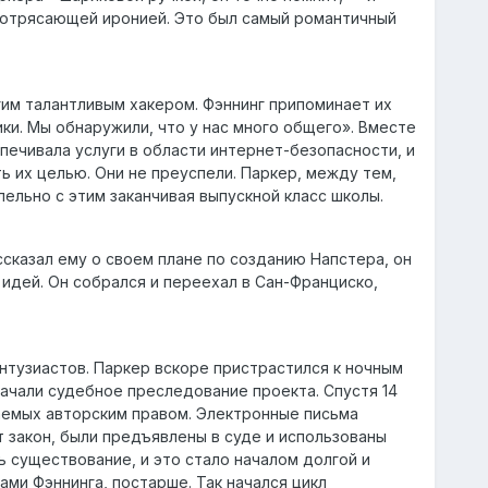
 потрясающей иронией. Это был самый романтичный
гим талантливым хакером. Фэннинг припоминает их
и. Мы обнаружили, что у нас много общего». Вместе
печивала услуги в области интернет-безопасности, и
ь их целью. Они не преуспели. Паркер, между тем,
ельно с этим заканчивая выпускной класс школы.
сказал ему о своем плане по созданию Напстера, он
идей. Он собрался и переехал в Сан-Франциско,
нтузиастов. Паркер вскоре пристрастился к ночным
начали судебное преследование проекта. Спустя 14
аемых авторским правом. Электронные письма
 закон, были предъявлены в суде и использованы
 существование, и это стало началом долгой и
ами Фэннинга, постарше. Так начался цикл