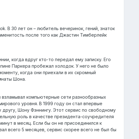
k. В 30 лет он – любитель вечеринок, гений, знаток
аменитость после того как Джастин Тимберлейк
ии, когда вдруг кто-то передал ему записку. Его
спине Паркера пробежал холодок. У него не было
моменту, когда они приехали в их скромный
мнаты Шона.
ый взламывал компьютерные сети разнообразных
рового уровня. В 1999 году он стал впервые
 другу, Шону Фэннингу. Этот сервис по свободному
тельную роль в качестве президента-соучредителя
инут в месяц. Если бы он не присоединился к
ал всего 5 месяцев, сервис скорее всего не был бы