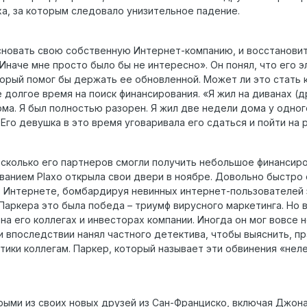
а, за которым следовало унизительное падение.
основать свою собственную Интернет-компанию, и восстановит
 Иначе мне просто было бы не интересно». Он понял, что его 
торый помог бы держать ее обновленной. Может ли это стать
 долгое время на поиск финансирования. «Я жил на диванах (
ома. Я был полностью разорен. Я жил две недели дома у одног
Его девушка в это время уговаривала его сдаться и пойти на 
есколько его партнеров смогли получить небольшое финансир
званием Plaxo открыла свои двери в ноябре. Довольно быстро
в Интернете, бомбардируя невинных интернет-пользователей 
 Паркера это была победа – триумф вирусного маркетинга. Но
на его коллегах и инвесторах компании. Иногда он мог вовсе н
впоследствии нанял частного детектива, чтобы выяснить, пра
тики коллегам. Паркер, который называет эти обвинения «неле
рыми из своих новых друзей из Сан-Франциско, включая Джона