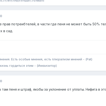
ка, а ту мечту которую он подарил, а ты поверила
10
 прав потреибтелей, в части где пеня не может быть 50% тел
х в сад.
 мнения. Есть особые мнения, есть плюрализм мнений - (Pat)
жизнь гордиться этим - (Инквизитор)
10
 там пеня и штраф, якобы за уклонение от уплаты. Нифига в это