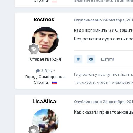
Страна:
Труднее всего отказаться и забыть не самого челове
kosmos
Опубликовано
24 октября, 20
надо вспомнить ЗУ О защите
Без решения суда слать все
Цитата
Старая гвардия
3,8 тыс
Глупостей у нас тут нет. Есть
Город:
Симферополь
Страна:
Так охуеть, чтобы потом всю 
LisaAlisa
Опубликовано
24 октября, 20
Как сказали приватбанковцы