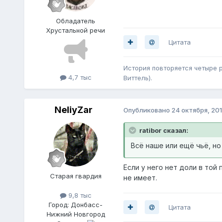
Обладатель
Хрустальной речи
Цитата
История повторяется четыре ра
4,7 тыс
Виттель).
NeliyZar
Опубликовано
24 октября, 20
ratibor сказал:
Всё наше или ещё чьё, но 
Если у него нет доли в той
Старая гвардия
не имеет.
9,8 тыс
Город:
Донбасс-
Цитата
Нижний Новгород