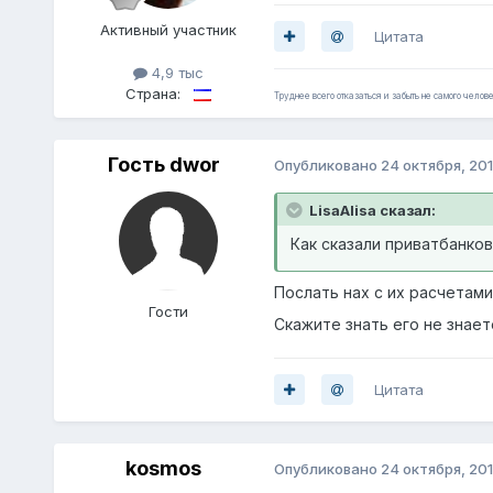
Активный участник
Цитата
4,9 тыс
Страна:
Труднее всего отказаться и забыть не самого челове
Гость dwor
Опубликовано
24 октября, 20
LisaAlisa сказал:
Как сказали приватбанков
Послать нах с их расчетами
Гости
Скажите знать его не знает
Цитата
kosmos
Опубликовано
24 октября, 20