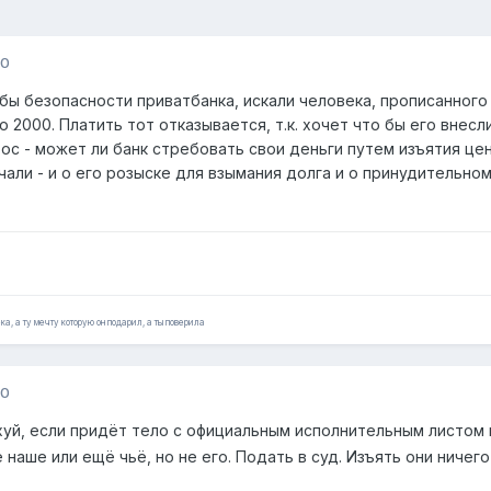
10
бы безопасности приватбанка, искали человека, прописанного 
о 2000. Платить тот отказывается, т.к. хочет что бы его внесл
ос - может ли банк стребовать свои деньги путем изъятия ценн
чали - и о его розыске для взымания долга и о принудительно
ка, а ту мечту которую он подарил, а ты поверила
10
ахуй, если придёт тело с официальным исполнительным листом
 наше или ещё чьё, но не его. Подать в суд. Изъять они ничего