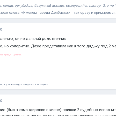
, кондитер-убийца, безумный кролик, рехнувшийся пастор. Это не "
 Киеве слова: «Именем народа Донбасса» - так сразу и примиримся
10
жалению, он не дальний родственник.
тко, но колоритно. Даже представила как я того дядьку под 2 
ми кредиторами...
ка, а ту мечту которую он подарил, а ты поверила
10
твие (был в командировке в киеве) пришли 2 судебных исполни
твом свела их прыть на нет, чаю не предложила, а участково