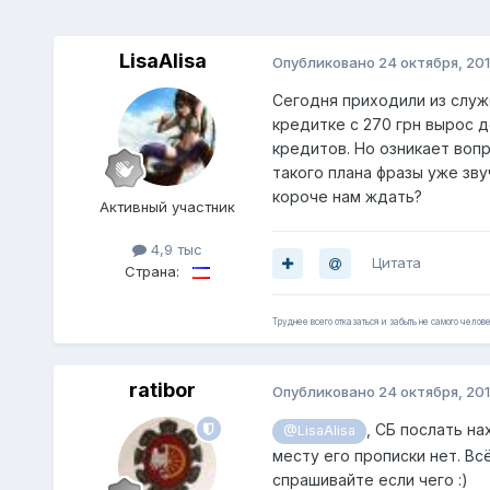
LisaAlisa
Опубликовано
24 октября, 20
Сегодня приходили из служ
кредитке с 270 грн вырос д
кредитов. Но озникает вопр
такого плана фразы уже зву
короче нам ждать?
Активный участник
4,9 тыс
Цитата
Страна:
Труднее всего отказаться и забыть не самого челове
ratibor
Опубликовано
24 октября, 20
, СБ послать н
@LisaAlisa
месту его прописки нет. Всё
спрашивайте если чего :)