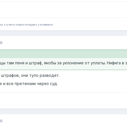
ка, а ту мечту которую он подарил, а ты поверила
10
цы там пеня и штраф, якобы за уклонение от уплаты. Нифига в э
 штрафов, они тупо разводят.
е и все претензии через суд.
10