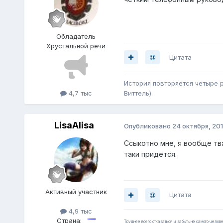
Обладатель
Хрустальной речи
Цитата
История повторяется четыре ра
4,7 тыс
Виттель).
LisaAlisa
Опубликовано
24 октября, 20
Ссыкотно мне, я вообще тв
таки придется.
Активный участник
Цитата
4,9 тыс
Страна:
Труднее всего отказаться и забыть не самого челове