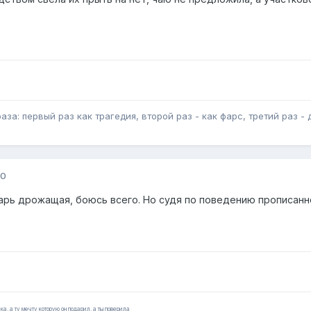
за: первый раз как трагедия, второй раз - как фарс, третий раз - 
10
арь дрожащая, боюсь всего. Но судя по поведению прописанн
ка, а ту мечту которую он подарил, а ты поверила