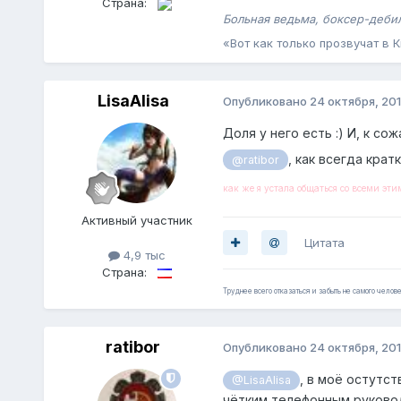
Страна:
Больная ведьма, боксер-дебил
«Вот как только прозвучат в
LisaAlisa
Опубликовано
24 октября, 20
Доля у него есть :) И, к со
, как всегда кра
@ratibor
как же я устала общаться со всеми эти
Активный участник
Цитата
4,9 тыс
Страна:
Труднее всего отказаться и забыть не самого челове
ratibor
Опубликовано
24 октября, 20
, в моё остутс
@LisaAlisa
чётким телефонным руководс