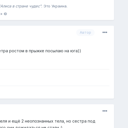
Алиса в стране чудес".
Это Украина .
.» ©
Автор
метра ростом в прыжке посылаю на юга))
теля и ещё 2 неопознанных тела, но сестра под
го они дожидаться не стали :)