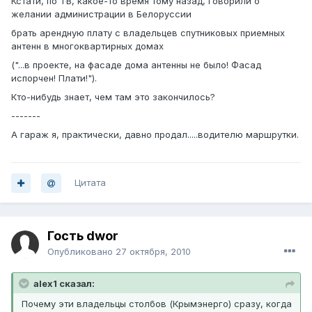
Кстати, по ТВ, какое-то время тому назад, говорили о
желании администрации в Белоруссии
брать арендную плату с владельцев спутниковых приемных
антенн в многоквартирных домах
("...в проекте, на фасаде дома антенны не было! Фасад
испорчен! Плати!").
Кто-нибудь знает, чем там это закончилось?
-------
А гараж я, практически, давно продал.....водителю маршрутки.
Цитата
Гость dwor
Опубликовано
27 октября, 2010
alex1 сказал:
Почему эти владельцы столбов (Крымэнерго) сразу, когда