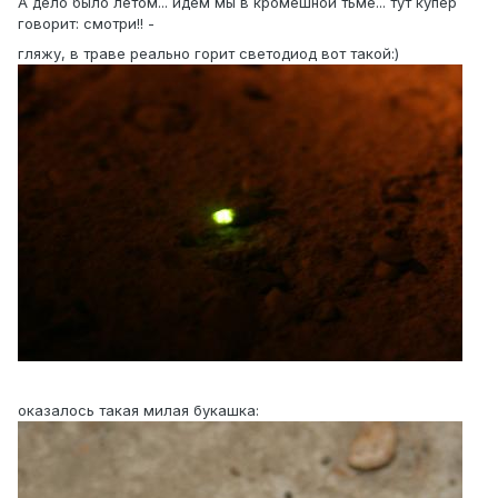
А дело было летом... идем мы в кромешной тьме... тут купер
говорит: смотри!! -
гляжу, в траве реально горит светодиод вот такой:)
оказалось такая милая букашка: