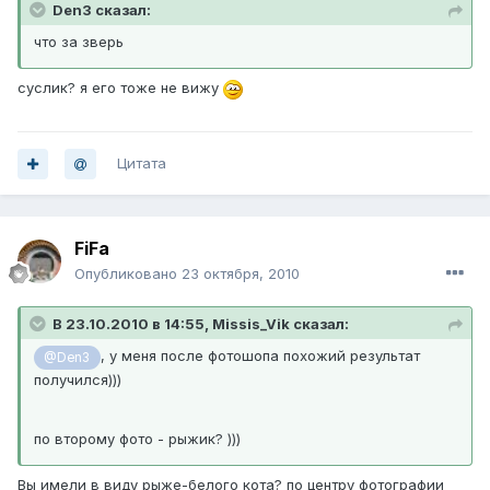
Den3 сказал:
что за зверь
суслик? я его тоже не вижу
Цитата
FiFa
Опубликовано
23 октября, 2010
В 23.10.2010 в 14:55, Missis_Vik сказал:
, у меня после фотошопа похожий результат
@Den3
получился)))
по второму фото - рыжик? )))
Вы имели в виду рыже-белого кота? по центру фотографии