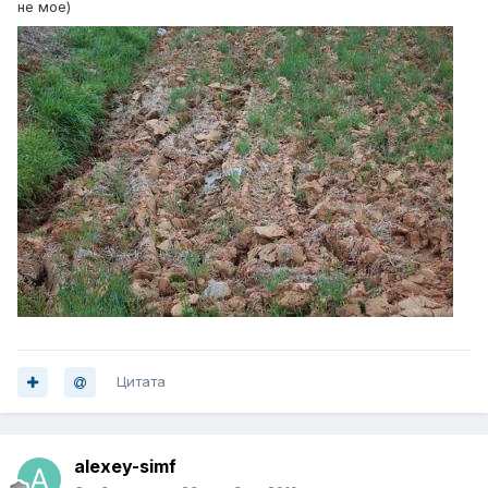
не мое)
Цитата
alexey-simf