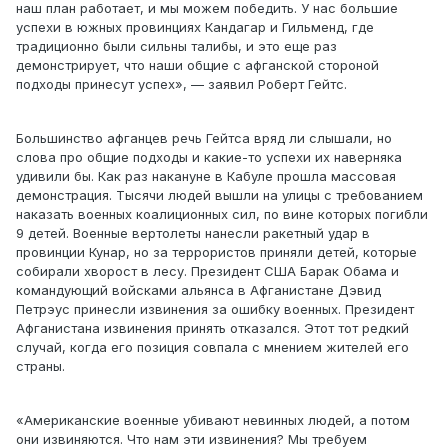
наш план работает, и мы можем победить. У нас большие
успехи в южных провинциях Кандагар и Гильменд, где
традиционно были сильны талибы, и это еще раз
демонстрирует, что наши общие с афганской стороной
подходы принесут успех», — заявил Роберт Гейтс.
Большинство афганцев речь Гейтса вряд ли слышали, но
слова про общие подходы и какие-то успехи их наверняка
удивили бы. Как раз накануне в Кабуле прошла массовая
демонстрация. Тысячи людей вышли на улицы с требованием
наказать военных коалиционных сил, по вине которых погибли
9 детей. Военные вертолеты нанесли ракетный удар в
провинции Кунар, но за террористов приняли детей, которые
собирали хворост в лесу. Президент США Барак Обама и
командующий войсками альянса в Афганистане Дэвид
Петрэус принесли извинения за ошибку военных. Президент
Афганистана извинения принять отказался. Этот тот редкий
случай, когда его позиция совпала с мнением жителей его
страны.
«Американские военные убивают невинных людей, а потом
они извиняются. Что нам эти извинения? Мы требуем