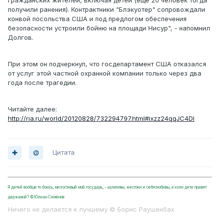
гражданских жителей, включая детей (еще 20 человек тогда
получили ранения). Контрактники "Блэкуотер" сопровождали
конвой посольства США и под предлогом обеспечения
безопасности устроили бойню на площади Нисур", - напомнил
Долгов.
При этом он подчеркнул, что госдепартамент США отказался
от услуг этой частной охранной компании только через два
года после трагедии.
Читайте далее:
http://ria.ru/world/20120828/732294797.html#ixzz24qqJC4DI
Цитата
Я детей вообще то боюсь, милостивый мой государь, - шумливы, жестоки и себялюбивы, а коли дети правят
державой? ©Юлиан Семёнов
Ничего не делается к лучшему © Борис Раушенбах