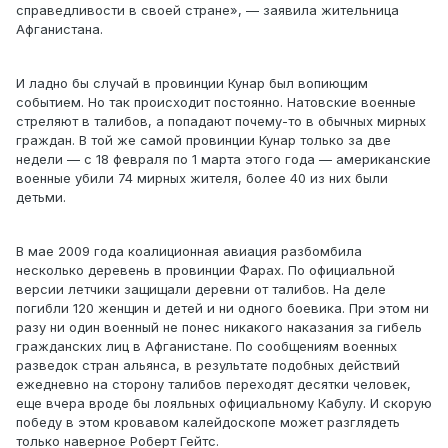
справедливости в своей стране», — заявила жительница
Афганистана.
И ладно бы случай в провинции Кунар был вопиющим
событием. Но так происходит постоянно. Натовские военные
стреляют в талибов, а попадают почему-то в обычных мирных
граждан. В той же самой провинции Кунар только за две
недели — с 18 февраля по 1 марта этого года — американские
военные убили 74 мирных жителя, более 40 из них были
детьми.
В мае 2009 года коалиционная авиация разбомбила
несколько деревень в провинции Фарах. По официальной
версии летчики защищали деревни от талибов. На деле
погибли 120 женщин и детей и ни одного боевика. При этом ни
разу ни один военный не понес никакого наказания за гибель
гражданских лиц в Афганистане. По сообщениям военных
разведок стран альянса, в результате подобных действий
ежедневно на сторону талибов переходят десятки человек,
еще вчера вроде бы лояльных официальному Кабулу. И скорую
победу в этом кровавом калейдоскопе может разглядеть
только наверное Роберт Гейтс.