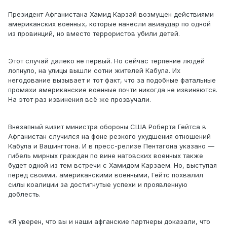
Президент Афганистана Хамид Карзай возмущен действиями
американских военных, которые нанесли авиаудар по одной
из провинций, но вместо террористов убили детей.
Этот случай далеко не первый. Но сейчас терпение людей
лопнуло, на улицы вышли сотни жителей Кабула. Их
негодование вызывает и тот факт, что за подобные фатальные
промахи американские военные почти никогда не извиняются.
На этот раз извинения всё же прозвучали.
Внезапный визит министра обороны США Роберта Гейтса в
Афганистан случился на фоне резкого ухудшения отношений
Кабула и Вашингтона. И в пресс-релизе Пентагона указано —
гибель мирных граждан по вине натовских военных также
будет одной из тем встречи с Хамидом Карзаем. Но, выступая
перед своими, американскими военными, Гейтс похвалил
силы коалиции за достигнутые успехи и проявленную
доблесть.
«Я уверен, что вы и наши афганские партнеры доказали, что