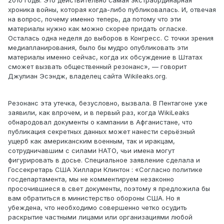
2010 годы. Это действительно самая экстраординарная
хроника войны, которая когда-либо публиковалась. И, отвечая
на вопрос, почему именно теперь, да потому что эти
материалы нужно как можно скорее придать огласке.
Осталась одна неделя до выборов в Конгресс. C точки зрения
медиапланирования, было бы мудро опубликовать эти
материалы именно сейчас, когда их обсуждение в Штатах
сможет вызвать общественный резонанс», — говорит
Джулиан Эсэндж, владелец сайта Wikileaks.org.
Резонанс эта утечка, безусловно, вызвала. В Пентагоне уже
заявили, как впрочем, и в первый раз, когда WikiLeaks
обнародовал документы о кампании в Афганистане, что
публикация секретных данных может нанести серьёзный
ущерб как американским военным, так и иракцам,
сотрудничавшим с силами НАТО, чьи имена могут
фигурировать в досье. Специальное заявление сделала и
Госсекретарь США Хиллари Клинтон : «Согласно политике
госдепартамента, мы не комментируем незаконно
просочившиеся в свет документы, поэтому я предложила бы
вам обратиться в министерство обороны США. Но я
убеждена, что необходимо совершенно четко осудить
раскрытие частными лицами или организациями любой