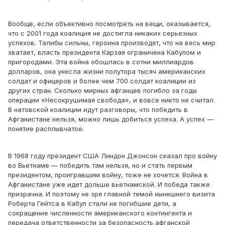
Вообще, если объективно посмотреть на вещи, оказывается,
что с 2001 года коалиция не достигла никаких серьезных
успехов. Талибы сильны, героина производят, что на весь мир
хватает, власть президента Карзая ограничена Кабулом и
пригородами. Эта война обошлась в сотни миллиардов
долларов, она унесла жизни полутора тысяч американских
солдат и офицеров и более чем 700 солдат коалиции из
других стран. Сколько мирных афганцев погибло за годы
операции «Несокрушимая свобода», и вовсе никто не считал.
В натовской коалиции идут разговоры, что победить в
Афганистане нельзя, можно лишь добиться успеха. А успех —
понятие расплывчатое.
В 1968 году президент США Линдон Джонсон сказал про войну
во Вьетнаме — победить там нельзя, но и стать первым
президентом, проигравшим войну, тоже не хочется. Война в
Афганистане уже идет дольше вьетнамской. И победа также
призрачна. И поэтому не зря главной темой нынешнего визита
Роберта Гейтса в Кабул стали не погибшие дети, а
сокращение численности американского контингента и
передача ответственности за безопасность афганской