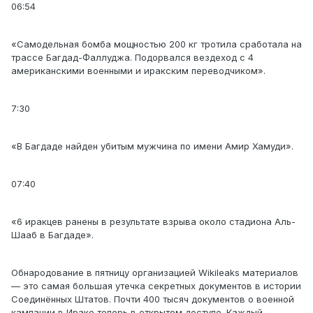
06:54
«Самодельная бомба мощностью 200 кг тротила сработала на
трассе Багдад-Фаллуджа. Подорвался вездеход с 4
американскими военными и иракским переводчиком».
7:30
«В Багдаде найден убитым мужчина по имени Амир Хамуди».
07:40
«6 иракцев ранены в результате взрыва около стадиона Аль-
Шааб в Багдаде».
Обнародование в пятницу организацией Wikileaks материалов
— это самая большая утечка секретных документов в истории
Соединённых Штатов. Почти 400 тысяч документов о военной
кампании в Ираке теперь в открытом доступе. Каждый