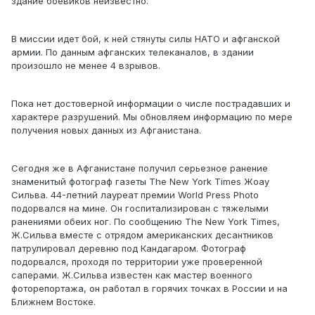
здание боевиков неизвестно.
В миссии идет бой, к ней стянуты силы НАТО и афганской
армии. По данным афганских телеканалов, в здании
произошло не менее 4 взрывов.
Пока нет достоверной информации о числе пострадавших и
характере разрушений. Мы обновляем информацию по мере
получения новых данных из Афганистана.
Сегодня же в Афганистане получил серьезное ранение
знаменитый фотограф газеты The New York Times Жоау
Сильва. 44-летний лауреат премии World Press Photo
подорвался на мине. Он госпитализирован с тяжелыми
ранениями обеих ног. По сообщению The New York Times,
Ж.Сильва вместе с отрядом американских десантников
патрулировал деревню под Кандагаром. Фотограф
подорвался, проходя по территории уже проверенной
саперами. Ж.Сильва известен как мастер военного
фоторепортажа, он работал в горячих точках в России и на
Ближнем Востоке.