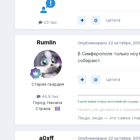
Цитата
23 тыс
Rumlin
Опубликовано
22 октября, 20
В Симферополе только ноутб
собирают.
Цитата
Старая гвардия
44,9 тыс
Город:
Havana
Я детей вообще то боюсь, милостивый мой государь
Страна:
Ничего не делается к лучшем
Люди, люди — это самое гла
a0xff
Опубликовано
22 октября, 20