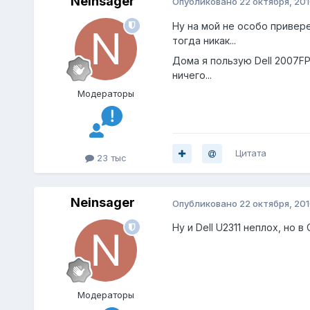
Neinsager
Опубликовано
22 октября, 20
Ну на мой не особо привер
тогда никак...
Дома я пользую Dell 2007F
ничего...
Модераторы
Цитата
23 тыс
Neinsager
Опубликовано
22 октября, 20
Ну и Dell U2311 неплох, но в 
Модераторы