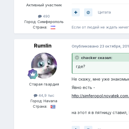
Активный участник
Цитата
490
Город:
Симферополь
Страна:
Если от людей не ждать ничег
Rumlin
Опубликовано
23 октября, 20
chacker сказал:
где?
Не скажу, мне уже знакомы
Старая гвардия
Явно есть -
44,9 тыс
http://simferopol.novatek.com
Город:
Havana
Страна:
на этот я в пятницу ставил