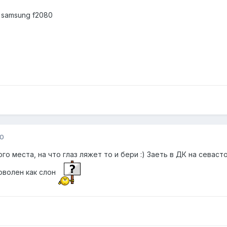
 samsung f2080
10
го места, на что глаз ляжет то и бери :) Заеть в ДК на севаст
доволен как слон