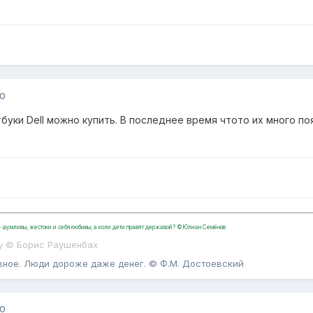
10
уки Dell можно купить. В последнее время чтото их много по
, - шумливы, жестоки и себялюбивы, а коли дети правят державой? ©Юлиан Семёнов
у © Борис Раушенбах
вное. Люди дороже даже денег. © Ф.М. Достоевский
10