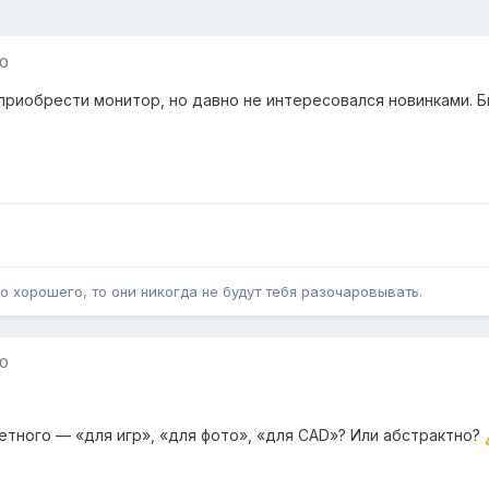
10
риобрести монитор, но давно не интересовался новинками. Бю
о хорошего, то они никогда не будут тебя разочаровывать.
10
етного — «для игр», «для фото», «для CAD»? Или абстрактно?