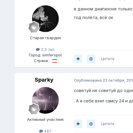
в данном диапазоне только
год полёта, всё ок
Старая гвардия
2,5 тыс
Город:
simferopol
Цитата
Страна:
Sparky
Опубликовано
23 октября, 20
советуй не советуй до одно
. А я себе взял самсу 24 и 
Активный участник
Цитата
497