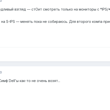
10
едливый взгляд — стОит смотреть только на мониторы с *IPS/
P на S-IPS — менять пока не собираюсь. Для второго компа п
10
Симф Dell'ы как-то не очень возят...