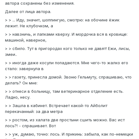
автора сохранены без изменения.
Далее от лица автора.
> > ... Иду, значит, шоппингую, смотрю: на обочине ёжик
лежит. Не клубочком, а
> > навзничь, и лапками кверху. И мордочка вся в кровище:
машиной, наверное,
> > сбило. Тут в пригородах кого только не давят! Ежи, лисы,
змеи..
> > иногда даже косули попадаются. Мне чего-то жалко его
стало: завернула в
> > газету, принесла домой. Звоню Гельмуту, спрашиваю, что
делать? Он мне:
> > отнеси в больницу, там ветеринарное отделение есть.
Ладно, несу.
> > Зашла в кабинет. Встречает какой-то Айболит
перекачанный: за два метра
> > ростом, из халата две простыни сшить можно. Вас ист
лось?! - спрашивает. Вот
> > уж, думаю, точно: лось. И прикинь: забыла, как по-немецки