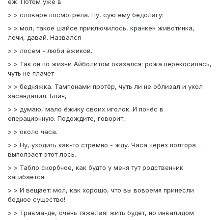
ёж. Потом уже в
> > словаре посмотрела. Ну, сую ему бедолагу:
> > мол, такое шайсе приключилось, кранкен животинка,
лечи, давай. Назвался
> > лосем - люби ёжиков..
> > Так он по жизни Айболитом оказался: рожа перекосилась,
чуть не плачет
> > бедняжка. Тампонами протёр, чуть ли не облизал и укол
засандалил. Блин,
> > думаю, мало ёжику своих иголок. И понёс в
операционную. Подождите, говорит,
> > около часа.
> > Ну, уходить как-то стремно - жду. Часа через полтора
выползает этот лось.
> > Табло скорбное, как будто у меня тут родственник
загибается.
> > И вещает: мол, как хорошо, что вы вовремя принесли
бедное существо!
> > Травма-де, очень тяжёлая: жить будет, но инвалидом