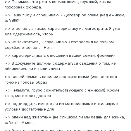
> > Понимаю, что ржать нельзя: немец грустный, как на
похоронах фюрера.
> > Гашу лыбу и спрашиваю: - Договор об опеке (над ёжиком,
е///т!!!)? -
> > отвечает, а также характеристику из магистрата. Я уже
еле сдерживаюсь, чтобы
> > не закатиться., - спрашиваю. Этот зоофил на полном
серьёзе отвечает: - Нет,
> > характеристика в отношении вашей семьи, фройляйн.
> > В документе должны содержаться сведения о том, не
обвинялись ли вы или члены
> > вашей семье в насилии над животными (изо всех сил
гоню из головы образ
> > Гельмута, грубо сожительствующего с ёжиком!). Кроме
того, магистрат должен
> > подтвердить, имеете ли вы материальные и жилищные
условия достаточные для
> > опеки над животным (не слишком ли мы бедны для ёжика,
с///ка!!!). У меня,
> > блин, ещё сил хватило сказать: мол, я посоветуюсь с