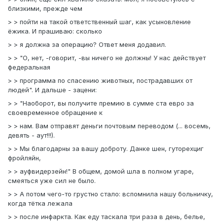
близкими, прежде чем
> > пойти на такой ответственный шаг, как усыновление
ёжика. И прашиваю: сколько
> > я должна за операцию? Ответ меня додавил.
> > "О, нет, -говорит, -вы ничего не должны! У нас действует
федеральная
> > программа по спасению животных, пострадавших от
людей". И дальше - зацени:
> > "Наоборот, вы получите премию в сумме ста евро за
своевременное обращение к
> > нам. Вам отправят деньги почтовым переводом (... восемь,
девять - аут!!!).
> > Мы благодарны за вашу доброту. Данке шен, гуторехциг
фройляйн,
> > ауфвидерзейн!" В общем, домой шла в полном угаре,
смеяться уже сил не было.
> > А потом чего-то грустно стало: вспомнила нашу больничку,
когда тётка лежала
> > после инфаркта. Как еду таскала три раза в день, белье,