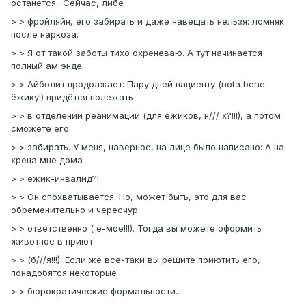
останется.. Сейчас, либе
> > фройляйн, его забирать и даже навещать нельзя: ломняк
после наркоза.
> > Я от такой заботы тихо охреневаю. А тут начинается
полный ам энде.
> > Айболит продолжает: Пару дней пациенту (nоtа bеnе:
ёжику!) придётся полежать
> > в отделении реанимации (для ёжиков, н/// х?!!!), а потом
сможете его
> > забирать. У меня, наверное, на лице было написано: А на
хрена мне дома
> > ёжик-инвалид?!..
> > Он спохватывается: Но, может быть, это для вас
обременительно и чересчур
> > ответственно ( ё-мое!!!). Тогда вы можете оформить
животное в приют
> > (б///я!!!). Если же все-таки вы решите приютить его,
понадобятся некоторые
> > бюрократические формальности..