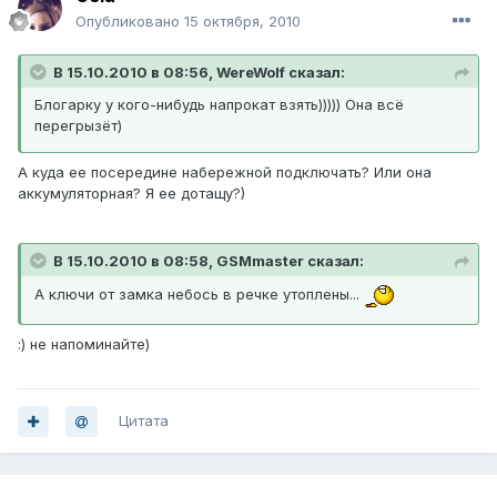
Опубликовано
15 октября, 2010
В 15.10.2010 в 08:56, WereWolf сказал:
Блогарку у кого-нибудь напрокат взять))))) Она всё
перегрызёт)
А куда ее посередине набережной подключать? Или она
аккумуляторная? Я ее дотащу?)
В 15.10.2010 в 08:58, GSMmaster сказал:
А ключи от замка небось в речке утоплены...
:) не напоминайте)
Цитата