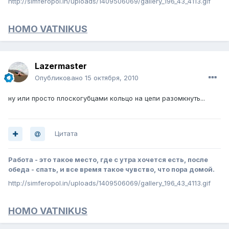
http://simferopol.in/uploads/1409506069/gallery_196_43_4113.gif
HOMO VATNIKUS
Lazermaster
Опубликовано
15 октября, 2010
ну или просто плоскогубцами кольцо на цепи разомкнуть...
Цитата
Работа - это такое место, где с утра хочется есть, после
обеда - спать, и все время такое чувство, что пора домой.
http://simferopol.in/uploads/1409506069/gallery_196_43_4113.gif
HOMO VATNIKUS