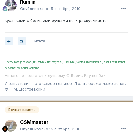
Rumlin
Опубликовано
15 октября, 2010
кусачками с большими ручками цепь раскусывается
Цитата
Я детей вообще то боюсь, милостивый мой государь, - шумливы, жестоки и себялюбивы, а коли дети правят
державой? ©Юлиан Семёнов
Ничего не делается к лучшему © Борис Раушенбах
Люди, люди — это самое главное. Люди дороже даже денег.
© Ф.М. Достоевский
Вечная память
GSMmaster
Опубликовано
15 октября, 2010