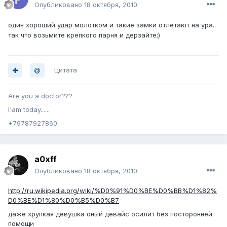
Опубликовано
18 октября, 2010
один хороший удар молотком и такие замки отлетают на ура..
так что возьмите крепкого парня и дерзайте;)
Цитата
Are you a doсtor???
I'am today......
+79787927860
a0xff
Опубликовано
18 октября, 2010
http://ru.wikipedia.org/wiki/%D0%91%D0%BE%D0%BB%D1%82%
D0%BE%D1%80%D0%B5%D0%B7
даже хрупкая девушка оный девайс осилит без посторонней
помощи