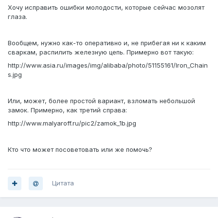
Хочу исправить ошибки молодости, которые сейчас мозолят
глаза.
Вообщем, нужно как-то оперативно и, не прибегая ни к каким
сваркам, распилить железную цепь. Примерно вот такую:
http://www.asia.ru/images/img/alibaba/photo/51155161/Iron_Chain
s.jpg
Или, может, более простой вариант, взломать небольшой
замок. Примерно, как третий справа:
http://www.malyaroff.ru/pic2/zamok_1b.jpg
Кто что может посоветовать или же помочь?
Цитата