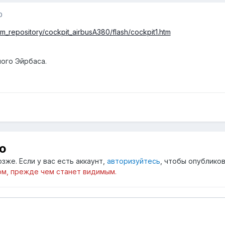
0
m_repository/cockpit_airbusA380/flash/cockpit1.htm
мого Эйрбаса.
ю
зже. Если у вас есть аккаунт,
авторизуйтесь
, чтобы опубликов
м, прежде чем станет видимым.