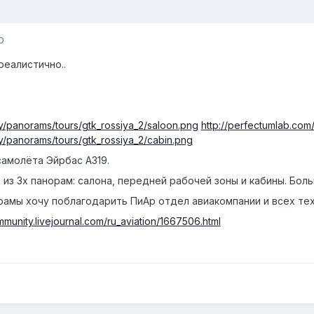
0
реалистично..
ry/panorams/tours/gtk_rossiya_2/saloon.png
http://perfectumlab.com
y/panorams/tours/gtk_rossiya_2/cabin.png
самолёта Эйрбас А319.
 из 3х панорам: салона, передней рабочей зоны и кабины. Бол
рамы хочу поблагодарить ПиАр отдел авиакомпании и всех тех
mmunity.livejournal.com/ru_aviation/1667506.html