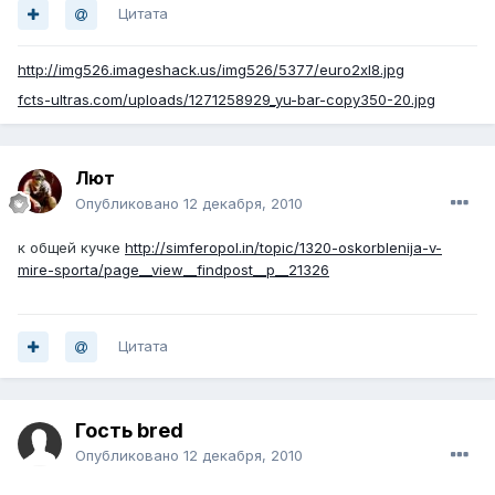
Цитата
http://img526.imageshack.us/img526/5377/euro2xl8.jpg
fcts-ultras.com/uploads/1271258929_yu-bar-copy350-20.jpg
Лют
Опубликовано
12 декабря, 2010
к общей кучке
http://simferopol.in/topic/1320-oskorblenija-v-
mire-sporta/page__view__findpost__p__21326
Цитата
Гость bred
Опубликовано
12 декабря, 2010