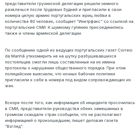
представители грузинской делегации решили немного
развлечься после трудовых будней и пригласили в свои
номера целую армию португальских жриц любви в
количестве 80 человек, сообщает "Инетрфакс" со ссылкой на
португальские СМИ. К шумному гулянию присоединились
также и члены армянской делегации.
По сообщению одной из ведущих португальских газет Correio
da Manhã утихомирить не на шутку разбушевавшихся
постояльцев смогли лишь составленные на их имена
протоколы о нарушении общественного порядка. При этом
полицейские выяснили, что ночных бабочек политики
пригласили к себе в номера под видом сопровождающих их
жен.
Вскоре после того, как информация об инциденте просочилась
в СМИ, представители руководства обеих замешанных в
громком скандале стран сообщили, что не располагают
информацией о произошедшем, пишет деловая газета
"Взгляд".