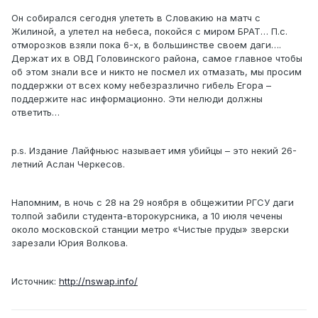
Он собирался сегодня улететь в Словакию на матч с
Жилиной, а улетел на небеса, покойся с миром БРАТ… П.с.
отморозков взяли пока 6-х, в большинстве своем даги….
Держат их в ОВД Головинского района, самое главное чтобы
об этом знали все и никто не посмел их отмазать, мы просим
поддержки от всех кому небезразлично гибель Егора –
поддержите нас информационно. Эти нелюди должны
ответить…
p.s. Издание Лайфньюс называет имя убийцы – это некий 26-
летний Аслан Черкесов.
Напомним, в ночь с 28 на 29 ноября в общежитии РГСУ даги
толпой забили студента-второкурсника, а 10 июля чечены
около московской станции метро «Чистые пруды» зверски
зарезали Юрия Волкова.
Источник:
http://nswap.info/