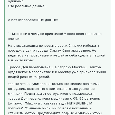
одиночно.
Это реальные данные...
А вот непроверенные данные:
" Никого ни к чему не призываю! У всех своя голова на
плечах.
На этих выходных попросите своих близких избежать
поездок в центр города. Самим быть аккуратнее. Не
ведитесь на провокации и не дайте себя сделать пешкой
в чьих то играх.
Трасса Дон переполнена.... в сторону Москвы.... завтра
будет некое мероприятие и в Москву уже приехало 15000
людей разных конфесий.
только что кинули: парни, только что звонил знакомый
сотрудник, сказал что с завтрашнего дня усиление
милиции. Подтягивают сотрудников с подмосковья.
трасса Дон переполнена машинами с 05, 95 регионом.
Цитирую: "Машины с кавказа едут НЕПРЕРЫВНЫМ
потоком". Усиление милиции по всем вокзалам и
станциям метро. Предупредите родных и близких чтобы