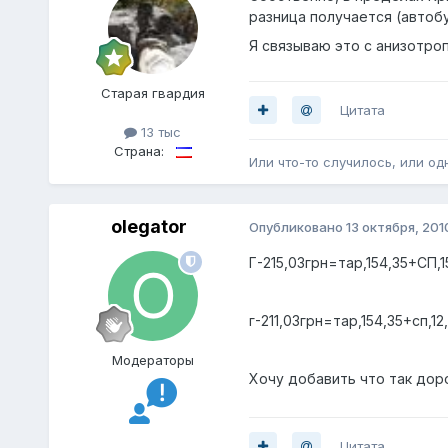
разница получается (автоб
Я связываю это с анизотр
Старая гвардия
Цитата
13 тыс
Страна:
Или что-то случилось, или одн
olegator
Опубликовано
13 октября, 201
Г-215,03грн=тар,154,35+СП,
г-211,03грн=тар,154,35+сп,
Модераторы
Хочу добавить что так доро
Цитата