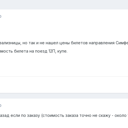
0
зализницы, но так и не нашел цены билетов направления Симфе
мость билета на поезд 12П, купе.
0
зад если по заказу (стоимость заказа точно не скажу - около 1