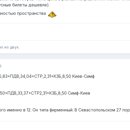
усные билеты дешевле).
опностью пространства
о из двух.
0
15,83+ПДВ,34,04+СТР,2,31+КЗБ,8,50 Киев-Симф
12,50+ПДВ,33,37+СТР2,31+КЗБ,8,50 Симф-Киев
го именно в 12. Он типа фирменный. В Севастопольском 27 пор