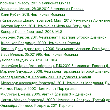
Иссиака Элиассу. 2011. Чемпионат Египта
Йованович Милан. 28.08.2010. Чемпионат России.
Кани Рубен. 2011. Чемпионат Испании
Капогроссо Дарио (вратарь). Март 2010. Чемпионат Аргентин
Кастан Карлос. 2011. Чемпионат Испании. Сегунда В
Кеперо Дэнни (вратарь). 2008. MLS
Киньонес Уилсон. 2011. Чемпионат Парагвая. Второй дивизион
Кисенков Владимир. 2009. Чемпионат России
Кобено Давид (вратарь). 2009. Чемпионат Испании. Лига Адел
Ласа Микель. 05.02.1995. Чемпионат Испании
Лопес Клаудио. 26.07.2009. США
Магуайер Крис (мол. сборная). 11.10.2010. Чемпионат Европы (U
Мартини Эдуардо. 2008. Чемпионат Бразилии. Второй дивизио
Массад Мохамед. Февраль 2010. Саудовская Аравия
Меленчук Александр (вратарь). 2011. Чемпионат Молдавии. Ди
Мендес Педро. 2003. Чемпионат Португалии
Миллиган Джеми. 2009. Англия (2-й или 3-й двизион)
Нагель Матиас (вратарь). 2009. Чемпионат Австрии. Третий д
Оливейра Линдосо Родриго. 2011. Кариока