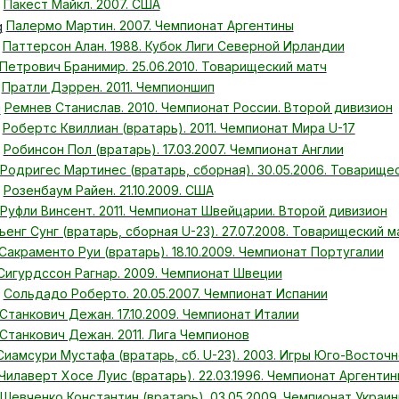
Пакест Майкл. 2007. США
Палермо Мартин. 2007. Чемпионат Аргентины
Паттерсон Алан. 1988. Кубок Лиги Северной Ирландии
Петрович Бранимир. 25.06.2010. Товарищеский матч
Пратли Дэррен. 2011. Чемпионшип
Ремнев Станислав. 2010. Чемпионат России. Второй дивизион
Робертс Квиллиан (вратарь). 2011. Чемпионат Мира U-17
Робинсон Пол (вратарь). 17.03.2007. Чемпионат Англии
Родригес Мартинес (вратарь, сборная). 30.05.2006. Товарище
Розенбаум Райен. 21.10.2009. США
Руфли Винсент. 2011. Чемпионат Швейцарии. Второй дивизион
ьенг Сунг (вратарь, сборная U-23). 27.07.2008. Товарищеский м
Сакраменто Руи (вратарь). 18.10.2009. Чемпионат Португалии
Сигурдссон Рагнар. 2009. Чемпионат Швеции
Сольдадо Роберто. 20.05.2007. Чемпионат Испании
Станкович Дежан. 17.10.2009. Чемпионат Италии
Станкович Дежан. 2011. Лига Чемпионов
Сиамсури Мустафа (вратарь, сб. U-23). 2003. Игры Юго-Восточн
Чилаверт Хосе Луис (вратарь). 22.03.1996. Чемпионат Аргенти
Шевченко Константин (вратарь). 03.05.2009. Чемпионат Украин