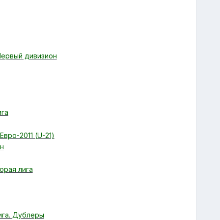
 Первый дивизион
ига
вро-2011 (U-21)
он
орая лига
ига. Дублеры