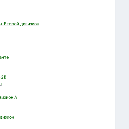
ы. Второй дивизион
анте
-21)
н
визион А
ивизион