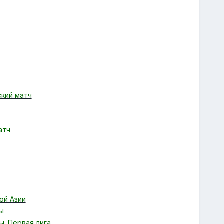
ский матч
атч
ой Азии
ны
ы. Первая лига