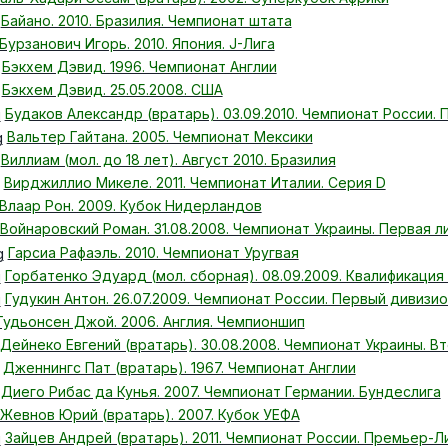
Байано. 2010. Бразилия. Чемпионат штата
Бурзанович Игорь. 2010. Япония. J-Лига
Бэкхем Дэвид. 1996. Чемпионат Англии
Бэкхем Дэвид. 25.05.2008. США
Будаков Александр (вратарь). 03.09.2010. Чемпионат России.
Вальтер Гайтана. 2005. Чемпионат Мексики
Виллиам (мол. до 18 лет). Август 2010. Бразилия
Вирджиллио Микеле. 2011. Чемпионат Италии. Серия D
Влаар Рон. 2009. Кубок Нидерландов
Войнаровский Роман. 31.08.2008. Чемпионат Украины. Первая л
Гарсиа Рафаэль. 2010. Чемпионат Уругвая
Горбатенко Эдуард (мол. сборная). 08.09.2009. Квалификация Е
Гудукин Антон. 26.07.2009. Чемпионат России. Первый дивизи
Гудьонсен Джой. 2006. Англия. Чемпионшип
Дейнеко Евгений (вратарь). 30.08.2008. Чемпионат Украины. Вт
Дженнингс Пат (вратарь). 1967. Чемпионат Англии
Диего Рибас да Кунья. 2007. Чемпионат Германии. Бундеслига
Жевнов Юрий (вратарь). 2007. Кубок УЕФА
Зайцев Андрей (вратарь). 2011. Чемпионат России. Премьер-Л