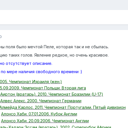
0
ны поля было мечтой Пеле, которая так и не сбылась.
ию таких голов. Явление редкое, но очень красивое.
о отсутствует описание.
 по мере наличия свободного времени :)
2005. Чемпионат Израиля (жен.)
05.09.2009. Чемпионат Польши. Вторая лига
Аиртон (вратарь). 2010. Чемпионат Бразилии (U-17)
Алвес Алекс. 2000. Чемпионат Германии
Алмейда Карлос. 2011. Чемпионат Португалии. Пятый дивизион
Алонсо Хаби. 07.01.2006. Кубок Англии
Алонсо Хаби. 20.09.2006. Чемпионат Англии
аль-Хадари Эссам (вратарь). 2002. Суперкубок Африки