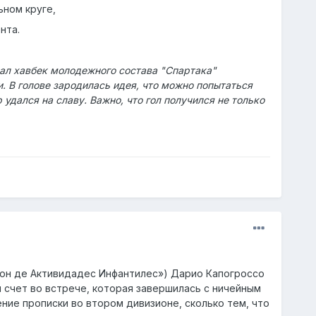
ьном круге,
нта.
зал хавбек молодежного состава "Спартака"
. В голове зародилась идея, что можно попытаться
удался на славу. Важно, что гол получился не только
ьон де Активидадес Инфантилес») Дарио Капогроссо
й счет во встрече, которая завершилась с ничейным
ение прописки во втором дивизионе, сколько тем, что