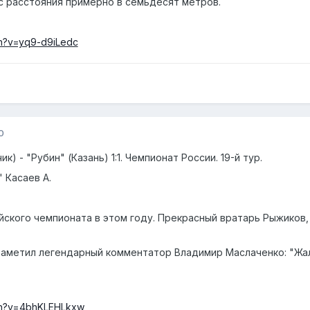
 с расстояния примерно в семьдесят метров.
ch?v=yq9-d9iLedc
0
к) - "Рубин" (Казань) 1:1. Чемпионат России. 19-й тур.
4' Касаев А.
йского чемпионата в этом году. Прекрасный вратарь Рыжиков,
заметил легендарный комментатор Владимир Маслаченко: "Жалк
ch?v=4bhKLEHLkxw