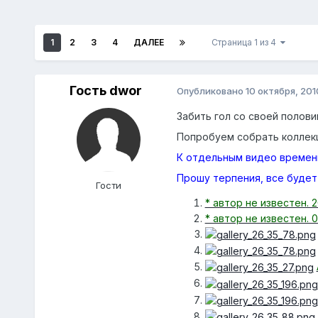
1
2
3
4
ДАЛЕЕ
Страница 1 из 4
Гость dwor
Опубликовано
10 октября, 201
Забить гол со своей полови
Попробуем собрать коллекц
К отдельным видео временн
Прошу терпения, все будет
Гости
* автор не известен. 
* автор не известен. 