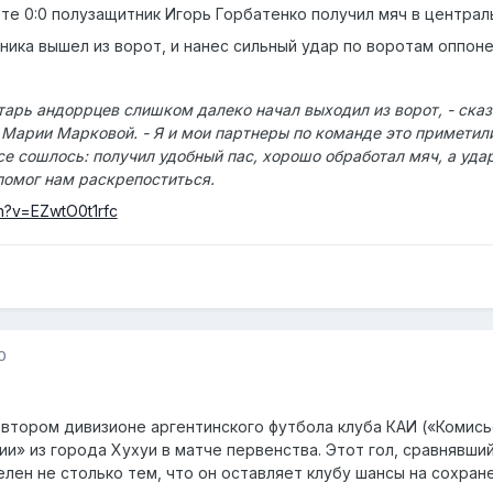
ете 0:0 полузащитник Игорь Горбатенко получил мяч в централ
ника вышел из ворот, и нанес сильный удар по воротам оппоне
тарь андоррцев слишком далеко начал выходил из ворот, - ска
 Марии Марковой. - Я и мои партнеры по команде это приметили
е сошлось: получил удобный пас, хорошо обработал мяч, а удар 
помог нам раскрепоститься.
h?v=EZwtO0t1rfc
0
втором дивизионе аргентинского футбола клуба КАИ («Комис
ии» из города Хухуи в матче первенства. Этот гол, сравнявши
телен не столько тем, что он оставляет клубу шансы на сохран