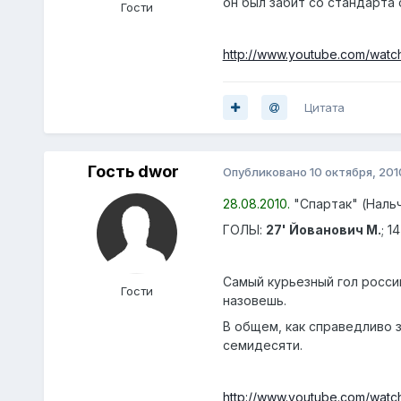
он был забит со стандарта
Гости
http://www.youtube.com/wat
Цитата
Гость dwor
Опубликовано
10 октября, 201
28.08.2010.
"Спартак" (Нальчи
ГОЛЫ:
27' Йованович М.
; 1
Самый курьезный гол росси
Гости
назовешь.
В общем, как справедливо 
семидесяти.
http://www.youtube.com/wat