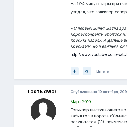
На 17-й минуте игры при сч
увидел, что голкипер сопер
- С первых минут матча вра
корреспонденту Sportbox.ru
пробить издали. А дальше вс
красивым, но и важным, он 
http://www.youtube.com/watc
Цитата
Гость dwor
Опубликовано
10 октября, 201
Март 2010.
Голкипер выступающего во 
забил гол в ворота «Химнас
результатом (1:1), примеча