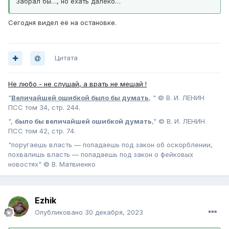
Забрал бы…, но ехать далеко…
Сегодня видел её на остановке.
Цитата
Не любо - не слушай, а врать не мешай !
"
Величайшей ошибкой было бы думать
, " © В. И. ЛЕНИН
ПСС том 34, стр. 244.
",
было бы величайшей ошибкой думать
," © В. И. ЛЕНИН
ПСС том 42, стр. 74.
"поругаешь власть — попадаешь под закон об оскорблении,
похвалишь власть — попадаешь под закон о фейковых
новостях" © В. Матвиенко
Ezhik
Опубликовано
30 декабря, 2023