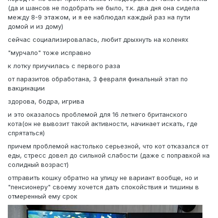
(да и шансов не подобрать не было, т.к. два дня она сидела
между 8-9 этажом, и я ее наблюдал каждый раз на пути
домой и из дому)
сейчас социализировалась, любит дрыхнуть на коленях
"мурчало" тоже исправно
к лотку приучилась с первого раза
от паразитов обработана, 3 февраля финальный этап по
вакцинации
здорова, бодра, игрива
и это оказалось проблемой для 16 летнего британского
кота(он не вывозит такой активности, начинает искать, где
спрятаться)
причем проблемой настолько серьезной, что кот отказался от
еды, стресс довел до сильной слабости (даже с поправкой на
солидный возраст)
отправить кошку обратно на улицу не вариант вообще, но и
"пенсионеру" своему хочется дать спокойствия и тишины в
отмеренный ему срок