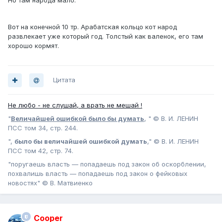
Но там народа мало.
Вот на конечной 10 тр. Арабатская кольцо кот народ
развлекает уже который год. Толстый как валенок, его там
хорошо кормят.
Цитата
Не любо - не слушай, а врать не мешай !
"
Величайшей ошибкой было бы думать
, " © В. И. ЛЕНИН
ПСС том 34, стр. 244.
",
было бы величайшей ошибкой думать
," © В. И. ЛЕНИН
ПСС том 42, стр. 74.
"поругаешь власть — попадаешь под закон об оскорблении,
похвалишь власть — попадаешь под закон о фейковых
новостях" © В. Матвиенко
Cooper