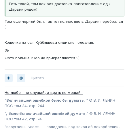
Есть такой, там как раз доставка-приготовление еды
Дарвин рядом))
Там еще черный был, так тот полностью в Дарвин перебрался
:)
Кошечка на ост. Куйбышева сидит,не голодная.
Зы
Фото больше 2 Мб не прикрепляются :(
Цитата
Не любо - не слушай, а врать не мешай !
"
Величайшей ошибкой было бы думать
, " © В. И. ЛЕНИН
ПСС том 34, стр. 244.
",
было бы величайшей ошибкой думать
," © В. И. ЛЕНИН
ПСС том 42, стр. 74.
"поругаешь власть — попадаешь под закон об оскорблении,