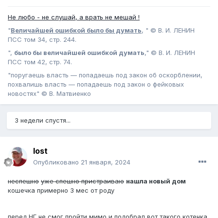
Не любо - не слушай, а врать не мешай !
"
Величайшей ошибкой было бы думать
, " © В. И. ЛЕНИН
ПСС том 34, стр. 244.
",
было бы величайшей ошибкой думать
," © В. И. ЛЕНИН
ПСС том 42, стр. 74.
"поругаешь власть — попадаешь под закон об оскорблении,
похвалишь власть — попадаешь под закон о фейковых
новостях" © В. Матвиенко
3 недели спустя...
lost
Опубликовано
21 января, 2024
неспешно
уже спешно пристраиваю
нашла новый дом
кошечка примерно 3 мес от роду
перед НГ не смог пройти мимо и подобрал вот такого котенка