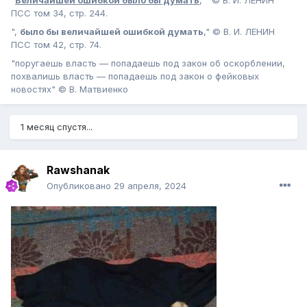
"
Величайшей ошибкой было бы думать
, " © В. И. ЛЕНИН
ПСС том 34, стр. 244.
",
было бы величайшей ошибкой думать
," © В. И. ЛЕНИН
ПСС том 42, стр. 74.
"поругаешь власть — попадаешь под закон об оскорблении,
похвалишь власть — попадаешь под закон о фейковых
новостях" © В. Матвиенко
1 месяц спустя...
Rawshanak
Опубликовано
29 апреля, 2024