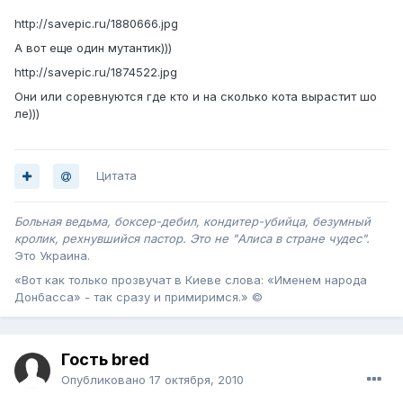
http://savepic.ru/1880666.jpg
А вот еще один мутантик)))
http://savepic.ru/1874522.jpg
Они или соревнуются где кто и на сколько кота вырастит шо
ле)))
Цитата
Больная ведьма, боксер-дебил, кондитер-убийца, безумный
кролик, рехнувшийся пастор. Это не "Алиса в стране чудес".
Это Украина .
«Вот как только прозвучат в Киеве слова: «Именем народа
Донбасса» - так сразу и примиримся.» ©
Гость bred
Опубликовано
17 октября, 2010