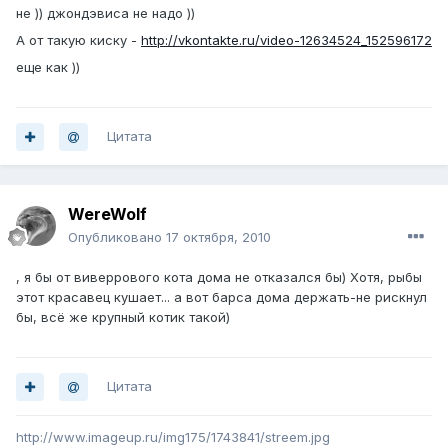
не )) джондэвиса не надо ))
А от такую киску -
http://vkontakte.ru/video-12634524_152596172
еще как ))
Цитата
WereWolf
Опубликовано
17 октября, 2010
, я бы от виверрового кота дома не отказался бы) Хотя, рыбы
этот красавец кушает... а вот барса дома держать-не рискнул
бы, всё же крупный котик такой)
Цитата
http://www.imageup.ru/img175/1743841/streem.jpg