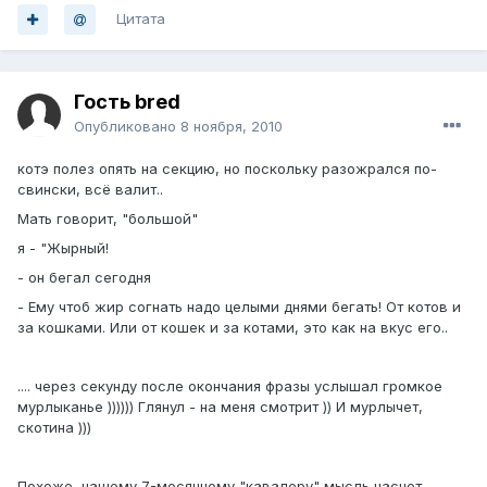
Цитата
Гость bred
Опубликовано
8 ноября, 2010
котэ полез опять на секцию, но поскольку разожрался по-
свински, всё валит..
Мать говорит, "большой"
я - "Жырный!
- он бегал сегодня
- Ему чтоб жир согнать надо целыми днями бегать! От котов и
за кошками. Или от кошек и за котами, это как на вкус его..
.... через секунду после окончания фразы услышал громкое
мурлыканье )))))) Глянул - на меня смотрит )) И мурлычет,
скотина )))
Похоже, нашему 7-месячному "кавалеру" мысль насчет