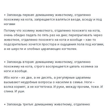
• Заповедь первая: домашнему животному, отдаленно
похожему на кота, запрещается валяться везде, всюду и под
ногами
Потому что хозяину животного, отдаленно похожего на кота,
очень обидно падать по пять раз на дню; перепрыгивать через
животное, отдаленно похожего на кота и вообще – как-то
подозрительно хочется простора и ощущения пола под ногами,
а не шерсти и злобных царапающих когтюлек.
• Заповедь вторая: домашнему животному, отдаленно
похожему на кота, строго воспрещается цапать хозяина за
ноги и вообще.
Ибо ноги – их две, а не десять, а регулярные царапины
вызывают неудобные вопросы о насилии в семье. Ноги –
волка кормят, а не когтеточка. И руки, между прочим, тоже. И
спина. И уши.
• Заповедь третья: домашнему животному, отдаленно