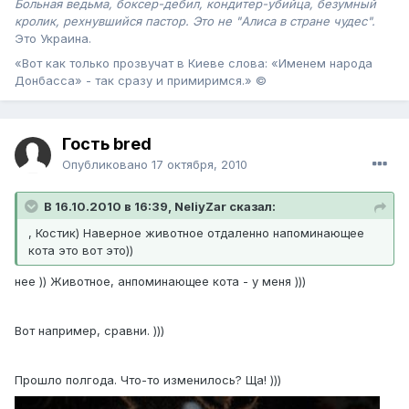
Больная ведьма, боксер-дебил, кондитер-убийца, безумный
кролик, рехнувшийся пастор. Это не "Алиса в стране чудес".
Это Украина .
«Вот как только прозвучат в Киеве слова: «Именем народа
Донбасса» - так сразу и примиримся.» ©
Гость bred
Опубликовано
17 октября, 2010
В 16.10.2010 в 16:39, NeliyZar сказал:
, Костик) Наверное животное отдаленно напоминающее
кота это вот это))
нее )) Животное, анпоминающее кота - у меня )))
Вот например, сравни. )))
Прошло полгода. Что-то изменилось? Ща! )))