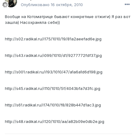
Опубликовано
16 октября, 2010
Вообще на Котоматрице бывают конкретные отжиги) Я раз вот
зашла) Насохраняла себе))
http://s02.radikal.ru/i175/1010/19/81a2aeefad6e.jpg
http://s43.radikal.ru/i099/1010/d1/9277772fdf37.jpg
http://s001.radikal.ru/i193/1010/47/a1a6a1d6d198.jpg
http://s45.radikal.ru/i110/1010/5f/4043bfa7d3fc.jpg
http://s61.radikal.ru/i174/1010/f8/828b447d1ac3.jpg
http://s48.radikal.ru/i120/1010/aa/a82b09e0db2e.jpg