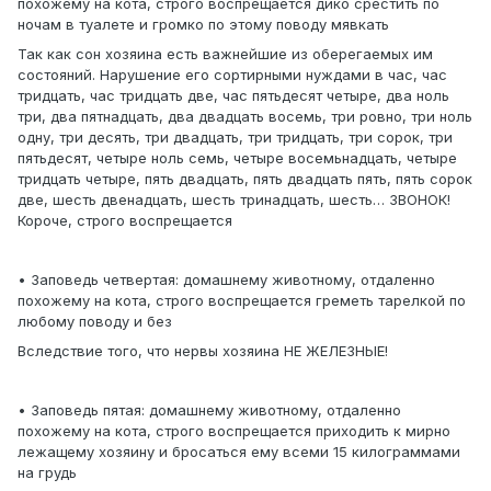
похожему на кота, строго воспрещается дико срестить по
ночам в туалете и громко по этому поводу мявкать
Так как сон хозяина есть важнейшие из оберегаемых им
состояний. Нарушение его сортирными нуждами в час, час
тридцать, час тридцать две, час пятьдесят четыре, два ноль
три, два пятнадцать, два двадцать восемь, три ровно, три ноль
одну, три десять, три двадцать, три тридцать, три сорок, три
пятьдесят, четыре ноль семь, четыре восемьнадцать, четыре
тридцать четыре, пять двадцать, пять двадцать пять, пять сорок
две, шесть двенадцать, шесть тринадцать, шесть… ЗВОНОК!
Короче, строго воспрещается
• Заповедь четвертая: домашнему животному, отдаленно
похожему на кота, строго воспрещается греметь тарелкой по
любому поводу и без
Вследствие того, что нервы хозяина НЕ ЖЕЛЕЗНЫЕ!
• Заповедь пятая: домашнему животному, отдаленно
похожему на кота, строго воспрещается приходить к мирно
лежащему хозяину и бросаться ему всеми 15 килограммами
на грудь