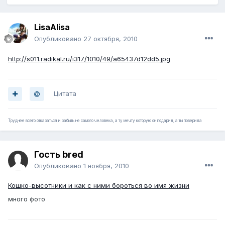
LisaAlisa
Опубликовано
27 октября, 2010
http://s011.radikal.ru/i317/1010/49/a65437d12dd5.jpg
Цитата
Труднее всего отказаться и забыть не самого человека, а ту мечту которую он подарил, а ты поверила
Гость bred
Опубликовано
1 ноября, 2010
Кошко-высотники и как с ними бороться во имя жизни
много фото