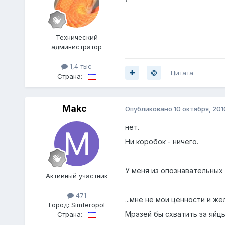
Технический
администратор
1,4 тыс
Цитата
Страна:
Makc
Опубликовано
10 октября, 201
нет.
Ни коробок - ничего.
У меня из опознавательных в
Активный участник
471
...мне не мои ценности и ж
Город:
Simferopol
Мразей бы схватить за яйцы
Страна: