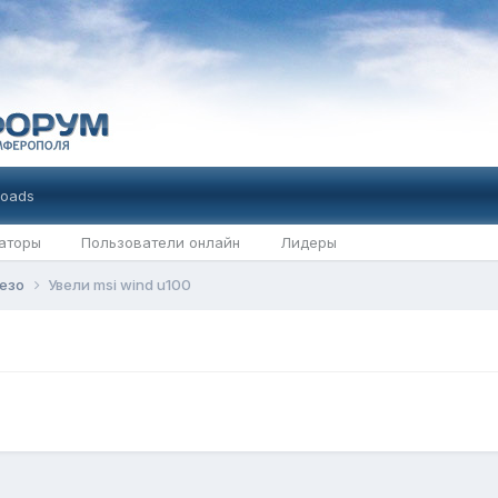
oads
аторы
Пользователи онлайн
Лидеры
лезо
Увели msi wind u100