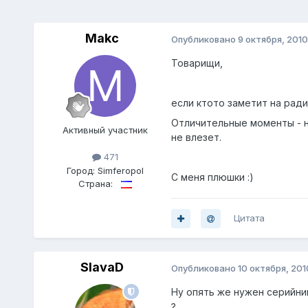
Makc
Опубликовано
9 октября, 2010
Товарищи,
если ктото заметит на ради
Отличительные моменты - не
Активный участник
не влезет.
471
Город:
Simferopol
С меня плюшки :)
Страна:
Цитата
SlavaD
Опубликовано
10 октября, 201
Ну опять же нужен серийник
?