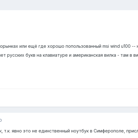
орынках или ещё где хорошо попользованный msi wind u100 -- 
т русских букв на клавиатуре и американская вилка - там в в
0
, т.к. явно это не единственный ноутбук в Симферополе, прис