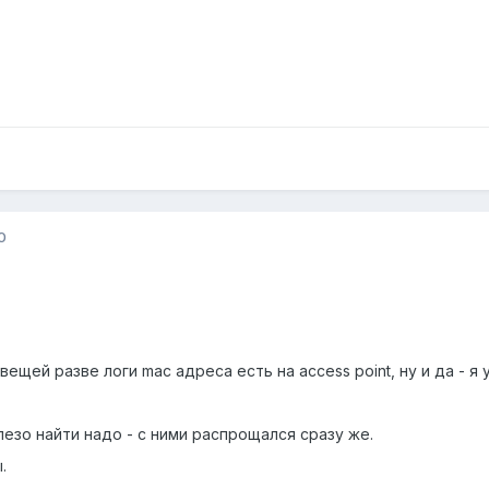
0
ещей разве логи mac адреса есть на access point, ну и да - я у
елезо найти надо - с ними распрощался сразу же.
.