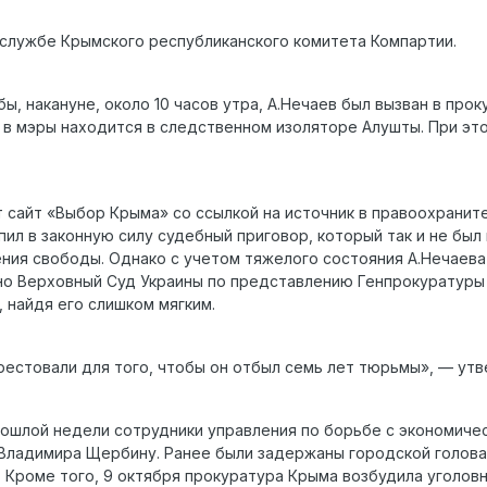
службе Крымского республиканского комитета Компартии.
, накануне, около 10 часов утра, А.Нечаев был вызван в проку
в мэры находится в следственном изоляторе Алушты. При это
т сайт «Выбор Крыма» со ссылкой на источник в правоохранит
пил в законную силу судебный приговор, который так и не бы
ния свободы. Однако с учетом тяжелого состояния А.Нечаева и
вно Верховный Суд Украины по представлению Генпрокуратур
 найдя его слишком мягким.
рестовали для того, чтобы он отбыл семь лет тюрьмы», — утв
рошлой недели сотрудники управления по борьбе с экономич
Владимира Щербину. Ранее были задержаны городской голова
 Кроме того, 9 октября прокуратура Крыма возбудила уголов