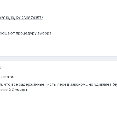
s/2010/10/12/1286874357/
упрощают процедуру выбора.
0
 кстати.
я, что все задержанные чисты перед законом... но удивляет (
 нашей Фемиды.