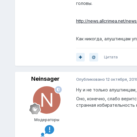
головы.
http://news.allcrimea.net/new
Как никогда, алуштинцам 
Цитата
Neinsager
Опубликовано
12 октября, 201
Ну и не только алуштинцам,
Оно, конечно, слабо веритс
странная избирательность
Модераторы