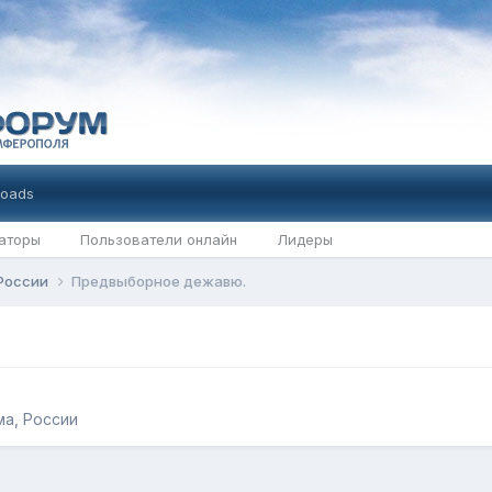
oads
аторы
Пользователи онлайн
Лидеры
 России
Предвыборное дежавю.
а, России