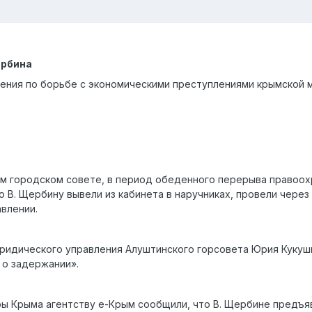
ербина
ения по борьбе с экономическими преступлениями крымской 
м городском совете, в период обеденного перерыва правоохр
о В. Щербину вывели из кабинета в наручниках, провели чере
влении.
ридического управления Алуштинского горсовета Юрия Кукушк
 о задержании».
ры Крыма агентству е-Крым сообщили, что В. Щербине предъя