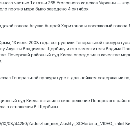
нного частью 1 статьи 365 Уголовного кодекса Украины — «
ело против мэра было заведено 4 октября.
дской голова Алупки Андрей Харитонов и поселковый голова 
Крым, 13 июня 2008 года сотрудники Генеральной прокуратуры
ову Алушты Владимира Щербину и его заместителя Вадима По
ве. Печерский районный суд Киева определил в качестве ме
.
тказал Генеральной прокуратуре в дальнейшем содержании под
яционный суд Киева оставил в силе решение Печерского район
ла в отношении В. Щербины.
10/10/08/44250/Zaderzhan_mer_Alushtyi_SCHerbina__VIDEO_.shtml В