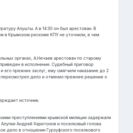
ратуру Алушты. А в 14:30 он был арестован. В
м в Крымском рескоме КПУ не уточнили, в чем
ельных органах, А.Нечаев арестован по старому
л приведен в исполнение. Судебный приговор
 его прежних заслуг, ему смягчили наказание до 2
ы пересмотрел дело и отменил прежнее решение о
ерждает источник.
ескими преступлениями крымской милиции задержали
 Алупки Андрей Харитонов и поселковый голова
ное дело в отношении Гурзуфского поселкового