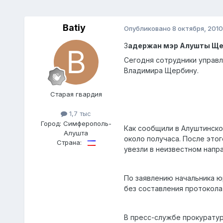
Batiy
Опубликовано
8 октября, 2010
З
адержан мэр Алушты Щ
Сегодня сотрудники управл
Владимира Щербину.
Старая гвардия
1,7 тыс
Город:
Симферополь-
Как сообщили в Алуштинско
Алушта
около получаса. После этог
Страна:
увезли в неизвестном напра
По заявлению начальника ю
без составления протокола
В пресс-службе прокурату