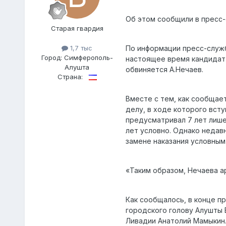
Об этом сообщили в пресс-
Старая гвардия
1,7 тыс
По информации пресс-службы
Город:
Симферополь-
настоящее время кандидат 
Алушта
обвиняется А.Нечаев.
Страна:
Вместе с тем, как сообщае
делу, в ходе которого всту
предусматривал 7 лет лише
лет условно. Однако неда
замене наказания условным,
«Таким образом, Нечаева а
Как сообщалось, в конце п
городского голову Алушты 
Ливадии Анатолий Мамыкин.