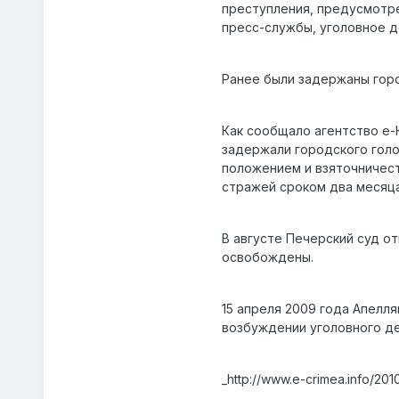
преступления, предусмотре
пресс-службы, уголовное д
Ранее были задержаны горо
Как сообщало агентство е-
задержали городского гол
положением и взяточничест
стражей сроком два месяца
В августе Печерский суд о
освобождены.
15 апреля 2009 года Апелл
возбуждении уголовного де
_http://www.e-crimea.info/20