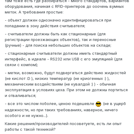
там тоже есть где разбираться - много стандартов, вариантов
оборудования, начиная с RFID-принтеров до ооочень вумных
меток. А требования простые:
- объект должен однозначно идентифицироваться при
попадании в зону действия считывателя;
- считыватели должны быть как стационарные (для
регистрации проезжающих объектов), так и переносные
(ручные) - для поиска небольших объектов на складе;
- стационарные считыватели должны иметь стандартный
интерфейс, в идеале - RS232 или USB с его эмуляцией (для
связи с компом);
- метки, возможно, будут подвергаться действию жидкостей
(не кислот :D ), низких температур (не криогенных :) ),
механическим воздействиям (не кувалдой :) ) - обычная
эксплуатация в условиях цеха. При этом не должны портиться
и отваливаться;
- все это числом поболее, ценою подешевле
(не в ущерб
надежности, но при таких требованиях, наверное, ничего
особого и не нужно...).
Какие решения/производителей посоветуете, есть ли опыт
работы с такой техникой?