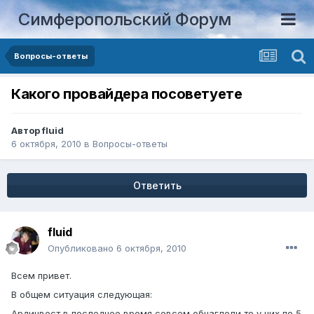
Симферопольский Форум
Вопросы-ответы
Какого провайдера посоветуете
Автор
fluid
6 октября, 2010
в
Вопросы-ответы
Ответить
fluid
Опубликовано
6 октября, 2010
Всем привет.
В общем ситуация следующая:
Ардинвест в последнее время совсем обнаглели,то у них по 5