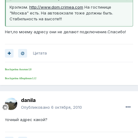
Крэлком.
http://www.dom.crimea.com
На гостинице
"Москва" есть. На автовокзале тоже должны быть.
Стабильность на высоте!!!
Нет,по моему адресу они не делают подключение.Спасибо!
Цитата
Brachypelma Auratum L8
Brachypelma Albopilosum L12
danila
Опубликовано
6 октября, 2010
точный адрес какой?