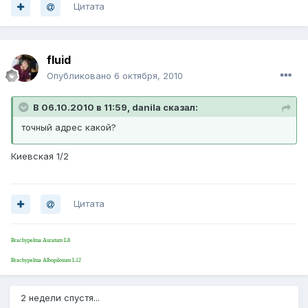
Цитата
fluid
Опубликовано
6 октября, 2010
В 06.10.2010 в 11:59, danila сказал:
точный адрес какой?
Киевская 1/2
Цитата
Brachypelma Auratum L8
Brachypelma Albopilosum L12
2 недели спустя...