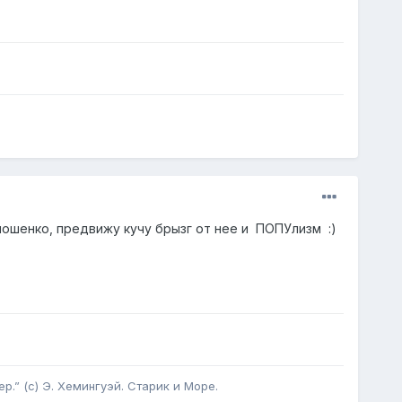
имошенко, предвижу кучу брызг от нее и ПОПУлизм :)
р.” (с) Э. Хемингуэй. Старик и Море.