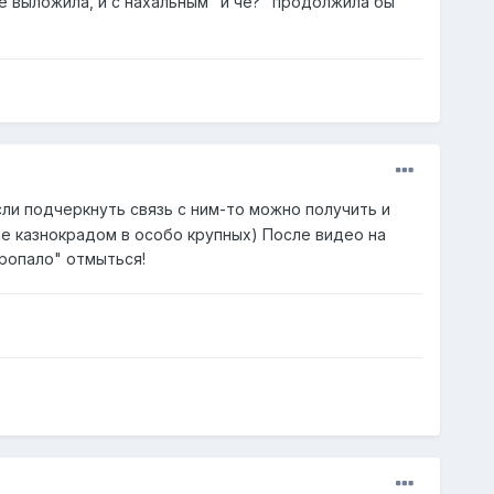
е выложила, и с нахальным "и че?" продолжила бы
если подчеркнуть связь с ним-то можно получить и
е казнокрадом в особо крупных) После видео на
пропало" отмыться!