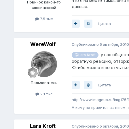
что я на месте Тимошенко 
Нoвичок какой-то
дальше.
специальный
7,5 тыс
Цитата
WereWolf
Опубликовано
5 октября, 2010
, у нас общест
@Lara Kroft
обратную реакцию, отторже
Ютибе можно и не отмыться,
Пoльзователь
Цитата
2,1 тыс
http://www.imageup.ru/img175/
А кому не нравится-затянем п
Lara Kroft
Опубликовано
5 октября, 2010