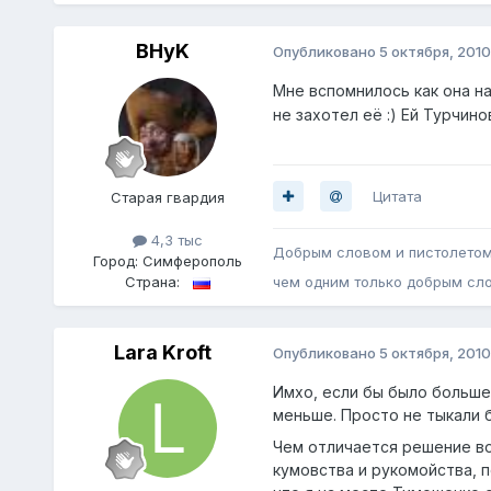
BHyK
Опубликовано
5 октября, 2010
Мне вспомнилось как она н
не захотел её :) Ей Турчин
Цитата
Старая гвардия
4,3 тыс
Добрым словом и пистолетом
Город:
Симферополь
Страна:
чем одним только добрым сл
Lara Kroft
Опубликовано
5 октября, 2010
Имхо, если бы было больше
меньше. Просто не тыкали б
Чем отличается решение во
кумовства и рукомойства, п