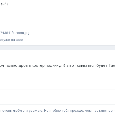
тан")
1743841/streem.jpg
отуже на шее!
) он только дров в костер подкинул)) а вот сливаться будет Т
бя очень люблю и уважаю. Но я убью тебя прежде, чем настанет вече