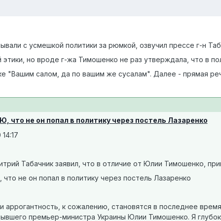
зывали с усмешкой политики за рюмкой, озвучил прессе г-н Таб
 этики, но вроде г-жа Тимошенко не раз утверждала, что в по
ке "Вашим салом, да по вашим же сусалам". Далее - прямая реч
Ю, что не он попал в политику через постель Лазаренко
 14:17
трий Табачник заявил, что в отличие от Юлии Тимошенко, при
 что не он попал в политику через постель Лазаренко
 и аррогантность, к сожалению, становятся в последнее врем
ывшего премьер-министра Украины Юлии Тимошенко. Я глубоко