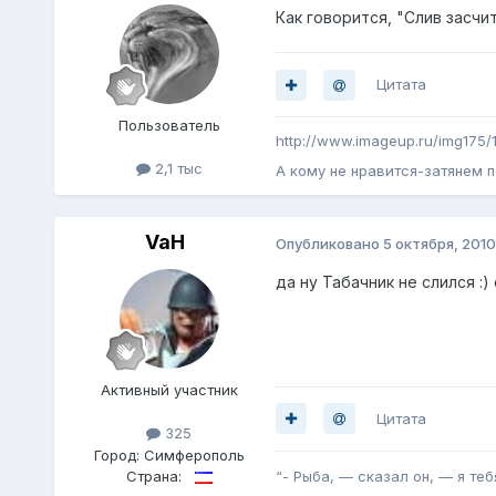
Как говорится, "Слив засчи
Цитата
Пoльзователь
http://www.imageup.ru/img175/
2,1 тыс
А кому не нравится-затянем п
VaH
Опубликовано
5 октября, 2010
да ну Табачник не слился :
Активный участник
Цитата
325
Город:
Симферополь
Страна:
“- Рыба, — сказал он, — я те