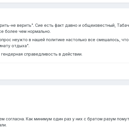
верить-не верить". Сие есть факт давно и общеизвестный, Таба
се более чем нормально.
прос неужто в нашей политике настолько все смешалось, что 
мнату отдыха".
я гендерная справедливость в действии.
ем согласна. Как минимум один раз у них с братом разум пом
ли.