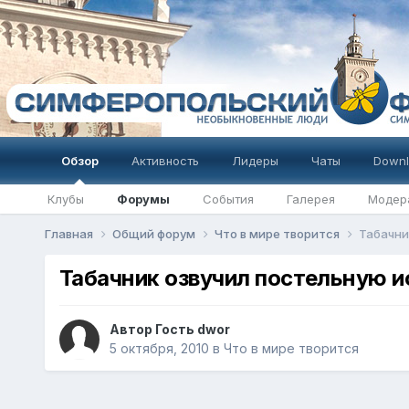
Обзор
Активность
Лидеры
Чаты
Downl
Клубы
Форумы
События
Галерея
Модер
Главная
Общий форум
Что в мире творится
Табачни
Табачник озвучил постельную 
Автор Гость dwor
5 октября, 2010
в
Что в мире творится