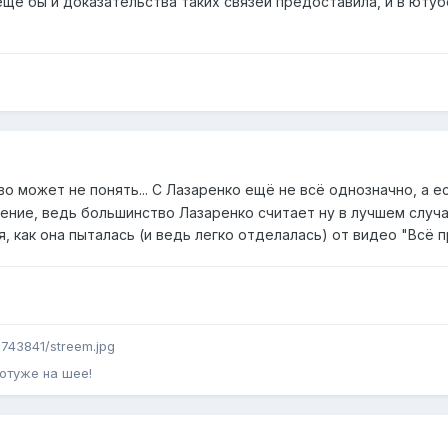
еще бы и доказательства таких связей предоставила, и в ютуб
во может не понять... С Лазаренко ещё не всё однозначно, а 
ние, ведь большинство Лазаренко считает ну в лучшем случа
 как она пыталась (и ведь легко отделалась) от видео "Всё 
1743841/streem.jpg
отуже на шее!