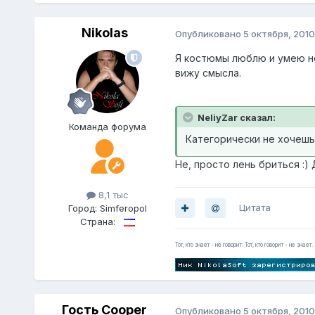
Nikolas
Опубликовано
5 октября, 2010
Я костюмы люблю и умею нос
вижу смысла.
NeliyZar сказал:
Команда форума
Категорически не хочешь
Не, просто лень бриться :) 
8,1 тыс
Цитата
Город:
Simferopol
Страна:
Тот, кто знает - не говорит. Тот, кто говорит - не знает.
Гость Cooper
Опубликовано
5 октября, 2010