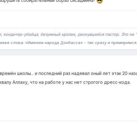
разрушить собирательный образ сисадмина?
, кондитер-убийца, безумный кролик, рехнувшийся пастор. Это не "
 Киеве слова: «Именем народа Донбасса» - так сразу и примиримся
емён школы... и последний раз надевал оный лет этак 20 наз
хвалу Аллаху, что на работе у нас нет строгого дресс-кода.