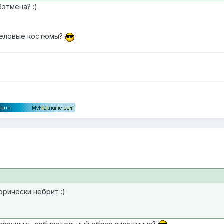
этмена? :)
деловые костюмы?
рически небрит :)
)