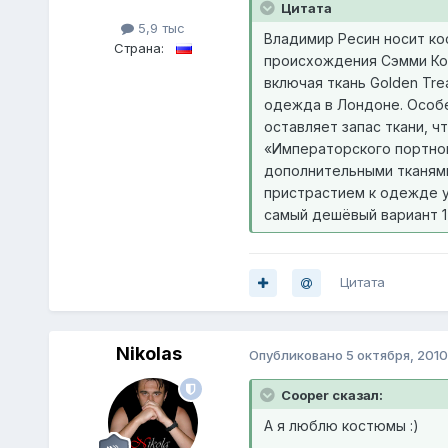
Цитата
5,9 тыс
Владимир Ресин носит ко
Страна:
происхождения Сэмми Кот
включая ткань Golden Tre
одежда в Лондоне. Особе
оставляет запас ткани, ч
«Императорского портног
дополнительными тканями
пристрастием к одежде уп
самый дешёвый вариант 1
Цитата
Nikolas
Опубликовано
5 октября, 2010
Cooper сказал:
А я люблю костюмы :)