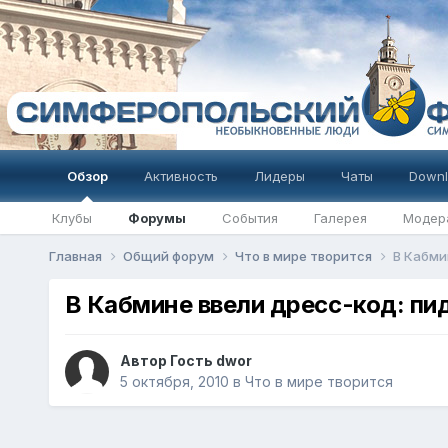
Обзор
Активность
Лидеры
Чаты
Downl
Клубы
Форумы
События
Галерея
Модер
Главная
Общий форум
Что в мире творится
В Кабми
В Кабмине ввели дресс-код: пи
Автор Гость dwor
5 октября, 2010
в
Что в мире творится