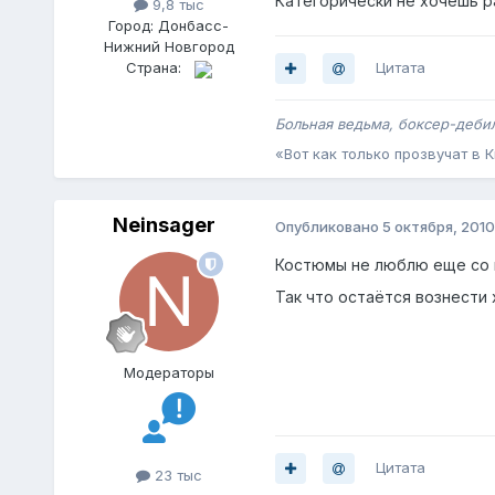
Категорически не хочешь 
9,8 тыс
Город:
Донбасс-
Нижний Новгород
Цитата
Страна:
Больная ведьма, боксер-дебил
«Вот как только прозвучат в
Neinsager
Опубликовано
5 октября, 2010
Костюмы не люблю еще со вр
Так что остаётся вознести 
Модераторы
Цитата
23 тыс