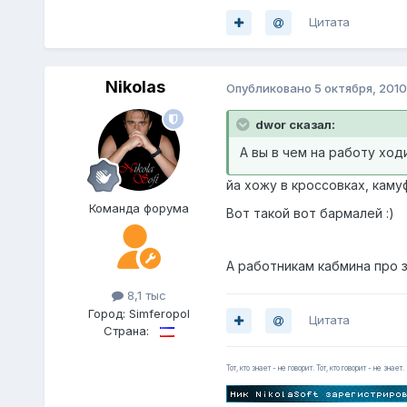
Цитата
Nikolas
Опубликовано
5 октября, 2010
dwor сказал:
А вы в чем на работу ход
йа хожу в кроссовках, кам
Команда форума
Вот такой вот бармалей :)
А работникам кабмина про з
8,1 тыс
Город:
Simferopol
Цитата
Страна:
Тот, кто знает - не говорит. Тот, кто говорит - не знает.