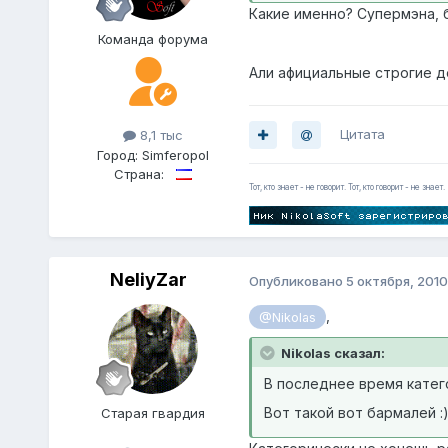
Какие именно? Супермэна, б
Команда форума
Али афициальные строгие 
Цитата
8,1 тыс
Город:
Simferopol
Страна:
Тот, кто знает - не говорит. Тот, кто говорит - не знает.
NeliyZar
Опубликовано
5 октября, 2010
,
@Nikolas
Nikolas сказал:
В последнее время катего
Вот такой вот бармалей :
Старая гвардия