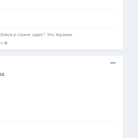
Алиса в стране чудес".
Это Украина .
.» ©
ад.