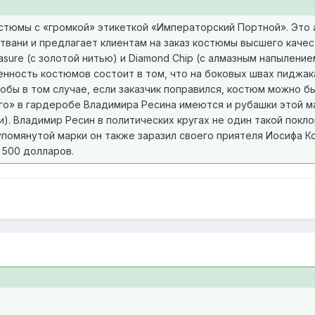
стюмы с «громкой» этикеткой «Императорский Портной». Это
вани и предлагает клиентам на заказ костюмы высшего качес
asure (с золотой нитью) и Diamond Chip (с алмазным напылени
нность костюмов состоит в том, что на боковых швах пиджа
тобы в том случае, если заказчик поправился, костюм можно 
о» в гардеробе Владимира Ресина имеются и рубашки этой ма
). Владимир Ресин в политических кругах не один такой покл
омянутой марки он также заразил своего приятеля Иосифа Коб
 500 долларов.