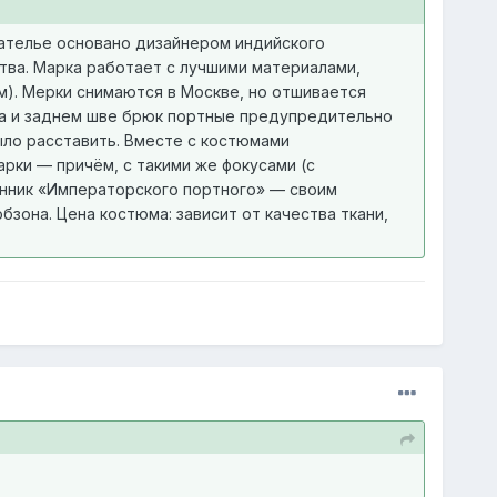
 ателье основано дизайнером индийского
тва. Марка работает с лучшими материалами,
ем). Мерки снимаются в Москве, но отшивается
ка и заднем шве брюк портные предупредительно
было расставить. Вместе с костюмами
рки — причём, с такими же фокусами (с
онник «Императорского портного» — своим
зона. Цена костюма: зависит от качества ткани,