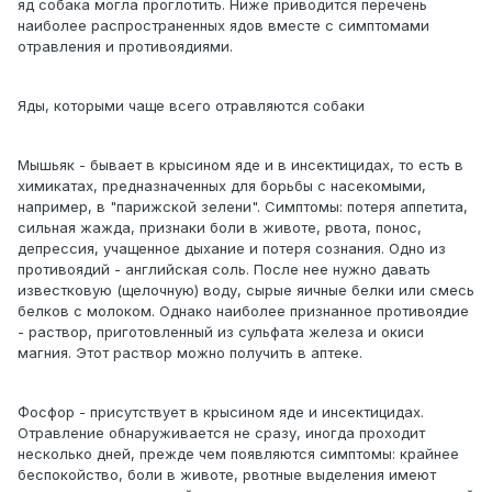
яд собака могла проглотить. Ниже приводится перечень
наиболее распространенных ядов вместе с симптомами
отравления и противоядиями.
Яды, которыми чаще всего отравляются собаки
Мышьяк - бывает в крысином яде и в инсектицидах, то есть в
химикатах, предназначенных для борьбы с насекомыми,
например, в "парижской зелени". Симптомы: потеря аппетита,
сильная жажда, признаки боли в животе, рвота, понос,
депрессия, учащенное дыхание и потеря сознания. Одно из
противоядий - английская соль. После нее нужно давать
известковую (щелочную) воду, сырые яичные белки или смесь
белков с молоком. Однако наиболее признанное противоядие
- раствор, приготовленный из сульфата железа и окиси
магния. Этот раствор можно получить в аптеке.
Фосфор - присутствует в крысином яде и инсектицидах.
Отравление обнаруживается не сразу, иногда проходит
несколько дней, прежде чем появляются симптомы: крайнее
беспокойство, боли в животе, рвотные выделения имеют