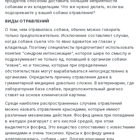
продуктов способны доставить большие неприятности
собакам и их владельцам. Что же нужно делать, если вы
подозреваете у вашей собаки отравление?
ВИДЫ ОТРАВЛЕНИЙ
О том, чем отравилась собака, обычно можно говорить
только предположительно. Исключение составляют случаи,
когда собака съела что-то явно ядовитое на глазах у
владельца. Поэтому специалисты предпочитают использовать
понятие "синдром интоксикации", которое шире по смыслу и
подразумевает не только яд, попавший в организм собаки
"извне", но и токсины, которые при определенных
обстоятельствах могут вырабатываться непосредственно в
организме. Определить причину отравления даже в
гуманитарной медицине довольно сложно. В ветеринарии, где
лабораторная база слабее, предположительный диагноз
ставят на основе клинической картины.
Среди наиболее распространенных случаев отравлений
можно назвать отравление крысидами, которые имеют
различные механизмы действия. Фосфид цинка при попадании
в желудок реагирует с его кислой средой, при этом
выделяется фосфид. Это вещество сопоставимо с известными
цианидами и очень токсично. Крысы к фосфиду цинка
адаптировались, собаки - нет. Другие крысиные яды