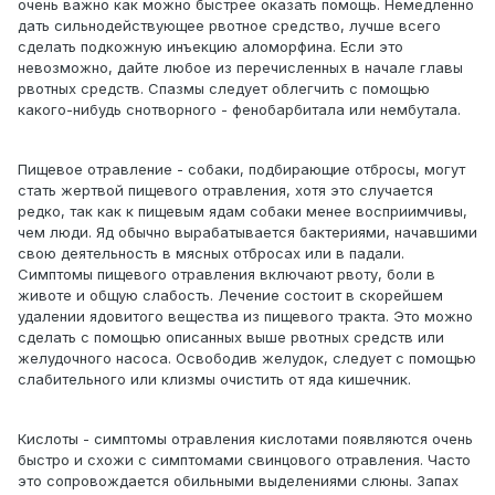
очень важно как можно быстрее оказать помощь. Немедленно
дать сильнодействующее рвотное средство, лучше всего
сделать подкожную инъекцию аломорфина. Если это
невозможно, дайте любое из перечисленных в начале главы
рвотных средств. Спазмы следует облегчить с помощью
какого-нибудь снотворного - фенобарбитала или нембутала.
Пищевое отравление - собаки, подбирающие отбросы, могут
стать жертвой пищевого отравления, хотя это случается
редко, так как к пищевым ядам собаки менее восприимчивы,
чем люди. Яд обычно вырабатывается бактериями, начавшими
свою деятельность в мясных отбросах или в падали.
Симптомы пищевого отравления включают рвоту, боли в
животе и общую слабость. Лечение состоит в скорейшем
удалении ядовитого вещества из пищевого тракта. Это можно
сделать с помощью описанных выше рвотных средств или
желудочного насоса. Освободив желудок, следует с помощью
слабительного или клизмы очистить от яда кишечник.
Кислоты - симптомы отравления кислотами появляются очень
быстро и схожи с симптомами свинцового отравления. Часто
это сопровождается обильными выделениями слюны. Запах