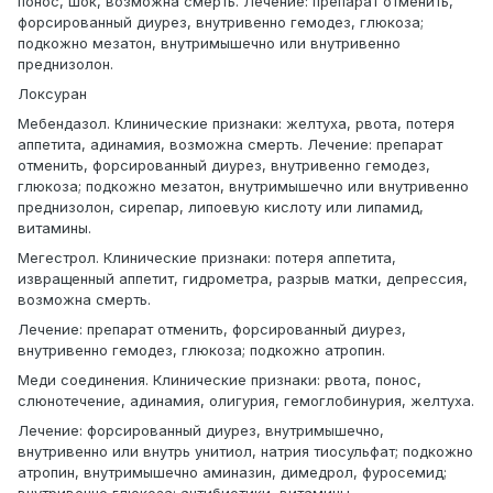
понос, шок, возможна смерть. Лечение: препарат отменить,
форсированный диурез, внутривенно гемодез, глюкоза;
подкожно мезатон, внутримышечно или внутривенно
преднизолон.
Локсуран
Мебендазол. Клинические признаки: желтуха, рвота, потеря
аппетита, адинамия, возможна смерть. Лечение: препарат
отменить, форсированный диурез, внутривенно гемодез,
глюкоза; подкожно мезатон, внутримышечно или внутривенно
преднизолон, сирепар, липоевую кислоту или липамид,
витамины.
Мегестрол. Клинические признаки: потеря аппетита,
извращенный аппетит, гидрометра, разрыв матки, депрессия,
возможна смерть.
Лечение: препарат отменить, форсированный диурез,
внутривенно гемодез, глюкоза; подкожно атропин.
Меди соединения. Клинические признаки: рвота, понос,
слюнотечение, адинамия, олигурия, гемоглобинурия, желтуха.
Лечение: форсированный диурез, внутримышечно,
внутривенно или внутрь унитиол, натрия тиосульфат; подкожно
атропин, внутримышечно аминазин, димедрол, фуросемид;