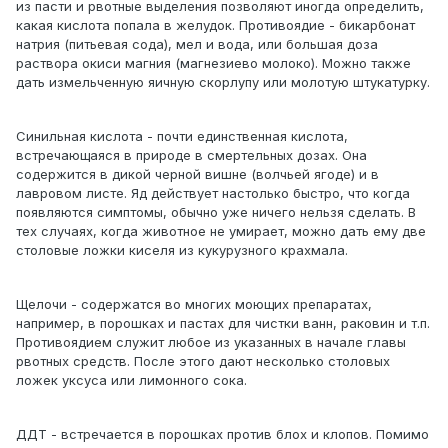
из пасти и рвотные выделения позволяют иногда определить,
какая кислота попала в желудок. Противоядие - бикарбонат
натрия (питьевая сода), мел и вода, или большая доза
раствора окиси магния (магнезиево молоко). Можно также
дать измельченную яичную скорлупу или молотую штукатурку.
Синильная кислота - почти единственная кислота,
встречающаяся в природе в смертельных дозах. Она
содержится в дикой черной вишне (волчьей ягоде) и в
лавровом листе. Яд действует настолько быстро, что когда
появляются симптомы, обычно уже ничего нельзя сделать. В
тех случаях, когда животное не умирает, можно дать ему две
столовые ложки киселя из кукурузного крахмала.
Щелочи - содержатся во многих моющих препаратах,
например, в порошках и пастах для чистки ванн, раковин и т.п.
Противоядием служит любое из указанных в начале главы
рвотных средств. После этого дают несколько столовых
ложек уксуса или лимонного сока.
ДДТ - встречается в порошках против блох и клопов. Помимо