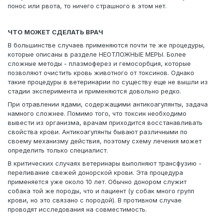
понос или рвота, то ничего страшного в этом нет.
ЧТО МОЖЕТ СДЕЛАТЬ ВРАЧ
В большинстве случаев применяются почти те же процедуры,
которые описаны в разделе НЕОТЛОЖНЫЕ МЕРЫ. Более
сложные методы - плазмоферез и гемосорбция, которые
позволяют очистить кровь животного от токсинов. Однако
такие процедуры в ветеринарии по существу еще не вышли из
стадии эксперимента и применяются довольно редко.
При отравлении ядами, содержащими антикоагулянты, задача
намного сложнее. Помимо того, что токсин необходимо
вывести из организма, врачам приходится восстанавливать
свойства крови. Антикоагулянты бывают различными по
своему механизму действия, поэтому схему лечения может
определить только специалист.
В критических случаях ветеринары выполняют трансфузию -
переливание свежей донорской крови. Эта процедура
применяется уже около 10 лет. Обычно донором служит
собака той же породы, что и пациент (у собак много групп
крови, но это связано с породой). В противном случае
проводят исследования на совместимость.