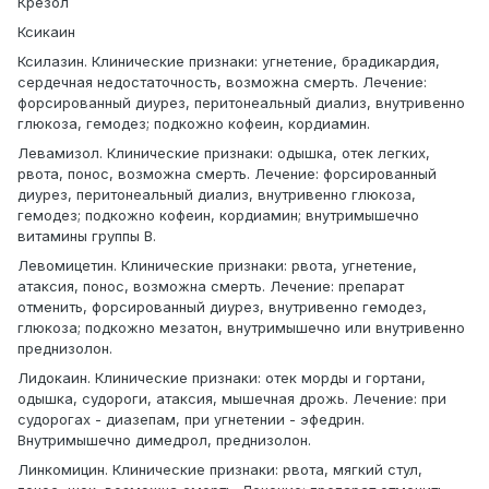
Крезол
Ксикаин
Ксилазин. Клинические признаки: угнетение, брадикардия,
сердечная недостаточность, возможна смерть. Лечение:
форсированный диурез, перитонеальный диализ, внутривенно
глюкоза, гемодез; подкожно кофеин, кордиамин.
Левамизол. Клинические признаки: одышка, отек легких,
рвота, понос, возможна смерть. Лечение: форсированный
диурез, перитонеальный диализ, внутривенно глюкоза,
гемодез; подкожно кофеин, кордиамин; внутримышечно
витамины группы В.
Левомицетин. Клинические признаки: рвота, угнетение,
атаксия, понос, возможна смерть. Лечение: препарат
отменить, форсированный диурез, внутривенно гемодез,
глюкоза; подкожно мезатон, внутримышечно или внутривенно
преднизолон.
Лидокаин. Клинические признаки: отек морды и гортани,
одышка, судороги, атаксия, мышечная дрожь. Лечение: при
судорогах - диазепам, при угнетении - эфедрин.
Внутримышечно димедрол, преднизолон.
Линкомицин. Клинические признаки: рвота, мягкий стул,