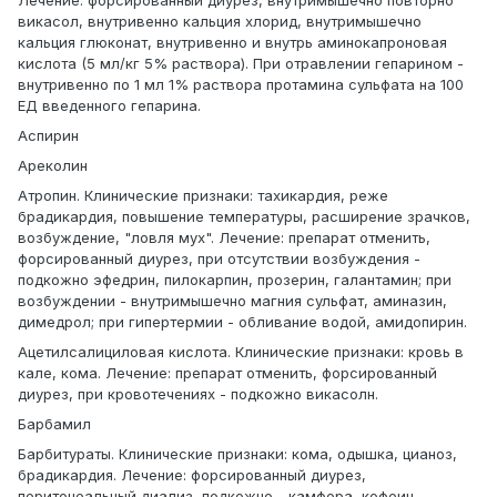
Лечение: форсированный диурез, внутримышечно повторно
викасол, внутривенно кальция хлорид, внутримышечно
кальция глюконат, внутривенно и внутрь аминокапроновая
кислота (5 мл/кг 5% раствора). При отравлении гепарином -
внутривенно по 1 мл 1% раствора протамина сульфата на 100
ЕД введенного гепарина.
Аспирин
Ареколин
Атропин. Клинические признаки: тахикардия, реже
брадикардия, повышение температуры, расширение зрачков,
возбуждение, "ловля мух". Лечение: препарат отменить,
форсированный диурез, при отсутствии возбуждения -
подкожно эфедрин, пилокарпин, прозерин, галантамин; при
возбуждении - внутримышечно магния сульфат, аминазин,
димедрол; при гипертермии - обливание водой, амидопирин.
Ацетилсалициловая кислота. Клинические признаки: кровь в
кале, кома. Лечение: препарат отменить, форсированный
диурез, при кровотечениях - подкожно викасолн.
Барбамил
Барбитураты. Клинические признаки: кома, одышка, цианоз,
брадикардия. Лечение: форсированный диурез,
перитонеальный диализ, подкожно - камфора, кофеин,