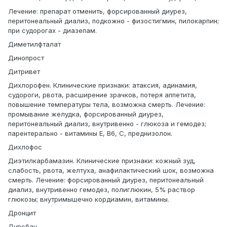
Лечение: препарат отменить, форсированный диурез,
перитонеальный диализ, подкожно - физостигмин, пилокарпин;
при судорогах - диазепам.
Диметилфталат
Динопрост
Дитривет
Дихлорофен. Клинические признаки: атаксия, адинамия,
судороги, рвота, расширение зрачков, потеря аппетита,
повышение температуры тела, возможна смерть. Лечение:
промывание желудка, форсированный диурез,
перитонеальный диализ, внутривенно - глюкоза и гемодез;
парентерально - витамины Е, В6, С, преднизолон.
Дихлофос
Диэтилкарбамазин. Клинические признаки: кожный зуд,
слабость, рвота, желтуха, анафилактический шок, возможна
смерть. Лечение: форсированный диурез, перитонеальный
диализ, внутривенно гемодез, полиглюкин, 5% раствор
глюкозы; внутримышечно кордиамин, витамины.
Дронцит
Дурсбан