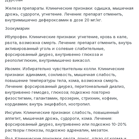
Железа препараты. Клинические признаки: одышка, мышечная
дрожь, судороги, угнетение. Лечение: препарат отменить,
внутримышечно дефероксамин в дозе 20 мг/кг.
Зоокумарин
Ибупрофен. Клинические признаки: угнетение, кровь в кале,
рвота, возможна смерть. Лечение: препарат отменить, внутрь
активированный уголь и солевые слабительные,
форсированный диурез, внутривенно глюкоза и
реополиглюкин, внутримышечно викасол.
Ивомек. Избирательно чувствительны колли. Клинические
признаки: адинамия, сонливость, мышечная слабость,
повышение температуры тела, кома, возможна смерть.
Лечение: форсированный диурез, перитонеальный диализ,
внутривенно гемодез, глюкоза; подкожно повторно
физостигмин, галантамин, прозерин, стрихнин, кофеин,
кордиамин; внутрь энцефабол, ноотропил.
Инсулин. Клинические признаки: слабость, повышенный
аппетит, мышечная дрожь, судороги, кома. Лечение:
форсированный диурез, внутривенно или подкожно 10-20%
растворы глюкозы, подкожно адреналин, мезатон.
Йод. Клинические признаки: рвота, понос, отказ от корма и