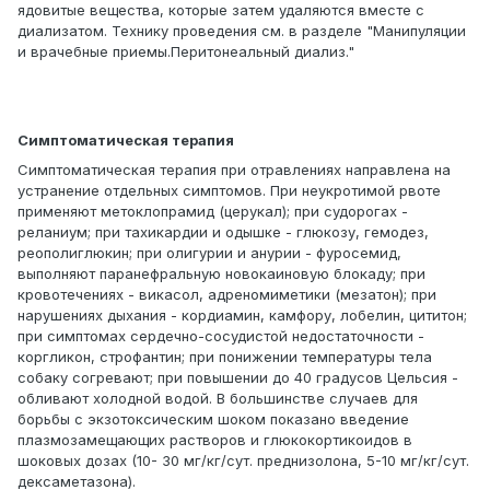
ядовитые вещества, которые затем удаляются вместе с
диализатом. Технику проведения см. в разделе "Манипуляции
и врачебные приемы.Перитонеальный диализ."
Симптоматическая терапия
Симптоматическая терапия при отравлениях направлена на
устранение отдельных симптомов. При неукротимой рвоте
применяют метоклопрамид (церукал); при судорогах -
реланиум; при тахикардии и одышке - глюкозу, гемодез,
реополиглюкин; при олигурии и анурии - фуросемид,
выполняют паранефральную новокаиновую блокаду; при
кровотечениях - викасол, адреномиметики (мезатон); при
нарушениях дыхания - кордиамин, камфору, лобелин, цититон;
при симптомах сердечно-сосудистой недостаточности -
коргликон, строфантин; при понижении температуры тела
собаку согревают; при повышении до 40 градусов Цельсия -
обливают холодной водой. В большинстве случаев для
борьбы с экзотоксическим шоком показано введение
плазмозамещающих растворов и глюкокортикоидов в
шоковых дозах (10- 30 мг/кг/сут. преднизолона, 5-10 мг/кг/сут.
дексаметазона).