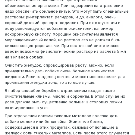
обезвоживание организма. При подозрении на отравление
надо обеспечить обильное питье. Это могут быть специальные
растворы: рингерлактат, регидрон, и др. аналоги, очень
хороший детский препарат педиалит. При их отсутствии в
воду рекомендуется добавлять окислители, например
аскорбиновую кислоту. Хорошим окислителем является
марганцевокислый калий, но раствор его не должен быть
сильно концентрированным. При постоянной рвоте можно
ввести подкожно физиологический раствор из расчета 5 мл
на 1 кг веса собаки.
Очистить желудок, спровоцировав рвоту, можно, если
принудительно дать собаке очень большое количество
жидкости. Если владелец опытен и может использовать для
промывания желудка зонд, то это еще лучше.
В набор способов борьбы с отравлением входят также
очистительные клизмы, масло и сорбенты. В этом случае их
доза должна быть существенно больше: 3 столовых ложки
активированного угля.
При отравлении солями тяжелых металлов полезно дать
собаке молоко или белок яйца. Животные белки,
содержащиеся в этих продуктах, связывают попавшие в
желудок соли тяжелых металлов. Если после этого случается