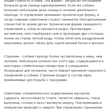
общая слабость и кома. Эта форма - результат поглощения
большой дозы свинца единовременно. Если же собака
получает небольшие дозы свинца в течение длительного
периода, то отравление принимает хроническую форму, и
тогда главным симптомом служит синеватое обесцвечивание
слизистой по краям десен. Хроническая форма свинцового
отравления у собак встречается редко. Противоядие -
английская, или глауберова соль в пропорции две столовых
ложки на стакан теплой воды. Чтобы облегчить раздражение
кишечника, можно также дать сырой яичный белок и молоко.
Стрихнин - собаки гораздо более чуствительны к нему, чем
человек. Небольшое количество этого яда, содержащееся в
некоторых слабительных лекарствах и совершенно
безвредное для человека, часто бывает причиной серьезного
отравления у собаки. Стрихнин входит в состав ядов,
применяемых для борьбы с грызунами.
Симптомы: спазматическое подергивание мускулов,
судороги, неспособность стоять. Челюсти замкнуты, глаза
выпучены, голова и хвост вытянуты кверху. Повторяющиеся
конвульсии приводят к смерти. При отравлении стрихнином