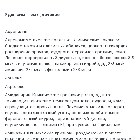
Яды, симптомы, лечение
Адреналин
Адреномиметические средства. Клинические признаки:
бледность кожи и слизистых оболочек, цианоз, тахикардия,
расширение зрачков, судороги, сердечная аритмия, кома.
Лечение: форсированный диурез, подкожно - бензогексоний 5
мг/кг, внутримышечно - пахикарпина гидройодид 2-3 мг/кг,
аминазин 2-5 мг/кг, фентоламин 2-3 мг/кг.
Азинокс
Акродекс
Амидопирин. Клинические признаки: рвота, одышка,
тахикардия, снижение температуры тела, судороги, кома,
агранулоцитоз, кровь в кале. Лечение: отменить препарат,
внутрь - активированный уголь, солевые слабительные;
форсированный диурез, перитонеальный диализ,
внутримышечно - витамин В1, при судорогах - диазепам.
Аминазин. Клинические признаки: раздражение в месте
инъекции, угнетение, гипотермия, миорелаксация, возможна