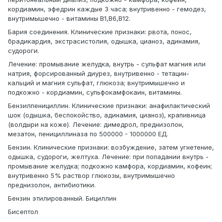
кордиамин, эфедрин каждые 3 часа; внутривенно - гемодез,
внутримышечно - витамины В1,В6,В12.
Бария соединения. Клинические признаки: рвота, понос,
брадикардия, экстрасистолия, одышка, цианоз, адинамия,
судороги.
Лечение: промывание желудка, внутрь - сульфат магния или
натрия, форсированный диурез, внутривенно - тетацин-
кальций и магния сульфат, глюкоза; внутримышечно и
подкожно - кордиамин, сульфокамфокаин, витамины.
Бензилпенициллин. Клинические признаки: анафилактический
шок (одышка, беспокойство, адинамия, цианоз), крапивница
(волдыри на коже). Лечение: димедрол, преднизолон,
мезатон, пенициллиназа по 500000 - 1000000 ЕД.
Бензин. Клинические признаки: возбуждение, затем угнетение,
одышка, судороги, желтуха. Лечение: при попадании внутрь -
промывание желудка; подкожно камфора, кордиамин, кофеин;
внутривенно 5% раствор глюкозы, внутримышечно
преднизолон, антибиотики.
Бензин этилированный. Бициллин
Бисептол