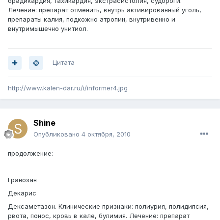
брадикардия, тахикардия, экстрасистолия, судороги.
Лечение: препарат отменить, внутрь активированный уголь,
препараты калия, подкожно атропин, внутривенно и
внутримышечно унитиол.
Цитата
http://www.kalen-dar.ru/i/informer4.jpg
Shine
Опубликовано
4 октября, 2010
продолжение:
Гранозан
Декарис
Дексаметазон. Клинические признаки: полиурия, полидипсия,
рвота, понос, кровь в кале, булимия. Лечение: препарат