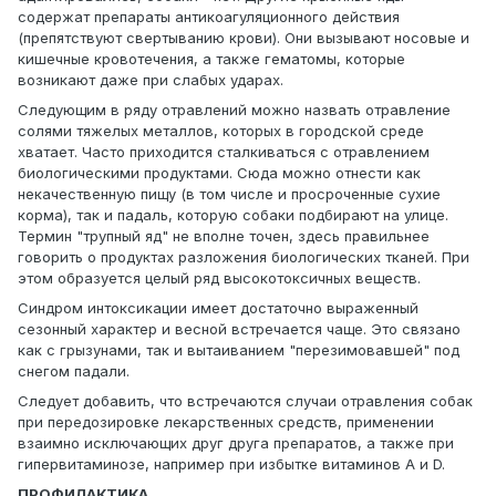
содержат препараты антикоагуляционного действия
(препятствуют свертыванию крови). Они вызывают носовые и
кишечные кровотечения, а также гематомы, которые
возникают даже при слабых ударах.
Следующим в ряду отравлений можно назвать отравление
солями тяжелых металлов, которых в городской среде
хватает. Часто приходится сталкиваться с отравлением
биологическими продуктами. Сюда можно отнести как
некачественную пищу (в том числе и просроченные сухие
корма), так и падаль, которую собаки подбирают на улице.
Термин "трупный яд" не вполне точен, здесь правильнее
говорить о продуктах разложения биологических тканей. При
этом образуется целый ряд высокотоксичных веществ.
Синдром интоксикации имеет достаточно выраженный
сезонный характер и весной встречается чаще. Это связано
как с грызунами, так и вытаиванием "перезимовавшей" под
снегом падали.
Следует добавить, что встречаются случаи отравления собак
при передозировке лекарственных средств, применении
взаимно исключающих друг друга препаратов, а также при
гипервитаминозе, например при избытке витаминов А и D.
ПРОФИЛАКТИКА