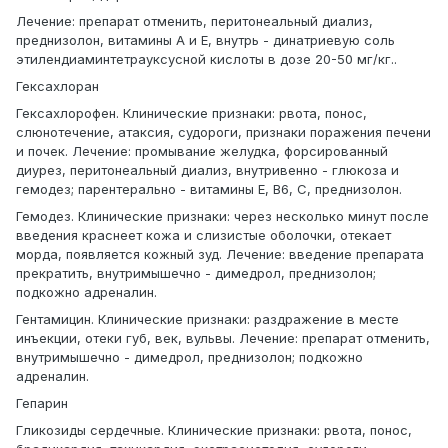
Лечение: препарат отменить, перитонеальный диализ,
преднизолон, витамины А и Е, внутрь - динатриевую соль
этилендиаминтетрауксусной кислоты в дозе 20-50 мг/кг..
Гексахлоран
Гексахлорофен. Клинические признаки: рвота, понос,
слюнотечение, атаксия, судороги, признаки поражения печени
и почек. Лечение: промывание желудка, форсированный
диурез, перитонеальный диализ, внутривенно - глюкоза и
гемодез; парентерально - витамины Е, В6, С, преднизолон.
Гемодез. Клинические признаки: через несколько минут после
введения краснеет кожа и слизистые оболочки, отекает
морда, появляется кожный зуд. Лечение: введение препарата
прекратить, внутримышечно - димедрол, преднизолон;
подкожно адреналин.
Гентамицин. Клинические признаки: раздражение в месте
инъекции, отеки губ, век, вульвы. Лечение: препарат отменить,
внутримышечно - димедрол, преднизолон; подкожно
адреналин.
Гепарин
Гликозиды сердечные. Клинические признаки: рвота, понос,