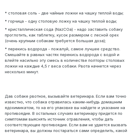
* столовая соль - две чайные ложки на чашку теплой воды;
* горчица - одну столовую ложку на чашку теплой воды;
* кристаллическая сода (NazCOa) - надо заставить собаку
проглотить, как таблетку, кусок размером с лесной орех
(очень крупным собакам требуется большая доза);
* перекись водорода - пожалуй, самое лучшее средство.
Смешайте в равных частях перекись водорода с водой и
влейте насильно эту смесь в количестве полторы столовых
ложки на каждые 4,5 г веса собаки. Рвота начнется через
несколько минут.
Дав собаке рвотное, вызывайте ветеринара. Если вам точно
известно, что собака отравилась каким-нибудь домашним
ядохимикатом, то на его упаковке вы найдете и указание на
противоядие. В остальных случаях ветеринару придется по
симптомам выяснять источник отравления, чтобы дать
соответствующее противоядие. Если вам не удается вызвать
ветеринара, вы должны постараться сами определить, какой