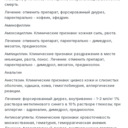
смерть.
Лечение: отменить препарат, форсированный диурез,
парентерально - кофеин, эфедрин.
Аминофиллин
Амоксициллин. Клинические признаки: кожная сыпь, рвота.
Лечение: отменить препарат, парентерально - димедрол,
мезатон, преднизолон.
Ампициллин. Клинические признаки: раздражение в месте
инъекции, рвота, понос. Лечение: отменить препарат,
парентерально - димедрол, мезатон, преднизолон.
Анальгин
Анестезин. Клинические признаки: цианоз кожи и слизистых
оболочек, одышка, кома, гемоглобинурия, аллергические
реакции.
Лечение: форсированный диурез, внутривенно - 1-2 мл/кг 1%
раствора метиленового синего в 10% растворе глюкозы; при
аллергии - адреналин, димедрол, преднизолон.
Антикоагулянты. Клинические признаки: кровоточивость
множественная, гематурия, геморрагическая анемия.