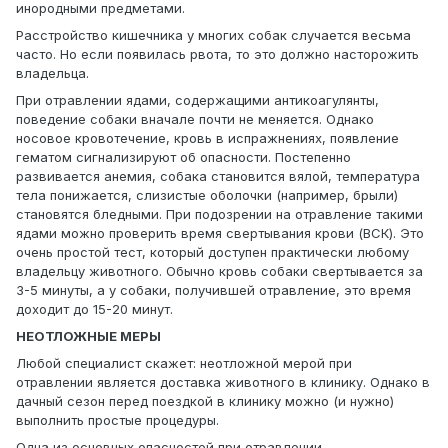
инородными предметами.
Расстройство кишечника у многих собак случается весьма
часто. Но если появилась рвота, то это должно насторожить
владельца.
При отравлении ядами, содержащими антикоагулянты,
поведение собаки вначале почти не меняется. Однако
носовое кровотечение, кровь в испражнениях, появление
гематом сигнализируют об опасности. Постепенно
развивается анемия, собака становится вялой, температура
тела понижается, слизистые оболочки (например, брыли)
становятся бледными. При подозрении на отравление такими
ядами можно проверить время свертывания крови (ВСК). Это
очень простой тест, который доступен практически любому
владельцу животного. Обычно кровь собаки свертывается за
3-5 минуты, а у собаки, получившей отравление, это время
доходит до 15-20 минут.
НЕОТЛОЖНЫЕ МЕРЫ
Любой специалист скажет: неотложной мерой при
отравлении является доставка животного в клинику. Однако в
дачный сезон перед поездкой в клинику можно (и нужно)
выполнить простые процедуры.
Одна из основных опасностей при отравлении -