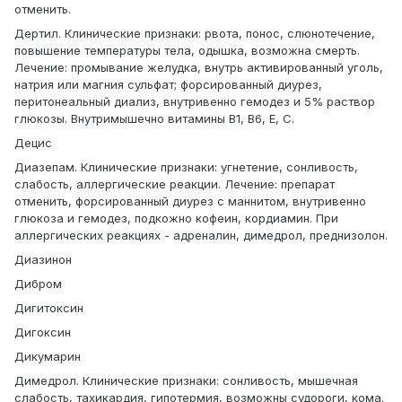
отменить.
Дертил. Клинические признаки: рвота, понос, слюнотечение,
повышение температуры тела, одышка, возможна смерть.
Лечение: промывание желудка, внутрь активированный уголь,
натрия или магния сульфат; форсированный диурез,
перитонеальный диализ, внутривенно гемодез и 5% раствор
глюкозы. Внутримышечно витамины В1, В6, Е, С.
Децис
Диазепам. Клинические признаки: угнетение, сонливость,
слабость, аллергические реакции. Лечение: препарат
отменить, форсированный диурез с маннитом, внутривенно
глюкоза и гемодез, подкожно кофеин, кордиамин. При
аллергических реакциях - адреналин, димедрол, преднизолон.
Диазинон
Дибром
Дигитоксин
Дигоксин
Дикумарин
Димедрол. Клинические признаки: сонливость, мышечная
слабость, тахикардия, гипотермия, возможны судороги, кома.