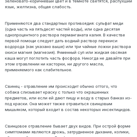
зеленовато-коричневый цвет и в темноте светятся, распухший
язык, желтизна, общая слабость.
Применяются два стандартных противоядия: сульфат меди
(одна часть на пятьдесят частей воды), или одна десятая
однопроцентного раствора перманганата калия. В качестве
первой помощи следует дать водный раствор перекиси
водорода (как указано выше) или три чайные ложки раствора
окиси магния (магнезия). Ячменный суп или жидкая овсяная
каша могут поглотить часть фосфора. Никогда не давайте при
этом отравлении ни касторки, ни другого масла,
применяемого как слабительное.
Свинец - отравление им происходит обычно оттого, что
собака слизывает краску с только что окрашенных
предметов, или если ей дают пищу и воду в старых банках из-
под краски. Она может также отравиться свинцовым
мышьяком, который входит в состав некоторых инсектицидов.
Свинцовое отравление бывает двух видов. При острой форме
симптомами являются дрожь, затрудненное дыхание, колики,