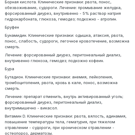
Борная кислота. Клинические признаки: рвота, понос,
обезвоживание, судороги. Лечение: промывание желудка,
форсированный диурез, внутривенно - 5% раствор натрия
гидрокарбоната, глюкоза, гемодез; подкожно - атропин.
Бруфен
Бунамидин. Клинические признаки: одышка, атаксия, рвота,
понос, слабость, судороги, легочное кровотечение, возможна
смерть.
Лечение: форсированный диурез, перитонеальный диализ,
внутривенно глюкоза, гемодез; подкожно кофеин.
Бура
Бутадион. Клинические признаки: анемия, лейкопения,
тромбоцитопения, рвота, кровь в кале, понос, возможна
смерть.
Лечение: препарат отменить, внутрь активированный уголь;
форсированный диурез, перитонеальный диализ,
внутримышечно - викасол.
Витамин D. Клинические признаки: рвота, вялость, адинамия,
повышение температуры тела, гематурия, при тяжелом
отравлении - судороги, при хроническом отравлении -
остеопороз, дерматозы.