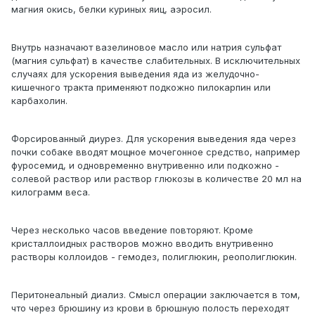
магния окись, белки куриных яиц, аэросил.
Внутрь назначают вазелиновое масло или натрия сульфат
(магния сульфат) в качестве слабительных. В исключительных
случаях для ускорения выведения яда из желудочно-
кишечного тракта применяют подкожно пилокарпин или
карбахолин.
Форсированный диурез. Для ускорения выведения яда через
почки собаке вводят мощное мочегонное средство, например
фуросемид, и одновременно внутривенно или подкожно -
солевой раствор или раствор глюкозы в количестве 20 мл на
килограмм веса.
Через несколько часов введение повторяют. Кроме
кристаллоидных растворов можно вводить внутривенно
растворы коллоидов - гемодез, полиглюкин, реополиглюкин.
Перитонеальный диализ. Смысл операции заключается в том,
что через брюшину из крови в брюшную полость переходят