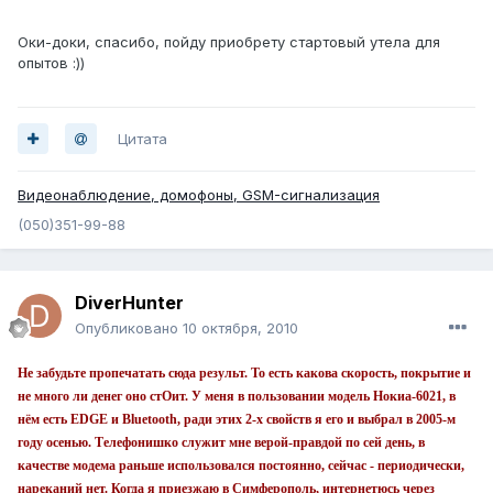
Оки-доки, спасибо, пойду приобрету стартовый утела для
опытов :))
Цитата
Видеонаблюдение, домофоны, GSM-сигнализация
(050)351-99-88
DiverHunter
Опубликовано
10 октября, 2010
Не забудьте пропечатать сюда результ. То есть какова скорость, покрытие и
не много ли денег оно стОит. У меня в пользовании модель Нокиа-6021, в
нём есть EDGE и Bluetooth, ради этих 2-х свойств я его и выбрал в 2005-м
году осенью. Телефонишко служит мне верой-правдой по сей день, в
качестве модема раньше использовался постоянно, сейчас - периодически,
нареканий нет. Когда я приезжаю в Симферополь, интернетюсь через