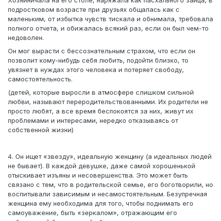
Хозяйничала на его столе, наряжала как пасхального зайца, в
подростковом возрасте при друзьях общалась как с
маленьким, от избытка чувств тискала и обнимала, требовала
полного отчета, и обижалась всякий раз, если он был чем-то
недоволен.
Он мог вырасти с бессознательным страхом, что если он
позволит кому-нибудь себя любить, подойти близко, то
увязнет в нуждах этого человека и потеряет свободу,
самостоятельность.
(детей, которые выросли в атмосфере слишком сильной
любви, называют переродительствованными. Их родители не
просто любят, а все время беспокоятся за них, живут их
проблемами и интересами, нередко отказываясь от
собственной жизни)
4. Он ищет «звезду», идеальную женщину (а идеальных людей
не бывает). В каждой девушке, даже самой хорошенькой
отыскивает изъяны и несовершенства. Это может быть
связано с тем, что в родительской семье, его боготворили, но
воспитывали зависимым и несамостоятельным. Безупречная
женщина ему необходима для того, чтобы поднимать его
самоуважение, быть «зеркалом», отражающим его