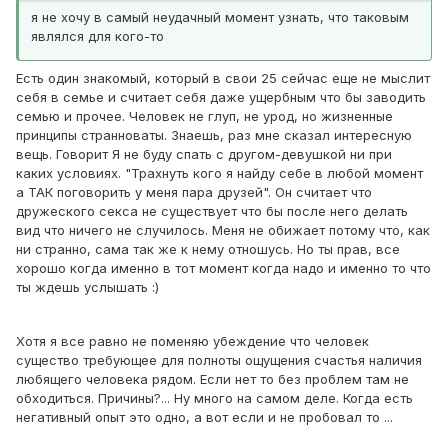
я не хочу в самый неудачный момент узнать, что таковым
являлся для кого-то
Есть один знакомый, который в свои 25 сейчас еще не мыслит
себя в семье и считает себя даже ущербным что бы заводить
семью и прочее. Человек не глуп, не урод, но жизненные
принципы странноваты. Знаешь, раз мне сказал интересную
вещь. Говорит Я не буду спать с другом-девушкой ни при
каких условиях. "Трахнуть кого я найду себе в любой момент
а ТАК поговорить у меня пара друзей". Он считает что
дружеского секса не существует что бы после него делать
вид что ничего не случилось. Меня не обижает потому что, как
ни странно, сама так же к нему отношусь. Но ты прав, все
хорошо когда именно в тот момент когда надо и именно то что
ты ждешь услышать :)
Хотя я все равно не поменяю убеждение что человек
существо требующее для полноты ощущения счастья наличия
любящего человека рядом. Если нет то без проблем там не
обходиться. Причины?... Ну много на самом деле. Когда есть
негативный опыт это одно, а вот если и не пробовал то ...