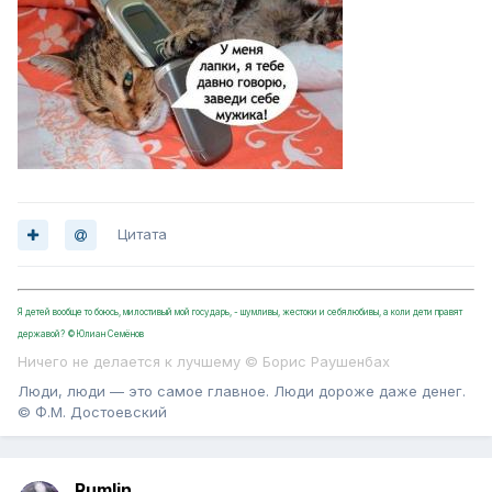
Цитата
Я детей вообще то боюсь, милостивый мой государь, - шумливы, жестоки и себялюбивы, а коли дети правят
державой? ©Юлиан Семёнов
Ничего не делается к лучшему © Борис Раушенбах
Люди, люди — это самое главное. Люди дороже даже денег.
© Ф.М. Достоевский
Rumlin