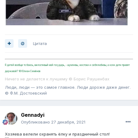
Цитата
Я детей вообще то боюсь, милостивый мой государь, - шумливы, жестоки и себялюбивы, а коли дети правят
державой? ©Юлиан Семёнов
Ничего не делается к лучшему © Борис Раушенбах
Люди, люди — это самое главное. Люди дороже даже денег.
© Ф.М. Достоевский
Gennadyi
Опубликовано
27 декабря, 2021
Хозяева велели охранять ёлку и праздничный стол!