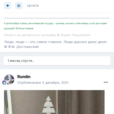
Цитата
Я детей вообще то боюсь, милостивый мой государь, - шумливы, жестоки и себялюбивы, а коли дети правят
державой? ©Юлиан Семёнов
Ничего не делается к лучшему © Борис Раушенбах
Люди, люди — это самое главное. Люди дороже даже денег.
© Ф.М. Достоевский
1 месяц спустя...
Rumlin
Опубликовано
5 декабря, 2021