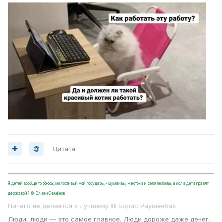
Цитата
Я детей вообще то боюсь, милостивый мой государь, - шумливы, жестоки и себялюбивы, а коли дети правят
державой? ©Юлиан Семёнов
Ничего не делается к лучшему © Борис Раушенбах
Люди, люди — это самое главное. Люди дороже даже денег.