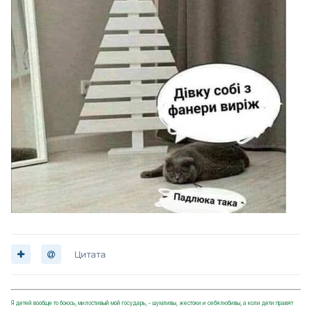
Цитата
Я детей вообще то боюсь, милостивый мой государь, - шумливы, жестоки и себялюбивы, а коли дети правят