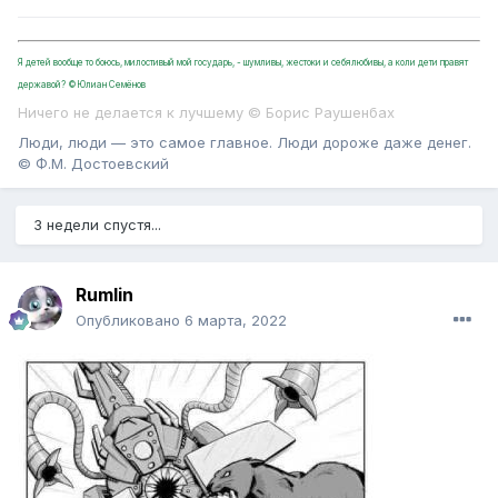
Я детей вообще то боюсь, милостивый мой государь, - шумливы, жестоки и себялюбивы, а коли дети правят
державой? ©Юлиан Семёнов
Ничего не делается к лучшему © Борис Раушенбах
Люди, люди — это самое главное. Люди дороже даже денег.
© Ф.М. Достоевский
3 недели спустя...
Rumlin
Опубликовано
6 марта, 2022