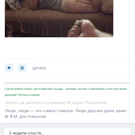
Цитата
Я детей вообще то боюсь, милостивый мой государь, - шумливы, жестоки и себялюбивы, а коли дети правят
державой? ©Юлиан Семёнов
Ничего не делается к лучшему © Борис Раушенбах
Люди, люди — это самое главное. Люди дороже даже денег.
© Ф.М. Достоевский
2 недели спустя...