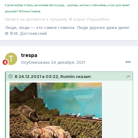
Я детей вообще то боюсь, милостивый мой государь, - шумливы, жестоки и себялюбивы, а коли дети правят
державой? ©Юлиан Семёнов
Ничего не делается к лучшему © Борис Раушенбах
Люди, люди — это самое главное. Люди дороже даже денег.
© Ф.М. Достоевский
trespa
Опубликовано
24 декабря, 2021
В 24.12.2021 в 03:22, Rumlin сказал: