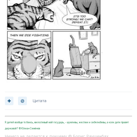
Цитата
Я детей вообще то боюсь, милостивый мой государь, - шумливы, жестоки и себялюбивы, а коли дети правят
державой? ©Юлиан Семёнов
Ничего не делается к лучшему © Борис Раушенбах