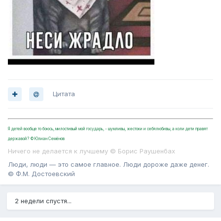
Цитата
Я детей вообще то боюсь, милостивый мой государь, - шумливы, жестоки и себялюбивы, а коли дети правят
державой? ©Юлиан Семёнов
Ничего не делается к лучшему © Борис Раушенбах
Люди, люди — это самое главное. Люди дороже даже денег.
© Ф.М. Достоевский
2 недели спустя...