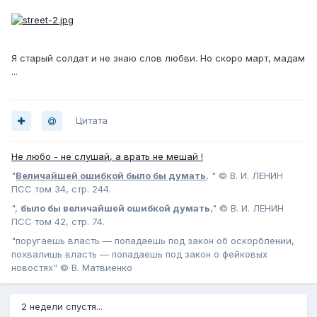
Я старый солдат и не знаю слов любви. Но скоро март, мадам
...
Цитата
Не любо - не слушай, а врать не мешай !
"
Величайшей ошибкой было бы думать
, " © В. И. ЛЕНИН
ПСС том 34, стр. 244.
",
было бы величайшей ошибкой думать
," © В. И. ЛЕНИН
ПСС том 42, стр. 74.
"поругаешь власть — попадаешь под закон об оскорблении,
похвалишь власть — попадаешь под закон о фейковых
новостях" © В. Матвиенко
2 недели спустя...