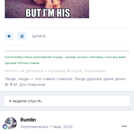
Цитата
Я детей вообще то боюсь, милостивый мой государь, - шумливы, жестоки и себялюбивы, а коли дети правят
державой? ©Юлиан Семёнов
Ничего не делается к лучшему © Борис Раушенбах
Люди, люди — это самое главное. Люди дороже даже денег.
© Ф.М. Достоевский
4 недели спустя...
Rumlin
Опубликовано
7 мая, 2022