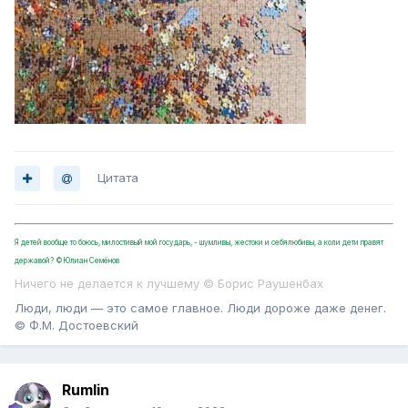
Цитата
Я детей вообще то боюсь, милостивый мой государь, - шумливы, жестоки и себялюбивы, а коли дети правят
державой? ©Юлиан Семёнов
Ничего не делается к лучшему © Борис Раушенбах
Люди, люди — это самое главное. Люди дороже даже денег.
© Ф.М. Достоевский
Rumlin