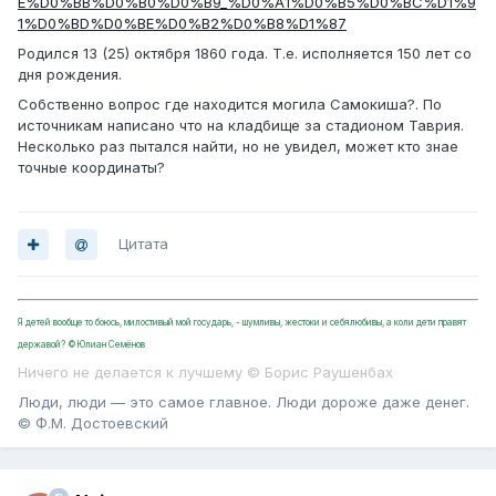
E%D0%BB%D0%B0%D0%B9_%D0%A1%D0%B5%D0%BC%D1%9
1%D0%BD%D0%BE%D0%B2%D0%B8%D1%87
Родился 13 (25) октября 1860 года. Т.е. исполняется 150 лет со
дня рождения.
Собственно вопрос где находится могила Самокиша?. По
источникам написано что на кладбище за стадионом Таврия.
Несколько раз пытался найти, но не увидел, может кто знае
точные координаты?
Цитата
Я детей вообще то боюсь, милостивый мой государь, - шумливы, жестоки и себялюбивы, а коли дети правят
державой? ©Юлиан Семёнов
Ничего не делается к лучшему © Борис Раушенбах
Люди, люди — это самое главное. Люди дороже даже денег.
© Ф.М. Достоевский