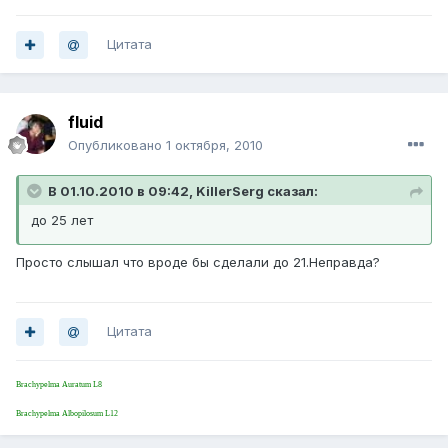
Цитата
fluid
Опубликовано
1 октября, 2010
В 01.10.2010 в 09:42, KillerSerg сказал:
до 25 лет
Просто слышал что вроде бы сделали до 21.Неправда?
Цитата
Brachypelma Auratum L8
Brachypelma Albopilosum L12