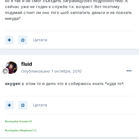
но я так и не смог съездить заграницу(без подробностей). А
сейчас уже не годен к службе т.к. возраст. Вот поэтому
подумай стоит ли оно того шоб заплатить деньги и не поехать
никуда?
Цитата
fluid
Опубликовано
1 октября, 2010
oxygen
в этом то и дело что я собираюсь ехать *куда то*.
Цитата
Brachypelma Auratum L8
Brachypelma Albopilosum L12